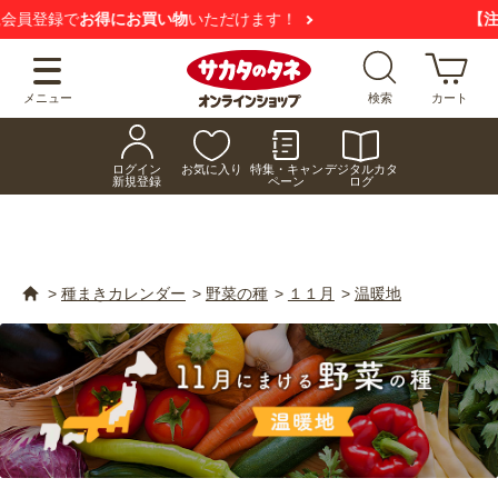
【注意喚起】
悪質な偽サイトにご注意ください
メニュー
検索
カート
ログイン
お気に入り
特集・キャン
デジタルカタ
新規登録
ペーン
ログ
>
種まきカレンダー
>
野菜の種
>
１１月
>
温暖地