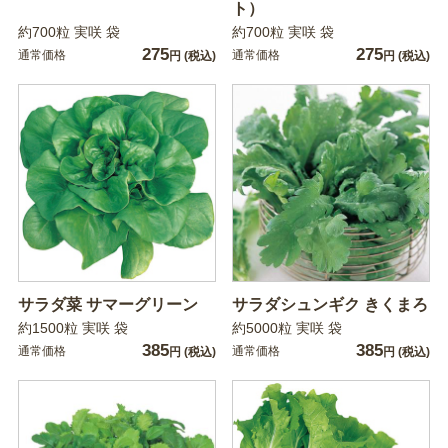
ト）
約700粒 実咲 袋
約700粒 実咲 袋
275
275
通常価格
通常価格
円
(税込)
円
(税込)
サラダ菜 サマーグリーン
サラダシュンギク きくまろ
約1500粒 実咲 袋
約5000粒 実咲 袋
385
385
通常価格
通常価格
円
(税込)
円
(税込)