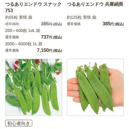
つるありエンドウ スナック
つるありエンドウ 兵庫絹莢
753
約55粒 実咲 袋
約125粒 実咲 袋
385
385
通常価格
通常価格
円
(税込)
円
(税込)
200～600粒 1dL 袋
737
通常価格
円
(税込)
2000～6000粒 1L 袋
7,150
通常価格
円
(税込)
初心者向き