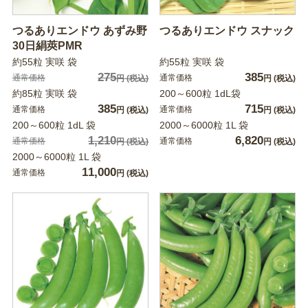
つるありエンドウ あずみ野
つるありエンドウ スナック
30日絹莢PMR
約55粒 実咲 袋
約55粒 実咲 袋
275
385
通常価格
通常価格
円
(税込)
円
(税込)
約85粒 実咲 袋
200～600粒 1dL袋
385
715
通常価格
通常価格
円
(税込)
円
(税込)
200～600粒 1dL 袋
2000～6000粒 1L 袋
1,210
6,820
通常価格
通常価格
円
(税込)
円
(税込)
2000～6000粒 1L 袋
11,000
通常価格
円
(税込)