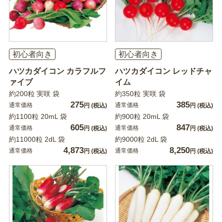
初心者向き
初心者向き
ハツカダイコン カラフルフ
ハツカダイコン レッドチャ
ァイブ
イム
約200粒 実咲 袋
約350粒 実咲 袋
275
385
通常価格
通常価格
円
(税込)
円
(税込)
約1100粒 20mL 袋
約900粒 20mL 袋
605
847
通常価格
通常価格
円
(税込)
円
(税込)
約11000粒 2dL 袋
約9000粒 2dL 袋
4,873
8,250
通常価格
通常価格
円
(税込)
円
(税込)