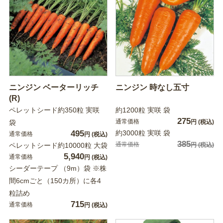
ニンジン ベーターリッチ
ニンジン 時なし五寸
(R)
ペレットシード約350粒 実咲
約1200粒 実咲 袋
275
通常価格
袋
円
(税込)
495
約3000粒 実咲 袋
通常価格
円
(税込)
385
通常価格
ペレットシード約10000粒 大袋
円
(税込)
5,940
通常価格
円
(税込)
シーダーテープ （9m）袋 ※株
間6cmごと（150カ所）に各4
粒詰め
715
通常価格
円
(税込)