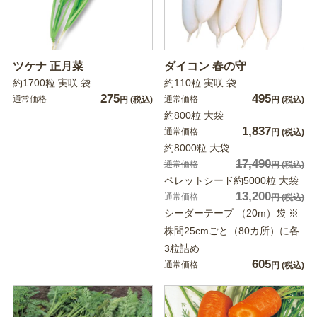
ツケナ 正月菜
ダイコン 春の守
約1700粒 実咲 袋
約110粒 実咲 袋
275
495
通常価格
通常価格
円
(税込)
円
(税込)
約800粒 大袋
1,837
通常価格
円
(税込)
約8000粒 大袋
17,490
通常価格
円
(税込)
ペレットシード約5000粒 大袋
13,200
通常価格
円
(税込)
シーダーテープ （20m）袋 ※
株間25cmごと（80カ所）に各
3粒詰め
605
通常価格
円
(税込)