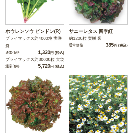
ホウレンソウ ピンドン(R)
サニーレタス 四季紅
プライマックス約4000粒 実咲
約1200粒 実咲 袋
385
通常価格
袋
円
(税込)
1,320
通常価格
円
(税込)
プライマックス約30000粒 大袋
5,720
通常価格
円
(税込)