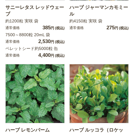
サニーレタス レッドウェー
ハーブ ジャーマンカモミー
ブ
ル
約1200粒 実咲 袋
約4150粒 実咲 袋
385
275
通常価格
通常価格
円
(税込)
円
(税込)
7500～8800粒 20mL 袋
2,530
通常価格
円
(税込)
ペレットシード約5000粒 缶
4,400
通常価格
円
(税込)
ハーブ レモンバーム
ハーブ ルッコラ（ロケッ