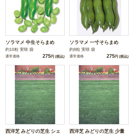
ソラマメ 中生そらまめ
ソラマメ 一寸そらまめ
約10粒 実咲 袋
約8粒 実咲 袋
275
275
通常価格
通常価格
円
(税込)
円
(税込)
西洋芝 みどりの芝生 シェ
西洋芝 みどりの芝生 少量