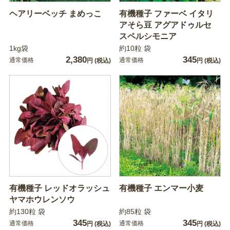
ヘアリーベッチ まめっこ
有機種子 ファーベ イタリ
アそら豆 アグアドゥルセ
スペルシモニア
1kg袋
約10粒 袋
2,380
345
通常価格
通常価格
円
(税込)
円
(税込)
有機種子 レッドオラッシュ
有機種子 エンマー小麦
ヤマホウレンソウ
約130粒 袋
約85粒 袋
345
345
通常価格
通常価格
円
(税込)
円
(税込)