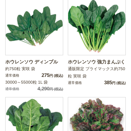
ホウレンソウ ディンプル
ホウレンソウ 強力まんぷく
約750粒 実咲 袋
通販限定 プライマックス約750
275
通常価格
円
(税込)
粒 実咲 袋
30000～55000粒 1L 袋
385
通常価格
円
(税込)
4,290
通常価格
円
(税込)