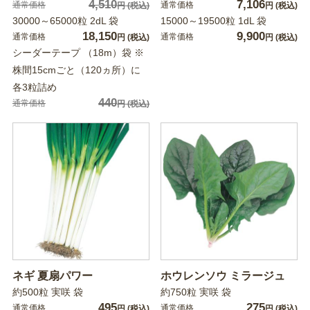
4,510
7,106
通常価格
通常価格
円
(税込)
円
(税込)
30000～65000粒 2dL 袋
15000～19500粒 1dL 袋
18,150
9,900
通常価格
通常価格
円
(税込)
円
(税込)
シーダーテープ （18m）袋 ※
株間15cmごと（120ヵ所）に
各3粒詰め
440
通常価格
円
(税込)
ネギ 夏扇パワー
ホウレンソウ ミラージュ
約500粒 実咲 袋
約750粒 実咲 袋
495
275
通常価格
通常価格
円
(税込)
円
(税込)