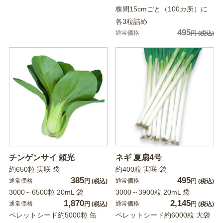
株間15cmごと（100カ所）に
各3粒詰め
495
通常価格
円
(税込)
チンゲンサイ 頼光
ネギ 夏扇4号
約650粒 実咲 袋
約400粒 実咲 袋
385
495
通常価格
通常価格
円
(税込)
円
(税込)
3000～6500粒 20mL 袋
3000～3900粒 20mL 袋
1,870
2,145
通常価格
通常価格
円
(税込)
円
(税込)
ペレットシード約5000粒 缶
ペレットシード約6000粒 大袋