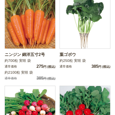
ニンジン 錦洋五寸2号
葉ゴボウ
約700粒 実咲 袋
約250粒 実咲 袋
275
385
通常価格
通常価格
円
(税込)
円
(税込)
約2100粒 実咲 袋
385
通常価格
円
(税込)