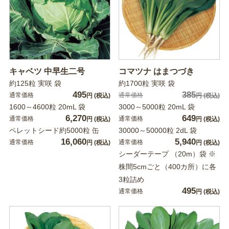
キャベツ 中早生二号
コマツナ はまつづき
約125粒 実咲 袋
約1700粒 実咲 袋
495
385
通常価格
通常価格
円
(税込)
円
(税込)
1600～4600粒 20mL 袋
3000～5000粒 20mL 袋
6,270
649
通常価格
通常価格
円
(税込)
円
(税込)
ペレットシード約5000粒 缶
30000～50000粒 2dL 袋
16,060
5,940
通常価格
通常価格
円
(税込)
円
(税込)
シーダーテープ （20m）袋 ※
株間5cmごと（400カ所）に各
3粒詰め
495
通常価格
円
(税込)