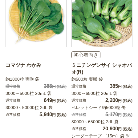
初心者向き
コマツナ わかみ
ミニチンゲンサイ シャオパ
オ(R)
約1800粒 実咲 袋
約500粒 実咲 袋
385
385
通常価格
通常価格
円
(税込)
円
(税込)
3000～5000粒 20mL 袋
3000～6500粒 20mL 袋
649
2,200
通常価格
通常価格
円
(税込)
円
(税込)
30000～50000粒 2dL 袋
ペレットシード約5000粒 缶
5,940
5,170
通常価格
通常価格
円
(税込)
円
(税込)
30000～65000粒 2dL 袋
20,900
通常価格
円
(税込)
シーダーテープ （15m）袋 ※