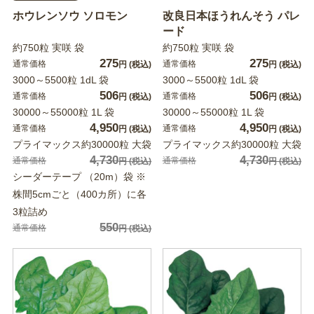
ホウレンソウ ソロモン
改良日本ほうれんそう パレ
ード
約750粒 実咲 袋
約750粒 実咲 袋
275
275
通常価格
通常価格
円
(税込)
円
(税込)
3000～5500粒 1dL 袋
3000～5500粒 1dL 袋
506
506
通常価格
通常価格
円
(税込)
円
(税込)
30000～55000粒 1L 袋
30000～55000粒 1L 袋
4,950
4,950
通常価格
通常価格
円
(税込)
円
(税込)
プライマックス約30000粒 大袋
プライマックス約30000粒 大袋
4,730
4,730
通常価格
通常価格
円
(税込)
円
(税込)
シーダーテープ （20m）袋 ※
株間5cmごと（400カ所）に各
3粒詰め
550
通常価格
円
(税込)