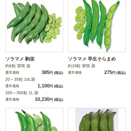
ソラマメ 駒栄
ソラマメ 早生そらまめ
約6粒 実咲 袋
約18粒 実咲 袋
385
275
通常価格
通常価格
円
(税込)
円
(税込)
20～35粒 1dL袋
1,100
通常価格
円
(税込)
200～350粒 1L 袋
10,230
通常価格
円
(税込)