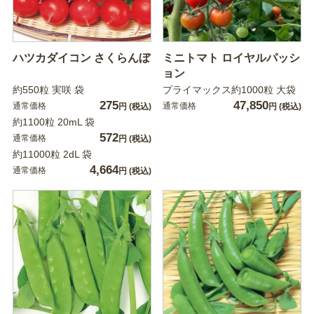
ハツカダイコン さくらんぼ
ミニトマト ロイヤルパッシ
ョン
約550粒 実咲 袋
プライマックス約1000粒 大袋
275
47,850
通常価格
通常価格
円
(税込)
円
(税込)
約1100粒 20mL 袋
572
通常価格
円
(税込)
約11000粒 2dL 袋
4,664
通常価格
円
(税込)