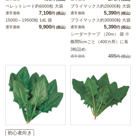
ペレットシード約6000粒 大袋
プライマックス約20000粒 大袋
7,106
5,390
通常価格
通常価格
円
(税込)
円
(税込)
15000～19500粒 1dL 袋
プライマックス約30000粒 大袋
9,900
5,390
通常価格
通常価格
円
(税込)
円
(税込)
シーダーテープ （20m） 袋 ※
株間5cmごと（400カ所）に各
3粒詰め
495
通常価格
円
(税込)
初心者向き