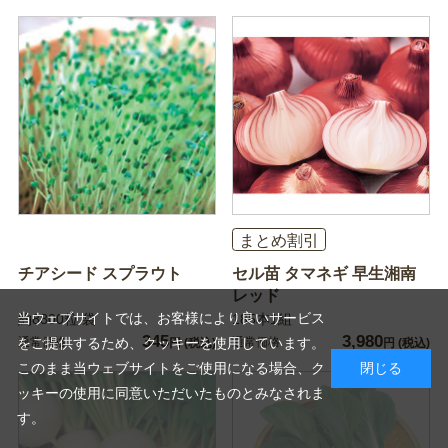
まとめ割引
チアシード スプラウト
セル苗 タマネギ 早生湘南
レッド
当ウェブサイトでは、お客様により良いサービス
約8800粒 袋
185本1組
345
3,980
通常価格
通常価格
をご提供するため、クッキーを使用しています。
円
(税込)
円
(税込)
このまま当ウェブサイトをご使用になる場合、ク
閉じる
ッキーの使用に同意いただいたものとみなされま
す。