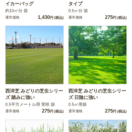
イカーバッグ
タイプ
約10㎡分 袋
0.5㎡分 袋
1,430
275
通常価格
通常価格
円
(税込)
円
(税込)
西洋芝 みどりの芝生シリー
西洋芝 みどりの芝生シリー
ズ 踏みに強い
ズ 日陰に強い
0.5平方メートル用 実咲 袋
0.5㎡用袋
275
275
通常価格
通常価格
円
(税込)
円
(税込)