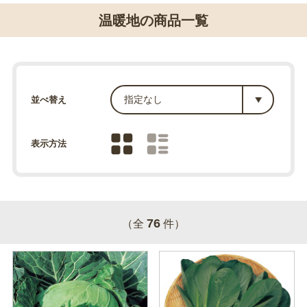
温暖地の商品一覧
並べ替え
表示方法
76
（全
件）