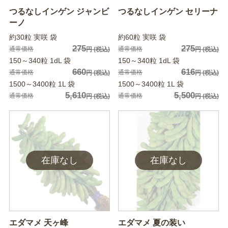
つるなしインゲン ジャンビ
つるなしインゲン セリーナ
ーノ
約30粒 実咲 袋
約60粒 実咲 袋
275
275
通常価格
通常価格
円
(税込)
円
(税込)
150～340粒 1dL 袋
150～340粒 1dL 袋
660
616
通常価格
通常価格
円
(税込)
円
(税込)
1500～3400粒 1L 袋
1500～3400粒 1L 袋
5,610
5,500
通常価格
通常価格
円
(税込)
円
(税込)
エダマメ 天ヶ峰
エダマメ 夏の装い