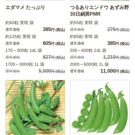
エダマメ たっぷり
つるありエンドウ あずみ野
30日絹莢PMR
約60粒 実咲 袋
約55粒 実咲 袋
385
275
通常価格
通常価格
円
(税込)
円
(税込)
約125粒 実咲 袋
約85粒 実咲 袋
605
385
通常価格
通常価格
円
(税込)
円
(税込)
170～300粒 1dL 袋
200～600粒 1dL 袋
627
1,210
通常価格
通常価格
円
(税込)
円
(税込)
1700～3000粒 1L 袋
2000～6000粒 1L 袋
5,500
11,000
通常価格
通常価格
円
(税込)
円
(税込)