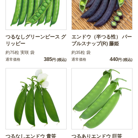
つるなしグリーンピース グ
エンドウ（半つる性） パー
リッピー
プルスナップ(R) 藤姫
約75粒 実咲 袋
約35粒 袋
385
440
通常価格
通常価格
円
(税込)
円
(税込)
つるなしエンドウ 貴笹
つるありエンドウ 巨笹