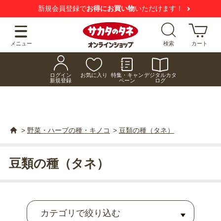
【注意喚起】
悪質な偽サイトにご注意ください
メニュー
検索
カート
ログイン
お気に入り
特集・キャン
デジタルカタ
新規登録
ペーン
ログ
>
野菜・ハーブの種・キノコ
>
豆類の種（タネ）
豆類の種（タネ）
カテゴリで絞り込む