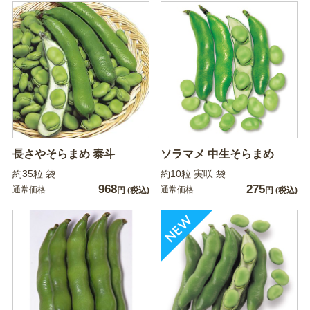
長さやそらまめ 泰斗
ソラマメ 中生そらまめ
約35粒 袋
約10粒 実咲 袋
968
275
通常価格
通常価格
円
(税込)
円
(税込)