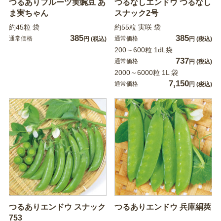
つるありフルーツ実豌豆 あ
つるなしエンドウ つるなし
ま実ちゃん
スナック2号
約45粒 袋
約55粒 実咲 袋
385
385
通常価格
通常価格
円
(税込)
円
(税込)
200～600粒 1dL袋
737
通常価格
円
(税込)
2000～6000粒 1L 袋
7,150
通常価格
円
(税込)
つるありエンドウ スナック
つるありエンドウ 兵庫絹莢
753