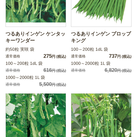
つるありインゲン ケンタッ
つるありインゲン プロップ
キーワンダー
キング
約50粒 実咲 袋
100～200粒 1dL 袋
275
737
通常価格
通常価格
円
(税込)
円
(税込)
100～200粒 1dL 袋
1000～2000粒 1L 袋
616
6,820
通常価格
通常価格
円
(税込)
円
(税込)
1000～2000粒 1L 袋
5,500
通常価格
円
(税込)