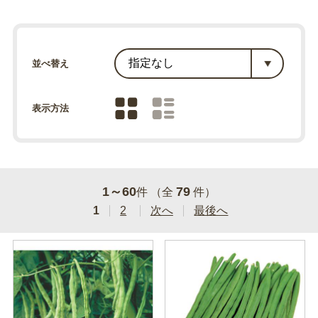
並べ替え
表示方法
1～60
79
件 （全
件）
1
2
次へ
最後へ