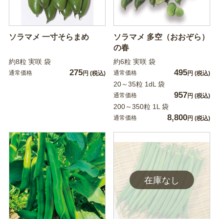
ソラマメ 一寸そらまめ
ソラマメ 多空（おおぞら）
の春
約8粒 実咲 袋
約6粒 実咲 袋
275
495
通常価格
通常価格
円
(税込)
円
(税込)
20～35粒 1dL 袋
957
通常価格
円
(税込)
200～350粒 1L 袋
8,800
通常価格
円
(税込)