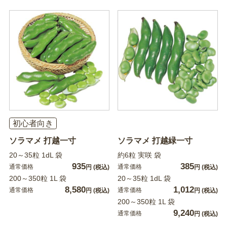
初心者向き
ソラマメ 打越一寸
ソラマメ 打越緑一寸
20～35粒 1dL 袋
約6粒 実咲 袋
935
385
通常価格
通常価格
円
(税込)
円
(税込)
200～350粒 1L 袋
20～35粒 1dL 袋
8,580
1,012
通常価格
通常価格
円
(税込)
円
(税込)
200～350粒 1L 袋
9,240
通常価格
円
(税込)