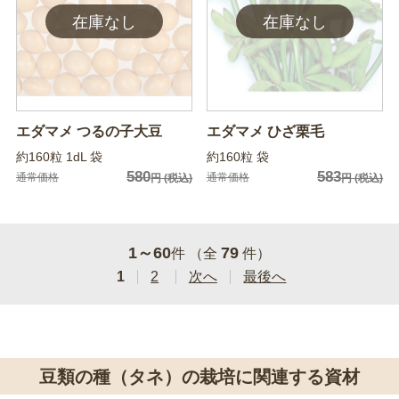
エダマメ つるの子大豆
エダマメ ひざ栗毛
約160粒 1dL 袋
約160粒 袋
580
583
通常価格
通常価格
円
(税込)
円
(税込)
1～60
79
件 （全
件）
1
2
次へ
最後へ
豆類の種（タネ）の栽培に関連する資材