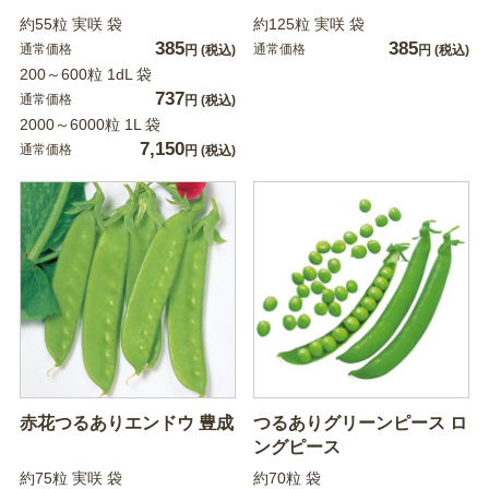
約55粒 実咲 袋
約125粒 実咲 袋
385
385
通常価格
通常価格
円
(税込)
円
(税込)
200～600粒 1dL 袋
737
通常価格
円
(税込)
2000～6000粒 1L 袋
7,150
通常価格
円
(税込)
赤花つるありエンドウ 豊成
つるありグリーンピース ロ
ングピース
約75粒 実咲 袋
約70粒 袋