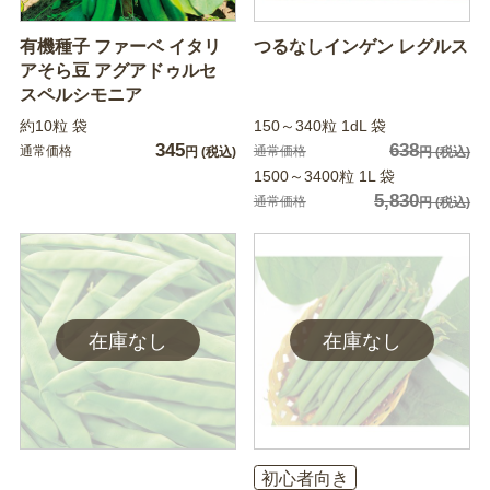
有機種子 ファーベ イタリ
つるなしインゲン レグルス
アそら豆 アグアドゥルセ
スペルシモニア
約10粒 袋
150～340粒 1dL 袋
345
638
通常価格
通常価格
円
(税込)
円
(税込)
1500～3400粒 1L 袋
5,830
通常価格
円
(税込)
初心者向き