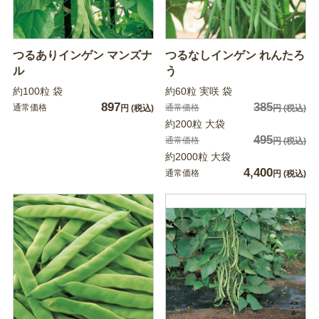
つるありインゲン マンズナ
つるなしインゲン れんたろ
ル
う
約100粒 袋
約60粒 実咲 袋
897
385
通常価格
通常価格
円
(税込)
円
(税込)
約200粒 大袋
495
通常価格
円
(税込)
約2000粒 大袋
4,400
通常価格
円
(税込)