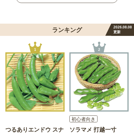
2026.08.08
ランキング
更新
1
2
初心者向き
つるありエンドウ スナ
ソラマメ 打越一寸