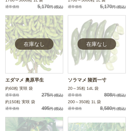
1700～3000粒 1L 袋
1700～3000粒 1L 袋
5,170
5,170
通常価格
通常価格
円
(税込)
円
(税込)
エダマメ 奥原早生
ソラマメ 陵西一寸
約60粒 実咲 袋
20～35粒 1dL 袋
275
808
通常価格
通常価格
円
(税込)
円
(税込)
約150粒 実咲 袋
200～350粒 1L 袋
495
8,580
通常価格
通常価格
円
(税込)
円
(税込)