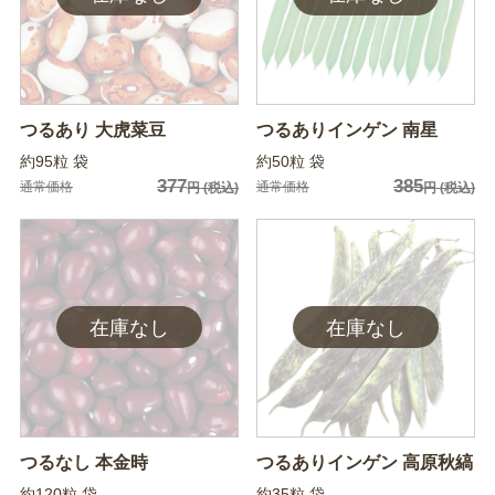
つるあり 大虎菜豆
つるありインゲン 南星
約95粒 袋
約50粒 袋
377
385
通常価格
通常価格
円
(税込)
円
(税込)
つるなし 本金時
つるありインゲン 高原秋縞
約120粒 袋
約35粒 袋