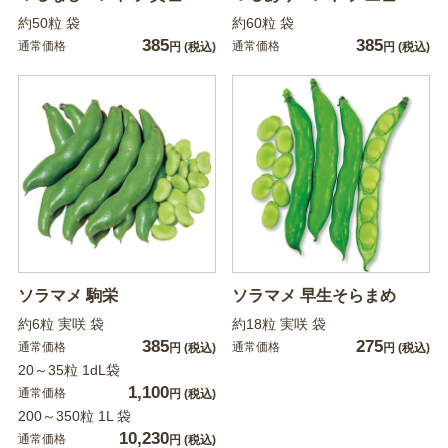
約50粒 袋
約60粒 袋
385
385
通常価格
通常価格
円
(税込)
円
(税込)
ソラマメ 駒栄
ソラマメ 早生そらまめ
約6粒 実咲 袋
約18粒 実咲 袋
385
275
通常価格
通常価格
円
(税込)
円
(税込)
20～35粒 1dL袋
1,100
通常価格
円
(税込)
200～350粒 1L 袋
10,230
通常価格
円
(税込)