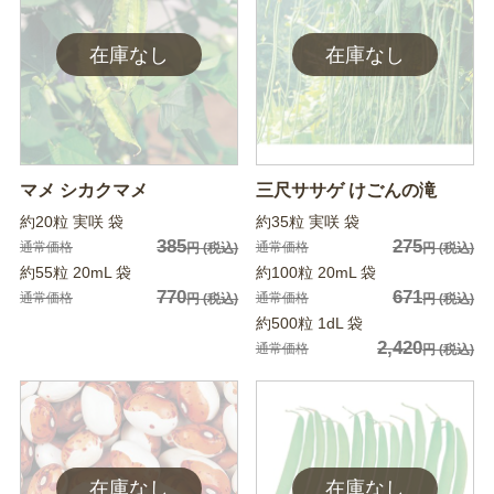
マメ シカクマメ
三尺ササゲ けごんの滝
約20粒 実咲 袋
約35粒 実咲 袋
385
275
通常価格
通常価格
円
(税込)
円
(税込)
約55粒 20mL 袋
約100粒 20mL 袋
770
671
通常価格
通常価格
円
(税込)
円
(税込)
約500粒 1dL 袋
2,420
通常価格
円
(税込)