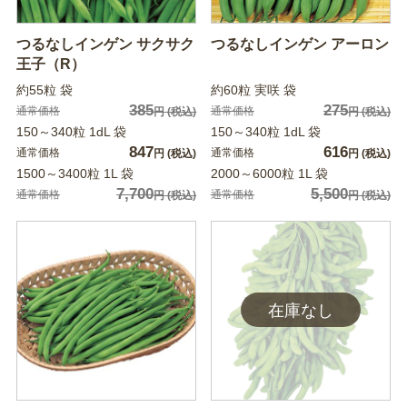
つるなしインゲン サクサク
つるなしインゲン アーロン
王子（R）
約55粒 袋
約60粒 実咲 袋
385
275
通常価格
通常価格
円
(税込)
円
(税込)
150～340粒 1dL 袋
150～340粒 1dL 袋
847
616
通常価格
通常価格
円
(税込)
円
(税込)
1500～3400粒 1L 袋
2000～6000粒 1L 袋
7,700
5,500
通常価格
通常価格
円
(税込)
円
(税込)