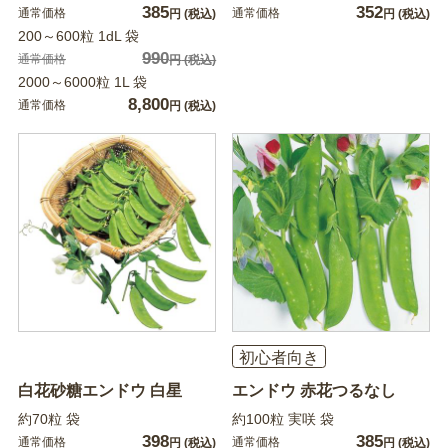
385
352
通常価格
通常価格
円
(税込)
円
(税込)
200～600粒 1dL 袋
990
通常価格
円
(税込)
2000～6000粒 1L 袋
8,800
通常価格
円
(税込)
初心者向き
白花砂糖エンドウ 白星
エンドウ 赤花つるなし
約70粒 袋
約100粒 実咲 袋
398
385
通常価格
通常価格
円
(税込)
円
(税込)