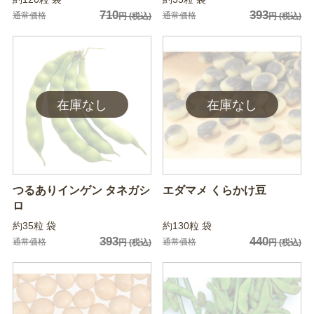
710
393
通常価格
通常価格
円
(税込)
円
(税込)
つるありインゲン タネガシ
エダマメ くらかけ豆
ロ
約35粒 袋
約130粒 袋
393
440
通常価格
通常価格
円
(税込)
円
(税込)