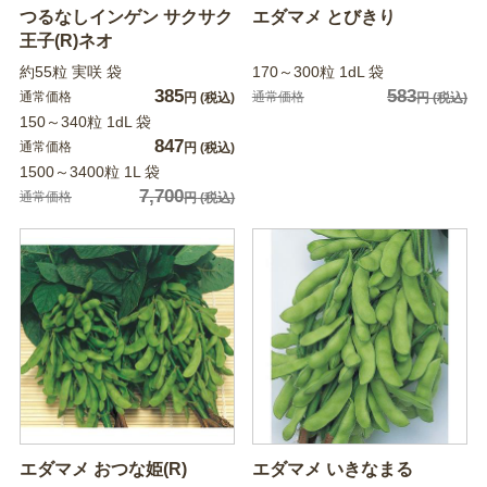
つるなしインゲン サクサク
エダマメ とびきり
王子(R)ネオ
約55粒 実咲 袋
170～300粒 1dL 袋
385
583
通常価格
通常価格
円
(税込)
円
(税込)
150～340粒 1dL 袋
847
通常価格
円
(税込)
1500～3400粒 1L 袋
7,700
通常価格
円
(税込)
エダマメ おつな姫(R)
エダマメ いきなまる