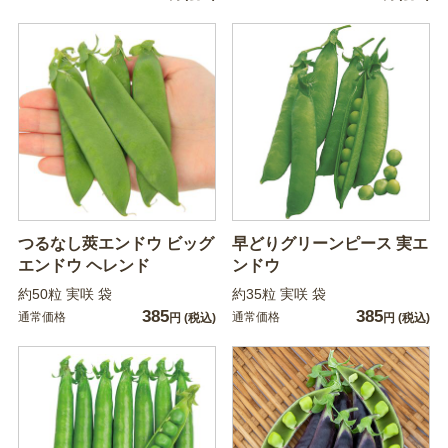
つるなし莢エンドウ ビッグ
早どりグリーンピース 実エ
エンドウ ヘレンド
ンドウ
約50粒 実咲 袋
約35粒 実咲 袋
385
385
通常価格
通常価格
円
(税込)
円
(税込)