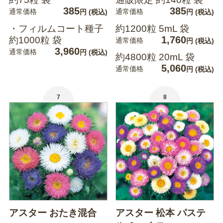
385
385
通常価格
通常価格
円
(税込)
円
(税込)
・フィルムコート種子
約1200粒 5mL 袋
1,760
約1000粒 袋
通常価格
円
(税込)
3,960
通常価格
円
(税込)
約4800粒 20mL 袋
5,060
通常価格
円
(税込)
7
8
アスター おたき混合
アスター 松本 パステ