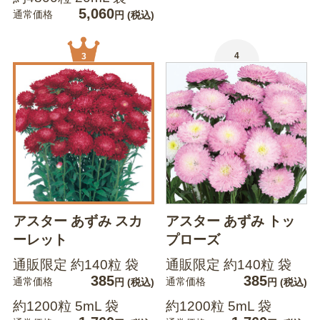
5,060
通常価格
円
(税込)
4
3
アスター あずみ スカ
アスター あずみ トッ
ーレット
プローズ
通販限定 約140粒 袋
通販限定 約140粒 袋
385
385
通常価格
通常価格
円
(税込)
円
(税込)
約1200粒 5mL 袋
約1200粒 5mL 袋