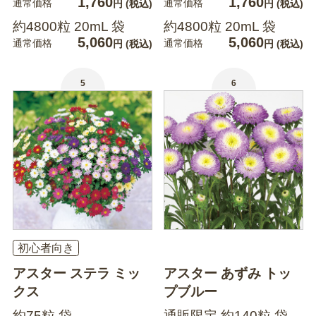
1,760
1,760
通常価格
通常価格
円
(税込)
円
(税込)
約4800粒 20mL 袋
約4800粒 20mL 袋
5,060
5,060
通常価格
通常価格
円
(税込)
円
(税込)
5
6
初心者向き
アスター ステラ ミッ
アスター あずみ トッ
クス
プブルー
約75粒 袋
通販限定 約140粒 袋