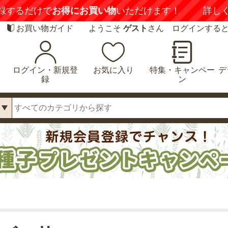
録するだけで
お得にお買い物
いただけます！
詳し
お買い物ガイド
ようこそ
ゲスト
さん ログインする
ログイン・新規登
お気に入り
特集・キャンペー
デ
録
ン