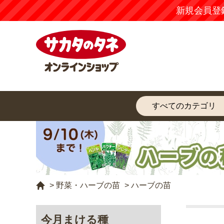
新規会員登
>
野菜・ハーブの苗
>
ハーブの苗
今月まける種