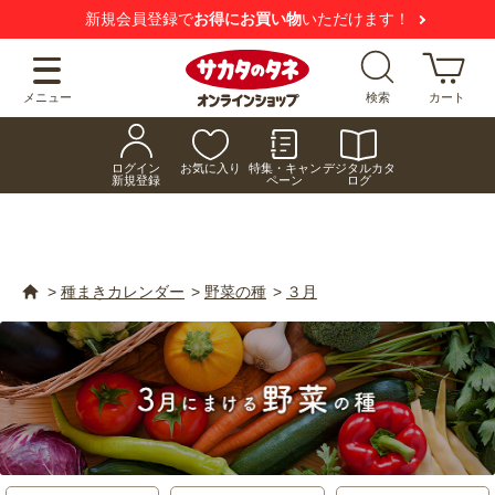
【注意喚起】
悪質な偽サイトにご注意ください
メニュー
検索
カート
ログイン
お気に入り
特集・キャン
デジタルカタ
新規登録
ペーン
ログ
>
種まきカレンダー
>
野菜の種
>
３月