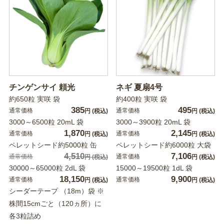
チンゲンサイ 頼光
ネギ 夏扇4号
約650粒 実咲 袋
約400粒 実咲 袋
385
495
通常価格
通常価格
円
(税込)
円
(税込)
3000～6500粒 20mL 袋
3000～3900粒 20mL 袋
1,870
2,145
通常価格
通常価格
円
(税込)
円
(税込)
ペレットシード約5000粒 缶
ペレットシード約6000粒 大袋
4,510
7,106
通常価格
通常価格
円
(税込)
円
(税込)
30000～65000粒 2dL 袋
15000～19500粒 1dL 袋
18,150
9,900
通常価格
通常価格
円
(税込)
円
(税込)
シーダーテープ （18m）袋 ※
株間15cmごと（120ヵ所）に
各3粒詰め