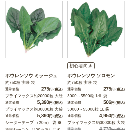
初心者向き
ホウレンソウ ミラージュ
ホウレンソウ ソロモン
約750粒 実咲 袋
約750粒 実咲 袋
275
275
通常価格
通常価格
円
(税込)
円
(税込)
プライマックス約20000粒 大袋
3000～5500粒 1dL 袋
5,390
506
通常価格
通常価格
円
(税込)
円
(税込)
プライマックス約30000粒 大袋
30000～55000粒 1L 袋
5,390
4,950
通常価格
通常価格
円
(税込)
円
(税込)
シーダーテープ （20m） 袋 ※
プライマックス約30000粒 大袋
4,730
通常価格
株間5cmごと（400カ所）に各
円
(税込)