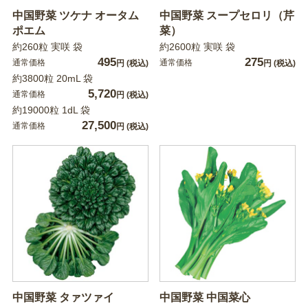
中国野菜 ツケナ オータム
中国野菜 スープセロリ（芹
ポエム
菜）
約260粒 実咲 袋
約2600粒 実咲 袋
495
275
通常価格
通常価格
円
(税込)
円
(税込)
約3800粒 20mL 袋
5,720
通常価格
円
(税込)
約19000粒 1dL 袋
27,500
通常価格
円
(税込)
中国野菜 タァツァイ
中国野菜 中国菜心