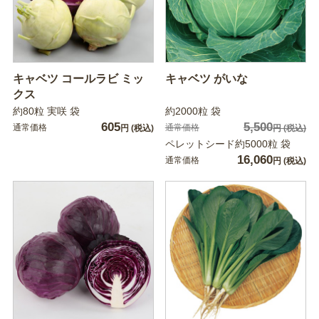
キャベツ コールラビ ミッ
キャベツ がいな
クス
約80粒 実咲 袋
約2000粒 袋
605
5,500
通常価格
通常価格
円
(税込)
円
(税込)
ペレットシード約5000粒 袋
16,060
通常価格
円
(税込)