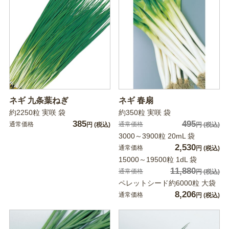
ネギ 九条葉ねぎ
ネギ 春扇
約2250粒 実咲 袋
約350粒 実咲 袋
385
495
通常価格
通常価格
円
(税込)
円
(税込)
3000～3900粒 20mL 袋
2,530
通常価格
円
(税込)
15000～19500粒 1dL 袋
11,880
通常価格
円
(税込)
ペレットシード約6000粒 大袋
8,206
通常価格
円
(税込)