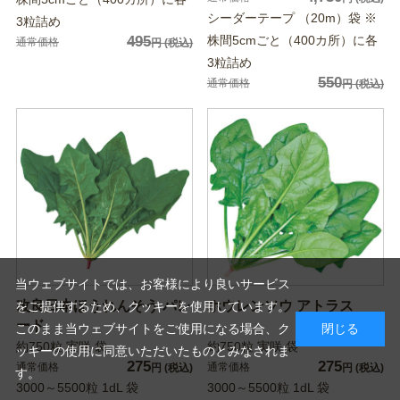
シーダーテープ （20m）袋 ※
3粒詰め
495
株間5cmごと（400カ所）に各
通常価格
円
(税込)
3粒詰め
550
通常価格
円
(税込)
当ウェブサイトでは、お客様により良いサービス
改良日本ほうれんそう パレ
ホウレンソウ アトラス
をご提供するため、クッキーを使用しています。
ード
このまま当ウェブサイトをご使用になる場合、ク
閉じる
約750粒 実咲 袋
約750粒 実咲 袋
ッキーの使用に同意いただいたものとみなされま
275
275
通常価格
通常価格
円
(税込)
円
(税込)
す。
3000～5500粒 1dL 袋
3000～5500粒 1dL 袋