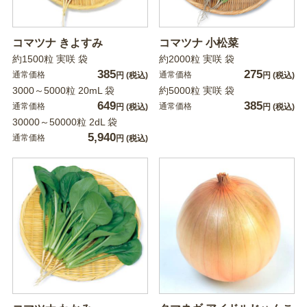
コマツナ きよすみ
コマツナ 小松菜
約1500粒 実咲 袋
約2000粒 実咲 袋
385
275
通常価格
通常価格
円
(税込)
円
(税込)
3000～5000粒 20mL 袋
約5000粒 実咲 袋
649
385
通常価格
通常価格
円
(税込)
円
(税込)
30000～50000粒 2dL 袋
5,940
通常価格
円
(税込)