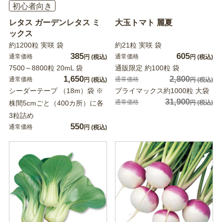
初心者向き
レタス ガーデンレタス ミ
大玉トマト 麗夏
ックス
約1200粒 実咲 袋
約21粒 実咲 袋
385
605
通常価格
通常価格
円
(税込)
円
(税込)
7500～8800粒 20mL 袋
通販限定 約100粒 袋
1,650
2,800
通常価格
通常価格
円
(税込)
円
(税込)
シーダーテープ （18m）袋 ※
プライマックス約1000粒 大袋
31,900
通常価格
株間5cmごと（400カ所）に各
円
(税込)
3粒詰め
550
通常価格
円
(税込)