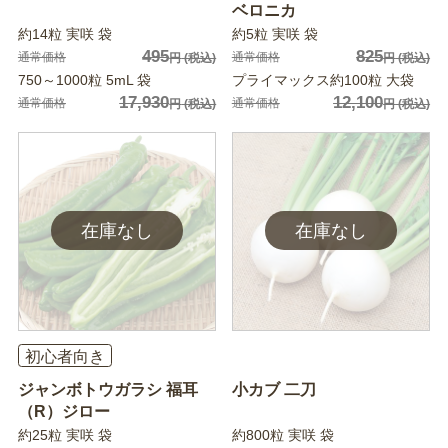
ベロニカ
約14粒 実咲 袋
約5粒 実咲 袋
495
825
通常価格
通常価格
円
(税込)
円
(税込)
750～1000粒 5mL 袋
プライマックス約100粒 大袋
17,930
12,100
通常価格
通常価格
円
(税込)
円
(税込)
初心者向き
ジャンボトウガラシ 福耳
小カブ 二刀
（R）ジロー
約25粒 実咲 袋
約800粒 実咲 袋