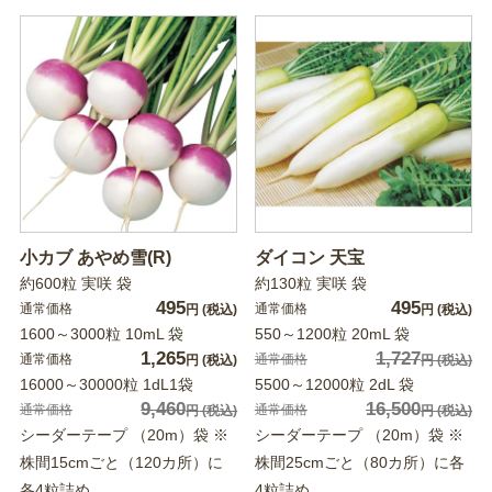
小カブ あやめ雪(R)
ダイコン 天宝
約600粒 実咲 袋
約130粒 実咲 袋
495
495
通常価格
通常価格
円
(税込)
円
(税込)
1600～3000粒 10mL 袋
550～1200粒 20mL 袋
1,265
1,727
通常価格
通常価格
円
(税込)
円
(税込)
16000～30000粒 1dL1袋
5500～12000粒 2dL 袋
9,460
16,500
通常価格
通常価格
円
(税込)
円
(税込)
シーダーテープ （20m）袋 ※
シーダーテープ （20m）袋 ※
株間15cmごと（120カ所）に
株間25cmごと（80カ所）に各
各4粒詰め
4粒詰め