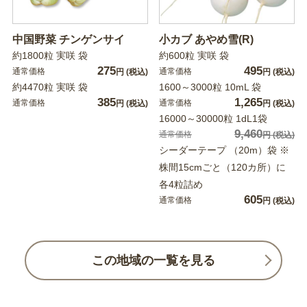
中国野菜 チンゲンサイ
小カブ あやめ雪(R)
約1800粒 実咲 袋
約600粒 実咲 袋
275
495
通常価格
通常価格
円
(税込)
円
(税込)
約4470粒 実咲 袋
1600～3000粒 10mL 袋
385
1,265
通常価格
通常価格
円
(税込)
円
(税込)
16000～30000粒 1dL1袋
9,460
通常価格
円
(税込)
シーダーテープ （20m）袋 ※
株間15cmごと（120カ所）に
各4粒詰め
605
通常価格
円
(税込)
この地域の一覧を見る