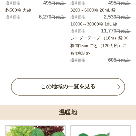
495
495
通常価格
通常価格
円
(税込)
円
(税込)
約500粒 大袋
3200～6000粒 20mL 袋
6,270
2,530
通常価格
通常価格
円
(税込)
円
(税込)
16000～30000粒 1dL 袋
11,770
通常価格
円
(税込)
シーダーテープ （18m）袋 ※
株間15cmごと（120カ所）に
各4粒詰め
605
通常価格
円
(税込)
この地域の一覧を見る
温暖地