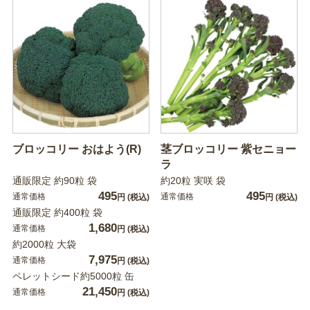
ブロッコリー おはよう(R)
茎ブロッコリー 紫セニョー
ラ
通販限定 約90粒 袋
約20粒 実咲 袋
495
495
通常価格
通常価格
円
(税込)
円
(税込)
通販限定 約400粒 袋
1,680
通常価格
円
(税込)
約2000粒 大袋
7,975
通常価格
円
(税込)
ペレットシード約5000粒 缶
21,450
通常価格
円
(税込)