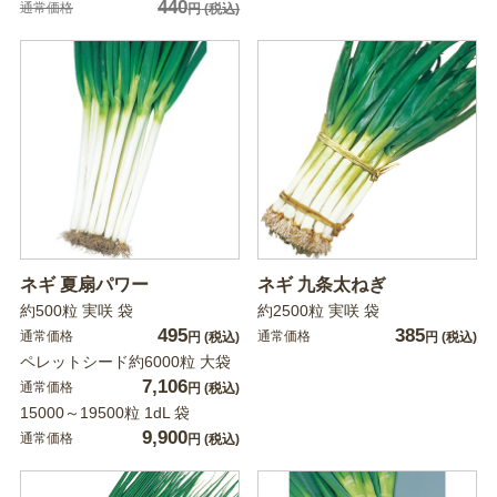
440
通常価格
円
(税込)
ネギ 夏扇パワー
ネギ 九条太ねぎ
約500粒 実咲 袋
約2500粒 実咲 袋
495
385
通常価格
通常価格
円
(税込)
円
(税込)
ペレットシード約6000粒 大袋
7,106
通常価格
円
(税込)
15000～19500粒 1dL 袋
9,900
通常価格
円
(税込)