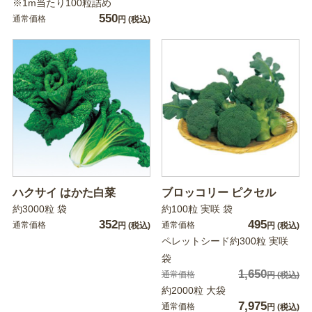
※1m当たり100粒詰め
550
通常価格
円
(税込)
ハクサイ はかた白菜
ブロッコリー ピクセル
約3000粒 袋
約100粒 実咲 袋
352
495
通常価格
通常価格
円
(税込)
円
(税込)
ペレットシード約300粒 実咲
袋
1,650
通常価格
円
(税込)
約2000粒 大袋
7,975
通常価格
円
(税込)