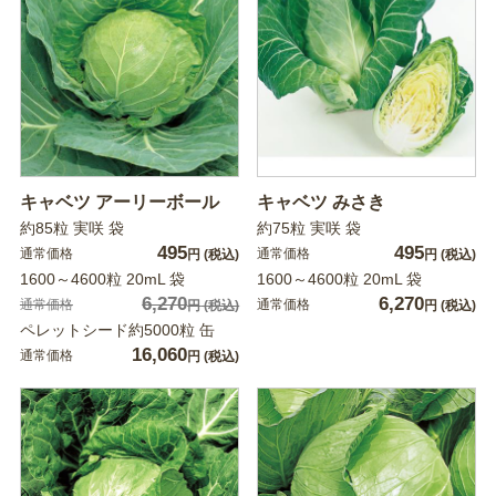
キャベツ アーリーボール
キャベツ みさき
約85粒 実咲 袋
約75粒 実咲 袋
495
495
通常価格
通常価格
円
(税込)
円
(税込)
1600～4600粒 20mL 袋
1600～4600粒 20mL 袋
6,270
6,270
通常価格
通常価格
円
(税込)
円
(税込)
ペレットシード約5000粒 缶
16,060
通常価格
円
(税込)