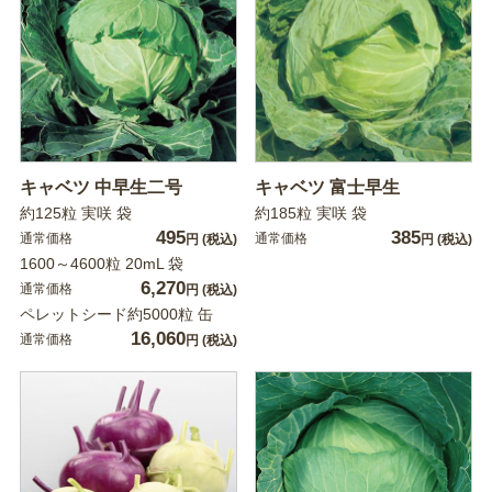
キャベツ 中早生二号
キャベツ 富士早生
約125粒 実咲 袋
約185粒 実咲 袋
495
385
通常価格
通常価格
円
(税込)
円
(税込)
1600～4600粒 20mL 袋
6,270
通常価格
円
(税込)
ペレットシード約5000粒 缶
16,060
通常価格
円
(税込)