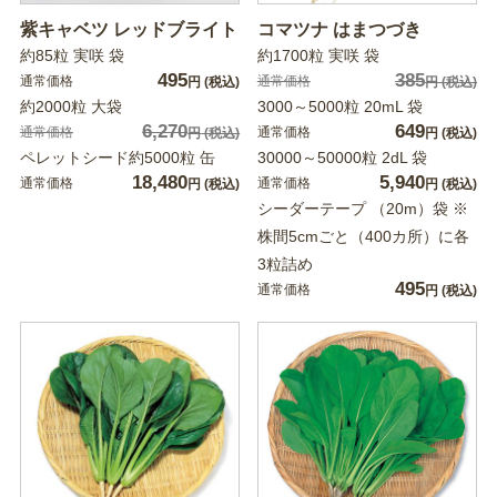
紫キャベツ レッドブライト
コマツナ はまつづき
約85粒 実咲 袋
約1700粒 実咲 袋
495
385
通常価格
通常価格
円
(税込)
円
(税込)
約2000粒 大袋
3000～5000粒 20mL 袋
6,270
649
通常価格
通常価格
円
(税込)
円
(税込)
ペレットシード約5000粒 缶
30000～50000粒 2dL 袋
18,480
5,940
通常価格
通常価格
円
(税込)
円
(税込)
シーダーテープ （20m）袋 ※
株間5cmごと（400カ所）に各
3粒詰め
495
通常価格
円
(税込)