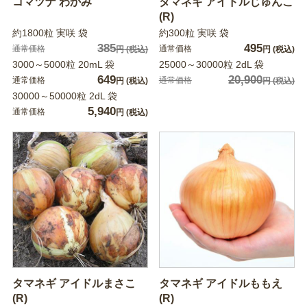
コマツナ わかみ
タマネギ アイドルじゅんこ
(R)
約1800粒 実咲 袋
約300粒 実咲 袋
385
495
通常価格
通常価格
円
(税込)
円
(税込)
3000～5000粒 20mL 袋
25000～30000粒 2dL 袋
649
20,900
通常価格
通常価格
円
(税込)
円
(税込)
30000～50000粒 2dL 袋
5,940
通常価格
円
(税込)
タマネギ アイドルまさこ
タマネギ アイドルももえ
(R)
(R)