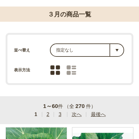
３月の商品一覧
並べ替え
表示方法
1～60
270
件 （全
件）
1
2
3
次へ
最後へ