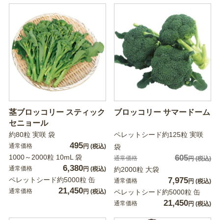
茎ブロッコリー スティック
ブロッコリー サマードーム
セニョール
約80粒 実咲 袋
ペレットシード約125粒 実咲
495
通常価格
円
(税込)
袋
1000～2000粒 10mL 袋
605
通常価格
円
(税込)
6,380
通常価格
円
(税込)
約2000粒 大袋
ペレットシード約5000粒 缶
7,975
通常価格
円
(税込)
21,450
通常価格
円
(税込)
ペレットシード約5000粒 缶
21,450
通常価格
円
(税込)