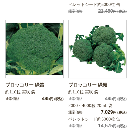
ペレットシード約5000粒 缶
21,450
通常価格
円
(税込)
ブロッコリー 緑笛
ブロッコリー 緑嶺
約110粒 実咲 袋
約110粒 実咲 袋
495
495
通常価格
通常価格
円
(税込)
円
(税込)
2000～4000粒 20mL 袋
7,029
通常価格
円
(税込)
ペレットシード約5000粒 缶
14,575
通常価格
円
(税込)