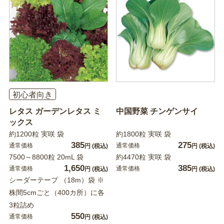
初心者向き
レタス ガーデンレタス ミ
中国野菜 チンゲンサイ
ックス
約1200粒 実咲 袋
約1800粒 実咲 袋
385
275
通常価格
通常価格
円
(税込)
円
(税込)
7500～8800粒 20mL 袋
約4470粒 実咲 袋
1,650
385
通常価格
通常価格
円
(税込)
円
(税込)
シーダーテープ （18m）袋 ※
株間5cmごと（400カ所）に各
3粒詰め
550
通常価格
円
(税込)