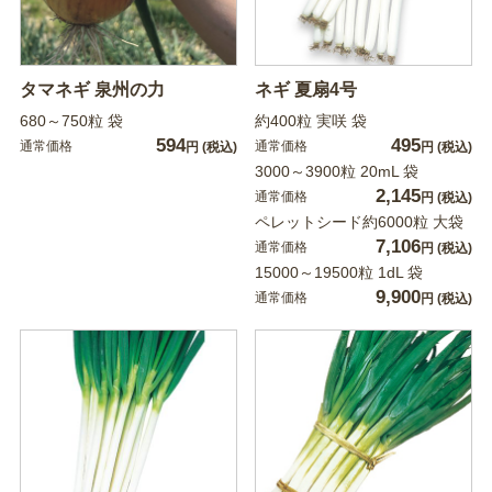
タマネギ 泉州の力
ネギ 夏扇4号
680～750粒 袋
約400粒 実咲 袋
594
495
通常価格
通常価格
円
(税込)
円
(税込)
3000～3900粒 20mL 袋
2,145
通常価格
円
(税込)
ペレットシード約6000粒 大袋
7,106
通常価格
円
(税込)
15000～19500粒 1dL 袋
9,900
通常価格
円
(税込)