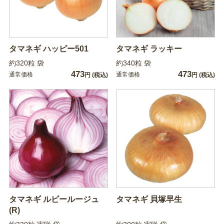
タマネギ ハッピー501
タマネギ ラッキー
約320粒 袋
約340粒 袋
473
473
通常価格
通常価格
円
(税込)
円
(税込)
タマネギ ルビールージュ
タマネギ 貝塚早生
(R)