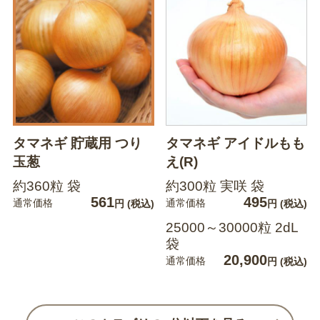
タマネギ 貯蔵用 つり
タマネギ アイドルもも
玉葱
え(R)
約360粒 袋
約300粒 実咲 袋
561
495
通常価格
通常価格
円
(税込)
円
(税込)
25000～30000粒 2dL
袋
20,900
通常価格
円
(税込)