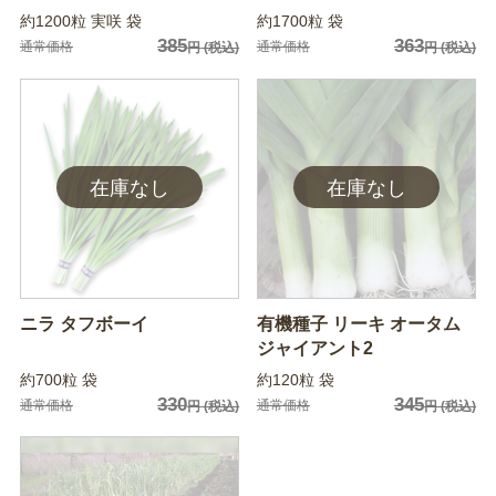
約1200粒 実咲 袋
約1700粒 袋
385
363
通常価格
通常価格
円
(税込)
円
(税込)
ニラ タフボーイ
有機種子 リーキ オータム
ジャイアント2
約700粒 袋
約120粒 袋
330
345
通常価格
通常価格
円
(税込)
円
(税込)