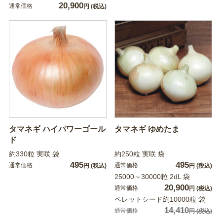
20,900
通常価格
円
(税込)
タマネギ ハイパワーゴール
タマネギ ゆめたま
ド
約330粒 実咲 袋
約250粒 実咲 袋
495
495
通常価格
通常価格
円
(税込)
円
(税込)
25000～30000粒 2dL 袋
20,900
通常価格
円
(税込)
ペレットシード約10000粒 袋
14,410
通常価格
円
(税込)