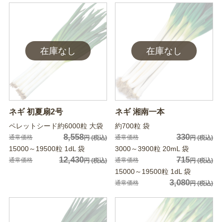
ネギ 初夏扇2号
ネギ 湘南一本
ペレットシード約6000粒 大袋
約700粒 袋
8,558
330
通常価格
通常価格
円
(税込)
円
(税込)
15000～19500粒 1dL 袋
3000～3900粒 20mL 袋
12,430
715
通常価格
通常価格
円
(税込)
円
(税込)
15000～19500粒 1dL 袋
3,080
通常価格
円
(税込)