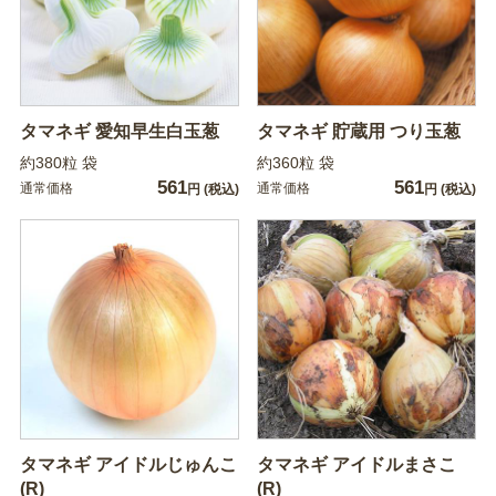
タマネギ 愛知早生白玉葱
タマネギ 貯蔵用 つり玉葱
約380粒 袋
約360粒 袋
561
561
通常価格
通常価格
円
(税込)
円
(税込)
タマネギ アイドルじゅんこ
タマネギ アイドルまさこ
(R)
(R)