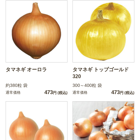
タマネギ オーロラ
タマネギ トップゴールド
320
約380粒 袋
300～400粒 袋
473
473
通常価格
通常価格
円
(税込)
円
(税込)