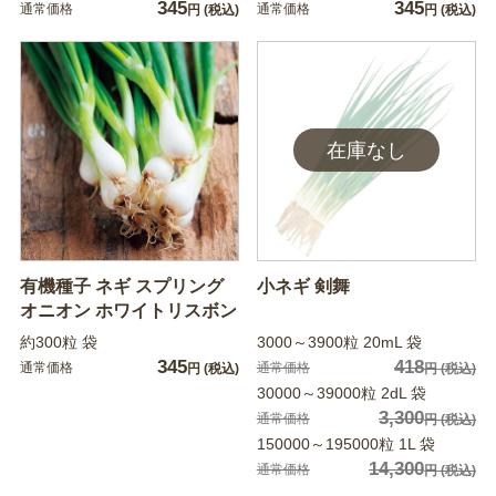
345
345
通常価格
通常価格
円
(税込)
円
(税込)
有機種子 ネギ スプリング
小ネギ 剣舞
オニオン ホワイトリスボン
約300粒 袋
3000～3900粒 20mL 袋
345
418
通常価格
通常価格
円
(税込)
円
(税込)
30000～39000粒 2dL 袋
3,300
通常価格
円
(税込)
150000～195000粒 1L 袋
14,300
通常価格
円
(税込)