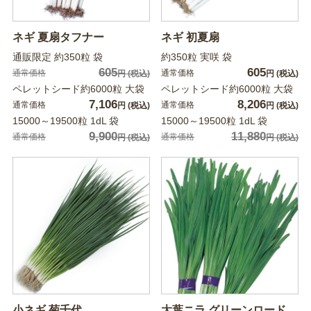
ネギ 夏扇タフナー
ネギ 初夏扇
通販限定 約350粒 袋
約350粒 実咲 袋
605
605
通常価格
通常価格
円
(税込)
円
(税込)
ペレットシード約6000粒 大袋
ペレットシード約6000粒 大袋
7,106
8,206
通常価格
通常価格
円
(税込)
円
(税込)
15000～19500粒 1dL 袋
15000～19500粒 1dL 袋
9,900
11,880
通常価格
通常価格
円
(税込)
円
(税込)
小ネギ 菊千代
大葉ニラ グリーンロード