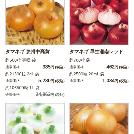
タマネギ 泉州中高黄
タマネギ 早生湘南レッド
約600粒 実咲 袋
約700粒 袋
385
462
通常価格
通常価格
円
(税込)
円
(税込)
約21300粒 2dL 袋
約2500粒 20mL 袋
5,230
1,034
通常価格
通常価格
円
(税込)
円
(税込)
約106500粒 1L 袋
24,862
通常価格
円
(税込)