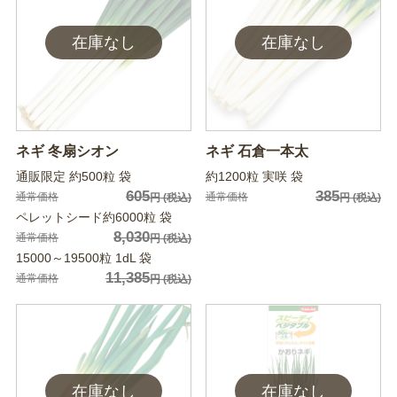
ネギ 冬扇シオン
ネギ 石倉一本太
通販限定 約500粒 袋
約1200粒 実咲 袋
605
385
通常価格
通常価格
円
(税込)
円
(税込)
ペレットシード約6000粒 袋
8,030
通常価格
円
(税込)
15000～19500粒 1dL 袋
11,385
通常価格
円
(税込)