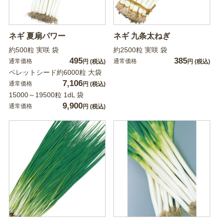
ネギ 夏扇パワー
ネギ 九条太ねぎ
約500粒 実咲 袋
約2500粒 実咲 袋
495
385
通常価格
通常価格
円
(税込)
円
(税込)
ペレットシード約6000粒 大袋
7,106
通常価格
円
(税込)
15000～19500粒 1dL 袋
9,900
通常価格
円
(税込)