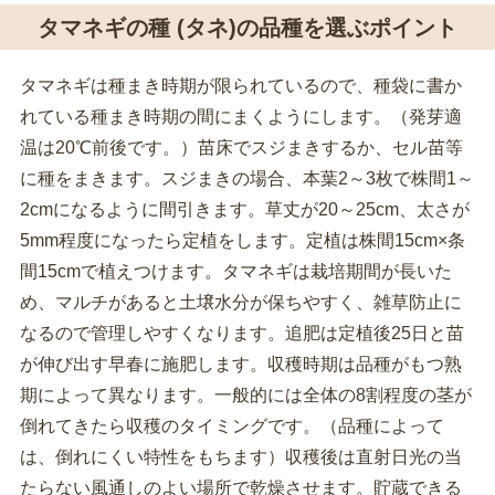
タマネギの種 (タネ)の品種を選ぶポイント
タマネギは種まき時期が限られているので、種袋に書か
れている種まき時期の間にまくようにします。（発芽適
温は20℃前後です。）苗床でスジまきするか、セル苗等
に種をまきます。スジまきの場合、本葉2～3枚で株間1～
2cmになるように間引きます。草丈が20～25cm、太さが
5mm程度になったら定植をします。定植は株間15cm×条
間15cmで植えつけます。タマネギは栽培期間が長いた
め、マルチがあると土壌水分が保ちやすく、雑草防止に
なるので管理しやすくなります。追肥は定植後25日と苗
が伸び出す早春に施肥します。収穫時期は品種がもつ熟
期によって異なります。一般的には全体の8割程度の茎が
倒れてきたら収穫のタイミングです。（品種によって
は、倒れにくい特性をもちます）収穫後は直射日光の当
たらない風通しのよい場所で乾燥させます。貯蔵できる