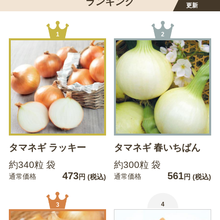
ランキング
更新
1
2
タマネギ ラッキー
タマネギ 春いちばん
約340粒 袋
約300粒 袋
473
561
通常価格
通常価格
円
(税込)
円
(税込)
4
3