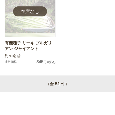
有機種子 リーキ ブルガリ
アン ジャイアント
約70粒 袋
345
通常価格
円
(税込)
51
（全
件）