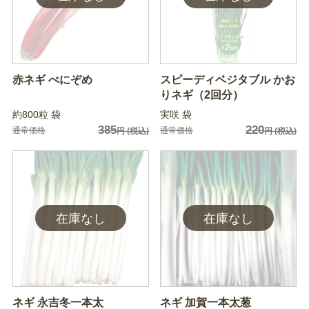
赤ネギ べにぞめ
スピーディベジタブル かお
りネギ（2回分）
約800粒 袋
実咲 袋
385
220
通常価格
通常価格
円
(税込)
円
(税込)
ネギ 永吉冬一本太
ネギ 加賀一本太葱