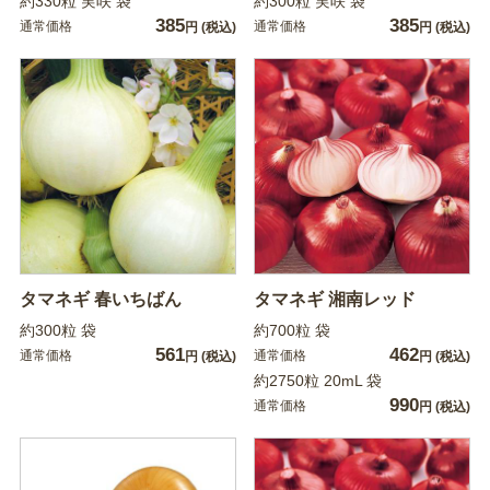
約330粒 実咲 袋
約300粒 実咲 袋
385
385
通常価格
通常価格
円
(税込)
円
(税込)
タマネギ 春いちばん
タマネギ 湘南レッド
約300粒 袋
約700粒 袋
561
462
通常価格
通常価格
円
(税込)
円
(税込)
約2750粒 20mL 袋
990
通常価格
円
(税込)