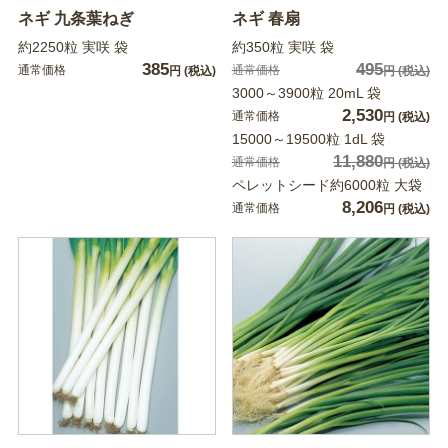
ネギ 九条葉ねぎ
ネギ 春扇
約2250粒 実咲 袋
約350粒 実咲 袋
385
495
通常価格
通常価格
円
(税込)
円
(税込)
3000～3900粒 20mL 袋
2,530
通常価格
円
(税込)
15000～19500粒 1dL 袋
11,880
通常価格
円
(税込)
ペレットシード約6000粒 大袋
8,206
通常価格
円
(税込)