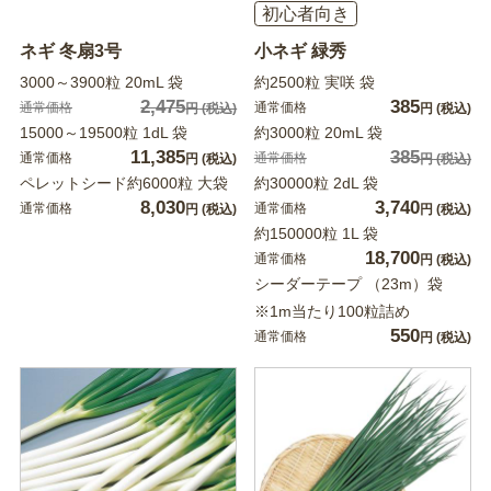
初心者向き
ネギ 冬扇3号
小ネギ 緑秀
3000～3900粒 20mL 袋
約2500粒 実咲 袋
2,475
385
通常価格
通常価格
円
(税込)
円
(税込)
15000～19500粒 1dL 袋
約3000粒 20mL 袋
11,385
385
通常価格
通常価格
円
(税込)
円
(税込)
ペレットシード約6000粒 大袋
約30000粒 2dL 袋
8,030
3,740
通常価格
通常価格
円
(税込)
円
(税込)
約150000粒 1L 袋
18,700
通常価格
円
(税込)
シーダーテープ （23m）袋
※1m当たり100粒詰め
550
通常価格
円
(税込)