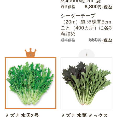
約40000粒 2dL 袋
8,800
通常価格
円
(税込)
シーダーテープ
（20m）袋 ※株間5cm
ごと（400カ所）に各3
粒詰め
550
通常価格
円
(税込)
4
3
ミズナ 水天2号
ミズナ 水菜 ミックス