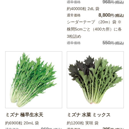
968
通常価格
円
(税込)
約40000粒 2dL 袋
8,800
通常価格
円
(税込)
シーダーテープ （20m）袋 ※
株間5cmごと（400カ所）に各
3粒詰め
550
通常価格
円
(税込)
ミズナ 極早生水天
ミズナ 水菜 ミックス
約6900粒 20mL 袋
約1200粒 実咲 袋