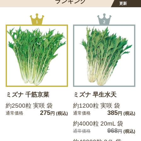
ランキング
更新
1
2
ミズナ 千筋京菜
ミズナ 早生水天
約2500粒 実咲 袋
約1200粒 実咲 袋
275
385
通常価格
通常価格
円
(税込)
円
(税込)
約4000粒 20mL 袋
968
通常価格
円
(税込)