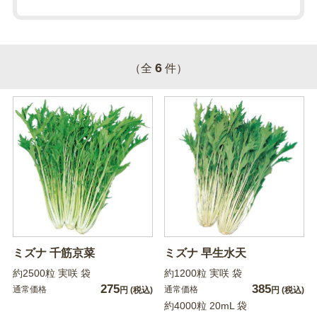
6
（全
件）
ミズナ 千筋京菜
ミズナ 早生水天
約2500粒 実咲 袋
約1200粒 実咲 袋
275
385
通常価格
通常価格
円
(税込)
円
(税込)
約4000粒 20mL 袋