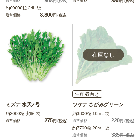
968
385
通常価格
通常価格
円
(税込)
円
(税込)
約69000粒 2dL 袋
8,800
通常価格
円
(税込)
生産者向き
ミズナ 水天2号
ツケナ さがみグリーン
約2000粒 実咲 袋
約3800粒 10mL 袋
275
220
通常価格
通常価格
円
(税込)
円
(税込)
約7700粒 20mL 袋
385
通常価格
円
(税込)