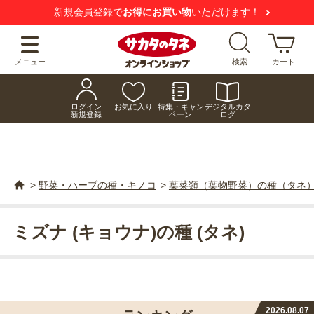
新規会員登録で
お得にお買い物
いただけます！
メニュー
検索
カート
ログイン
お気に入り
特集・キャン
デジタルカタ
新規登録
ペーン
ログ
>
野菜・ハーブの種・キノコ
>
葉菜類（葉物野菜）の種（タネ
ミズナ (キョウナ)の種 (タネ)
2026.08.07