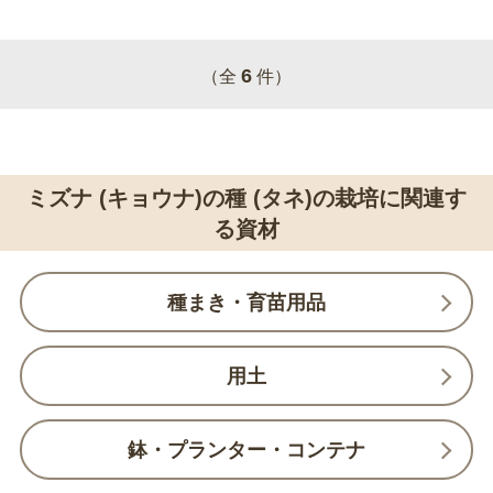
6
（全
件）
ミズナ (キョウナ)の種 (タネ)の栽培に関連す
る資材
種まき・育苗用品
用土
鉢・プランター・コンテナ