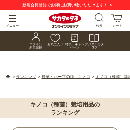
新規会員登録で
お得にお買い物
いただけます！
メニュー
検索
カート
ログイン
お気に入り
特集・キャン
デジタルカタ
新規登録
ペーン
ログ
>
ランキング
>
野菜・ハーブの種、キノコ
>
キノコ（種菌）栽
キノコ（種菌）栽培用品の
ランキング