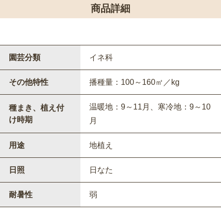
商品詳細
園芸分類
イネ科
その他特性
播種量：100～160㎡／kg
温暖地：9～11月、寒冷地：9～10
種まき、植え付
け時期
月
用途
地植え
日照
日なた
耐暑性
弱