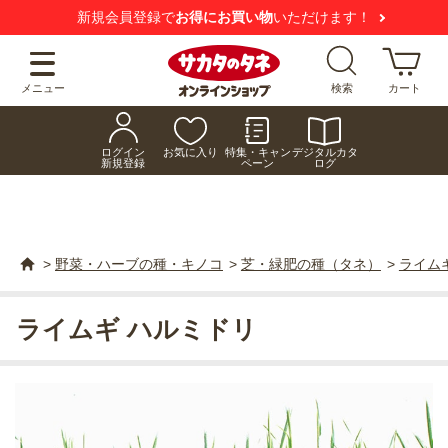
新規会員登録で
お得にお買い物
いただけます！
メニュー
検索
カート
ログイン
お気に入り
特集・キャン
デジタルカタ
新規登録
ペーン
ログ
>
野菜・ハーブの種・キノコ
>
芝・緑肥の種（タネ）
>
ライム
ライムギ ハルミドリ