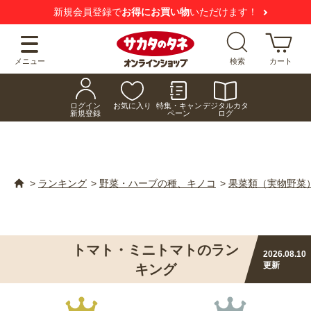
新規会員登録で
お得にお買い物
いただけます！
メニュー
検索
カート
ログイン
お気に入り
特集・キャン
デジタルカタ
新規登録
ペーン
ログ
>
ランキング
>
野菜・ハーブの種、キノコ
>
果菜類（実物野菜
トマト・ミニトマトのラン
2026.08.10
更新
キング