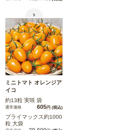
5
ミニトマト オレンジア
イコ
約13粒 実咲 袋
605
通常価格
円
(税込)
プライマックス約1000
粒 大袋