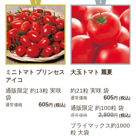
1
2
ミニトマト プリンセス
大玉トマト 麗夏
アイコ
通販限定 約13粒 実咲
約21粒 実咲 袋
605
袋
通常価格
円
(税込)
605
通常価格
円
(税込)
通販限定 約100粒 袋
2,800
通常価格
円
(税込)
プライマックス約1000
粒 大袋