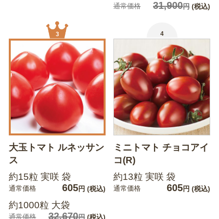
31,900
通常価格
円
(税込)
4
3
大玉トマト ルネッサン
ミニトマト チョコアイ
ス
コ(R)
約15粒 実咲 袋
約13粒 実咲 袋
605
605
通常価格
通常価格
円
(税込)
円
(税込)
約1000粒 大袋
32,670
通常価格
円
(税込)