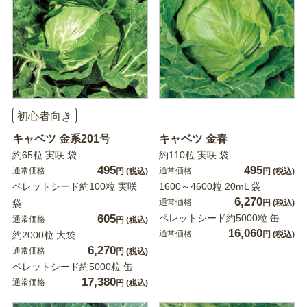
初心者向き
キャベツ 金系201号
キャベツ 金春
約65粒 実咲 袋
約110粒 実咲 袋
495
495
通常価格
通常価格
円
(税込)
円
(税込)
ペレットシード約100粒 実咲
1600～4600粒 20mL 袋
6,270
通常価格
袋
円
(税込)
605
ペレットシード約5000粒 缶
通常価格
円
(税込)
16,060
通常価格
約2000粒 大袋
円
(税込)
6,270
通常価格
円
(税込)
ペレットシード約5000粒 缶
17,380
通常価格
円
(税込)