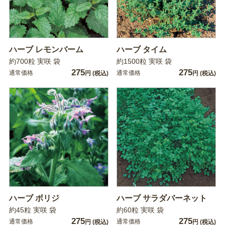
ハーブ レモンバーム
ハーブ タイム
約700粒 実咲 袋
約1500粒 実咲 袋
275
275
通常価格
通常価格
円
(税込)
円
(税込)
ハーブ ボリジ
ハーブ サラダバーネット
約45粒 実咲 袋
約60粒 実咲 袋
275
275
通常価格
通常価格
円
(税込)
円
(税込)