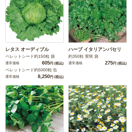
レタス オーディブル
ハーブ イタリアンパセリ
ペレットシード約150粒 袋
約350粒 実咲 袋
605
275
通常価格
通常価格
円
(税込)
円
(税込)
ペレットシード約5000粒 缶
8,250
通常価格
円
(税込)