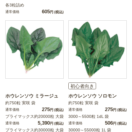
各3粒詰め
605
通常価格
円
(税込)
初心者向き
ホウレンソウ ミラージュ
ホウレンソウ ソロモン
約750粒 実咲 袋
約750粒 実咲 袋
275
275
通常価格
通常価格
円
(税込)
円
(税込)
プライマックス約20000粒 大袋
3000～5500粒 1dL 袋
5,390
506
通常価格
通常価格
円
(税込)
円
(税込)
プライマックス約30000粒 大袋
30000～55000粒 1L 袋