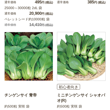
495
385
通常価格
通常価格
円
(税込)
円
(税込)
25000～30000粒 2dL 袋
20,900
通常価格
円
(税込)
ペレットシード約10000粒 袋
14,410
通常価格
円
(税込)
初心者向き
チンゲンサイ 青帝
ミニチンゲンサイ シャオパ
オ(R)
約500粒 実咲 袋
約500粒 実咲 袋