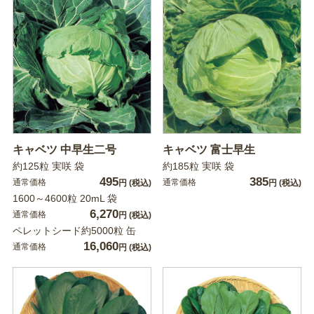
キャベツ 中早生二号
キャベツ 富士早生
約125粒 実咲 袋
約185粒 実咲 袋
495
385
通常価格
通常価格
円
(税込)
円
(税込)
1600～4600粒 20mL 袋
6,270
通常価格
円
(税込)
ペレットシード約5000粒 缶
16,060
通常価格
円
(税込)