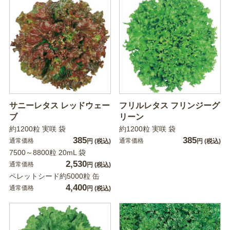
サニーレタス レッドウェー
フリルレタス フリンジーグ
ブ
リーン
約1200粒 実咲 袋
約1200粒 実咲 袋
385
385
通常価格
通常価格
円
(税込)
円
(税込)
7500～8800粒 20mL 袋
2,530
通常価格
円
(税込)
ペレットシード約5000粒 缶
4,400
通常価格
円
(税込)