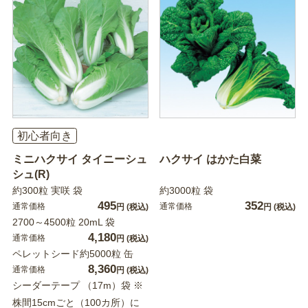
初心者向き
ミニハクサイ タイニーシュ
ハクサイ はかた白菜
シュ(R)
約300粒 実咲 袋
約3000粒 袋
495
352
通常価格
通常価格
円
(税込)
円
(税込)
2700～4500粒 20mL 袋
4,180
通常価格
円
(税込)
ペレットシード約5000粒 缶
8,360
通常価格
円
(税込)
シーダーテープ （17m）袋 ※
株間15cmごと（100カ所）に