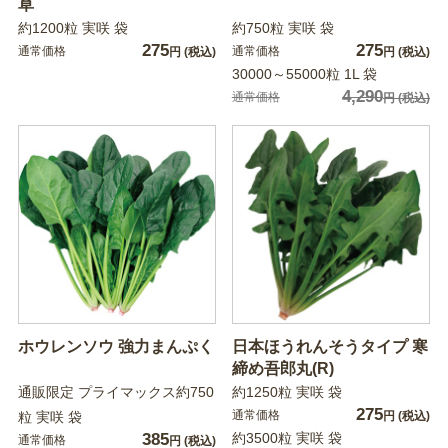
草
約1200粒 実咲 袋
約750粒 実咲 袋
275
275
通常価格
通常価格
円
(税込)
円
(税込)
30000～55000粒 1L 袋
4,290
通常価格
円
(税込)
ホウレンソウ 強力まんぷく
日本ほうれんそうタイプ 寒
締め吾郎丸(R)
通販限定 プライマックス約750
約1250粒 実咲 袋
275
通常価格
粒 実咲 袋
円
(税込)
385
約3500粒 実咲 袋
通常価格
円
(税込)