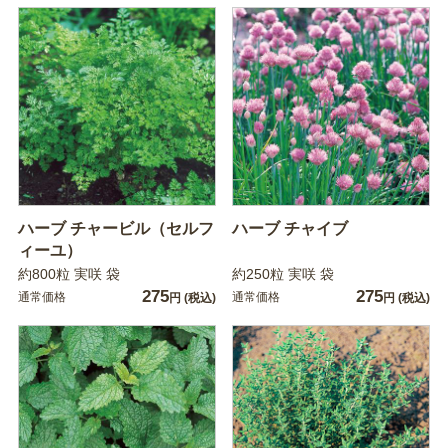
ハーブ チャービル（セルフ
ハーブ チャイブ
ィーユ）
約800粒 実咲 袋
約250粒 実咲 袋
275
275
通常価格
通常価格
円
(税込)
円
(税込)