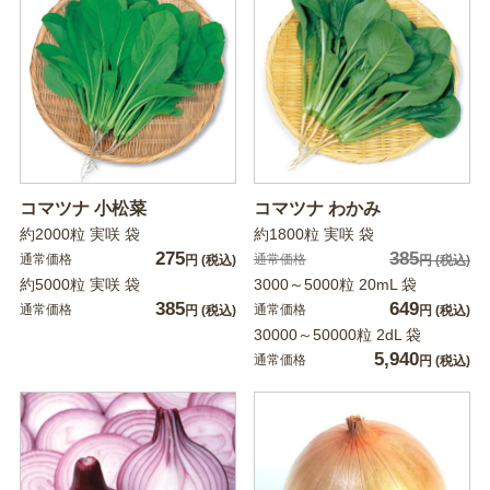
コマツナ 小松菜
コマツナ わかみ
約2000粒 実咲 袋
約1800粒 実咲 袋
275
385
通常価格
通常価格
円
(税込)
円
(税込)
約5000粒 実咲 袋
3000～5000粒 20mL 袋
385
649
通常価格
通常価格
円
(税込)
円
(税込)
30000～50000粒 2dL 袋
5,940
通常価格
円
(税込)