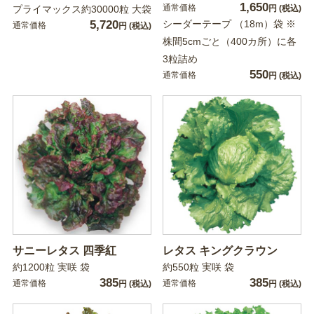
1,650
通常価格
プライマックス約30000粒 大袋
円
(税込)
5,720
シーダーテープ （18m）袋 ※
通常価格
円
(税込)
株間5cmごと（400カ所）に各
3粒詰め
550
通常価格
円
(税込)
サニーレタス 四季紅
レタス キングクラウン
約1200粒 実咲 袋
約550粒 実咲 袋
385
385
通常価格
通常価格
円
(税込)
円
(税込)