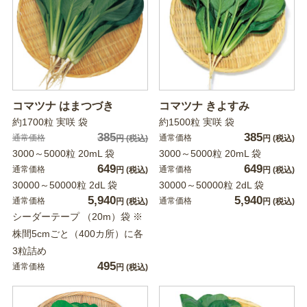
コマツナ はまつづき
コマツナ きよすみ
約1700粒 実咲 袋
約1500粒 実咲 袋
385
385
通常価格
通常価格
円
(税込)
円
(税込)
3000～5000粒 20mL 袋
3000～5000粒 20mL 袋
649
649
通常価格
通常価格
円
(税込)
円
(税込)
30000～50000粒 2dL 袋
30000～50000粒 2dL 袋
5,940
5,940
通常価格
通常価格
円
(税込)
円
(税込)
シーダーテープ （20m）袋 ※
株間5cmごと（400カ所）に各
3粒詰め
495
通常価格
円
(税込)