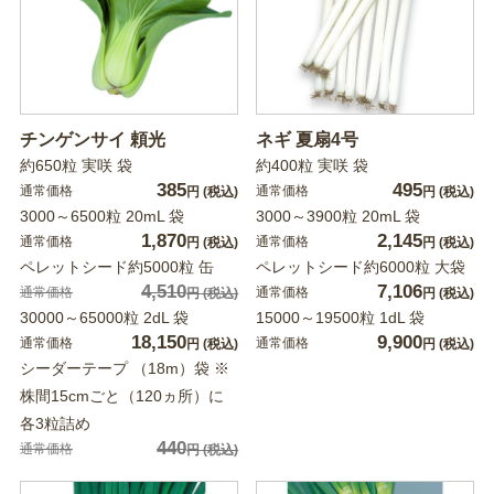
チンゲンサイ 頼光
ネギ 夏扇4号
約650粒 実咲 袋
約400粒 実咲 袋
385
495
通常価格
通常価格
円
(税込)
円
(税込)
3000～6500粒 20mL 袋
3000～3900粒 20mL 袋
1,870
2,145
通常価格
通常価格
円
(税込)
円
(税込)
ペレットシード約5000粒 缶
ペレットシード約6000粒 大袋
4,510
7,106
通常価格
通常価格
円
(税込)
円
(税込)
30000～65000粒 2dL 袋
15000～19500粒 1dL 袋
18,150
9,900
通常価格
通常価格
円
(税込)
円
(税込)
シーダーテープ （18m）袋 ※
株間15cmごと（120ヵ所）に
各3粒詰め
440
通常価格
円
(税込)