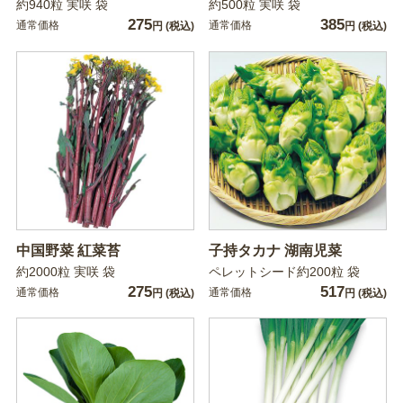
約940粒 実咲 袋
約500粒 実咲 袋
275
385
通常価格
通常価格
円
(税込)
円
(税込)
中国野菜 紅菜苔
子持タカナ 湖南児菜
約2000粒 実咲 袋
ペレットシード約200粒 袋
275
517
通常価格
通常価格
円
(税込)
円
(税込)