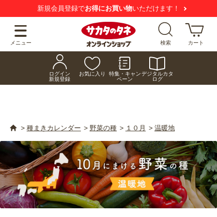
【注意喚起】
悪質な偽サイトにご注意ください
メニュー
検索
カート
ログイン
お気に入り
特集・キャン
デジタルカタ
新規登録
ペーン
ログ
>
種まきカレンダー
>
野菜の種
>
１０月
>
温暖地