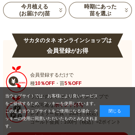
今月植える
時期にあった
(お届けの)苗
苗を選ぶ
サカタのタネ オンラインショップは
会員登録
お得
が
会員登録するだけで
種
10％OFF
・苗
5％OFF
当ウェブサイトでは、お客様により良いサービス
サカタのタネ オンラインショップで
をご提供するため、クッキーを使用しています。
使用可能な
ポイント付与
このまま当ウェブサイトをご使用になる場合、ク
閉じる
レギュラー会員：100円（税込）=1ポイント
ッキーの使用に同意いただいたものとみなされま
ゴールド会員：100円（税込）=2ポイント
す。