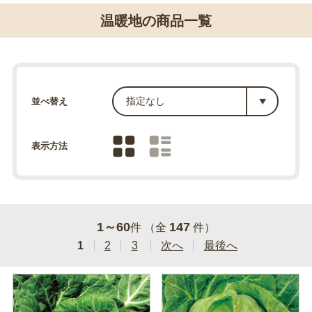
温暖地の商品一覧
並べ替え
表示方法
1～60
147
件 （全
件）
1
2
3
次へ
最後へ