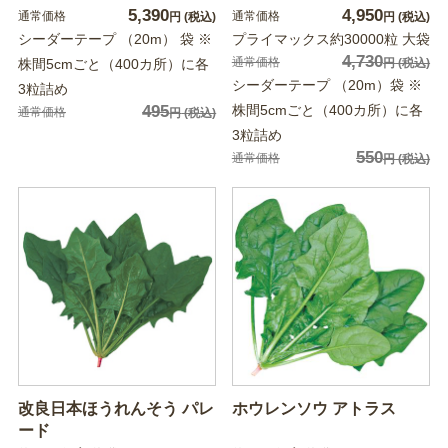
5,390
4,950
通常価格
通常価格
円
(税込)
円
(税込)
シーダーテープ （20m） 袋 ※
プライマックス約30000粒 大袋
4,730
通常価格
株間5cmごと（400カ所）に各
円
(税込)
シーダーテープ （20m）袋 ※
3粒詰め
495
株間5cmごと（400カ所）に各
通常価格
円
(税込)
3粒詰め
550
通常価格
円
(税込)
改良日本ほうれんそう パレ
ホウレンソウ アトラス
ード