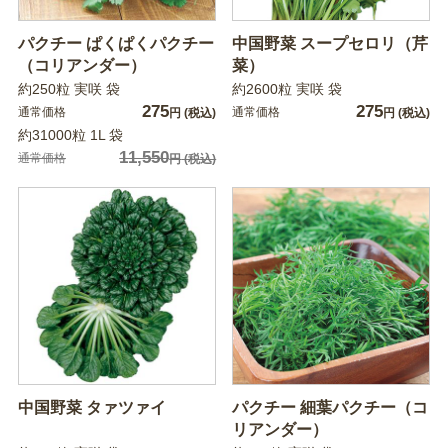
パクチー ぱくぱくパクチー
中国野菜 スープセロリ（芹
（コリアンダー）
菜）
約250粒 実咲 袋
約2600粒 実咲 袋
275
275
通常価格
通常価格
円
(税込)
円
(税込)
約31000粒 1L 袋
11,550
通常価格
円
(税込)
中国野菜 タァツァイ
パクチー 細葉パクチー（コ
リアンダー）