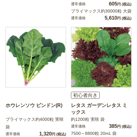
605
通常価格
円
(税込)
プライマックス約30000粒 大袋
5,610
通常価格
円
(税込)
初心者向き
ホウレンソウ ピンドン(R)
レタス ガーデンレタス ミ
ックス
プライマックス約4000粒 実咲
約1200粒 実咲 袋
385
通常価格
袋
円
(税込)
1,320
7500～8800粒 20mL 袋
通常価格
円
(税込)