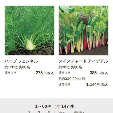
ハーブ フェンネル
スイスチャード アイデアル
約120粒 実咲 袋
約30粒 実咲 袋
275
385
通常価格
通常価格
円
(税込)
円
(税込)
約200粒 20mL袋
1,144
通常価格
円
(税込)
1～60
147
件 （全
件）
1
2
3
次へ
最後へ