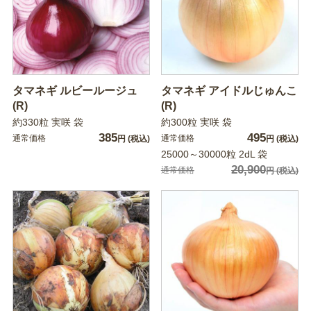
タマネギ ルビールージュ
タマネギ アイドルじゅんこ
(R)
(R)
約330粒 実咲 袋
約300粒 実咲 袋
385
495
通常価格
通常価格
円
(税込)
円
(税込)
25000～30000粒 2dL 袋
20,900
通常価格
円
(税込)