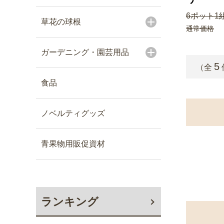
6ポット1
草花の球根
通常価格
ガーデニング・園芸用品
5
（全
食品
ノベルティグッズ
青果物用販促資材
ランキング