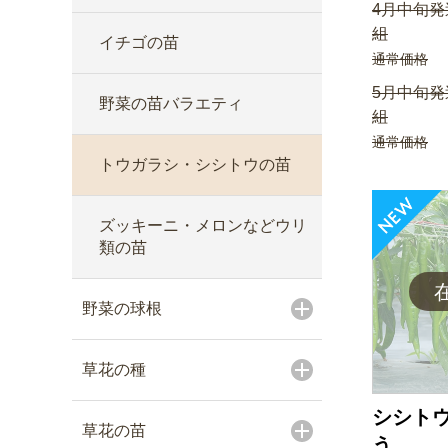
4月中旬発
組
イチゴの苗
通常価格
5月中旬発
野菜の苗バラエティ
組
通常価格
トウガラシ・シシトウの苗
ズッキーニ・メロンなどウリ
類の苗
野菜の球根
草花の種
シシトウ
草花の苗
う