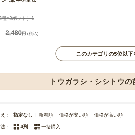
3種×2ポット）1
2,480
円
(税込)
このカテゴリの5位以下
トウガラシ・シシトウの
替え：
指定なし
新着順
価格が安い順
価格が高い順
方法：
4列
一括購入