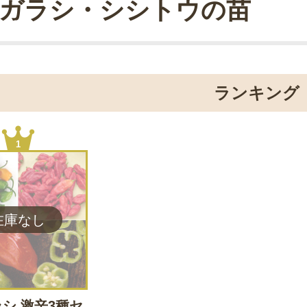
ガラシ・シシトウの苗
ランキング
1
シ 激辛3種セ