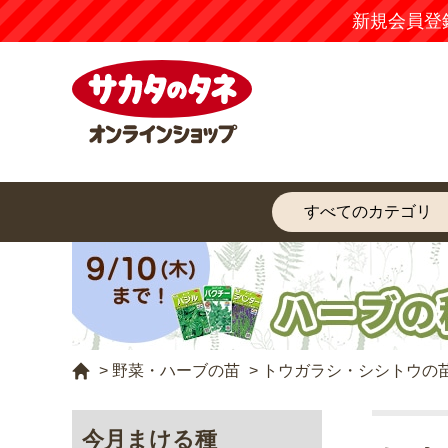
新規会員登録するだけで
お得にお買い物
いただけ
>
野菜・ハーブの苗
>
トウガラシ・シシトウの
今月まける種