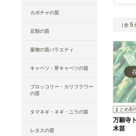
カボチャの苗
5
（全
豆類の苗
葉物の苗バラエティ
キャベツ・芽キャベツの苗
ブロッコリー・カリフラワー
の苗
まとめ割
タマネギ・ネギ・ニラの苗
万願寺ト
木苗
レタスの苗