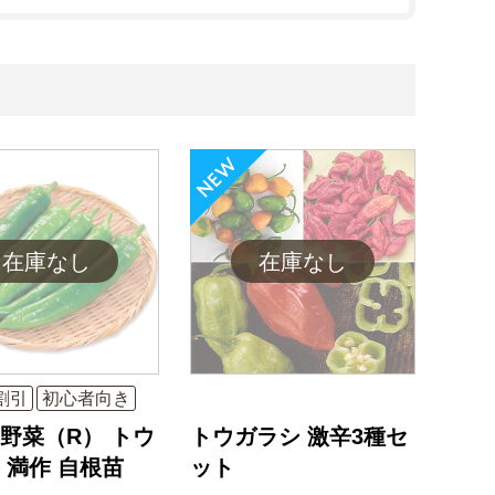
割引
初心者向き
野菜（R） トウ
トウガラシ 激辛3種セ
 満作 自根苗
ット