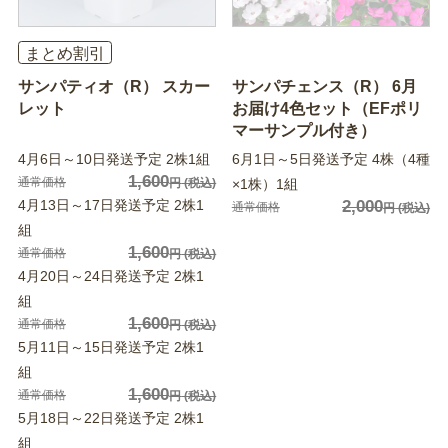
まとめ割引
サンパティオ（R） スカー
サンパチェンス（R） 6月
レット
お届け4色セット（EFポリ
マーサンプル付き）
4月6日～10日発送予定 2株1組
6月1日～5日発送予定 4株（4種
1,600
通常価格
円
(税込)
×1株）1組
4月13日～17日発送予定 2株1
2,000
通常価格
円
(税込)
組
1,600
通常価格
円
(税込)
4月20日～24日発送予定 2株1
組
1,600
通常価格
円
(税込)
5月11日～15日発送予定 2株1
組
1,600
通常価格
円
(税込)
5月18日～22日発送予定 2株1
組