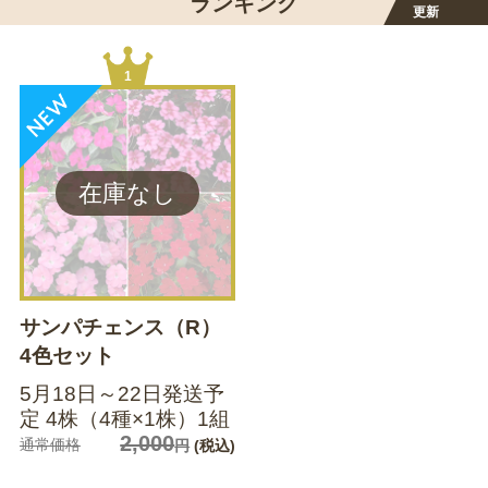
ランキング
更新
1
サンパチェンス（R）
4色セット
5月18日～22日発送予
定 4株（4種×1株）1組
2,000
通常価格
円
(税込)