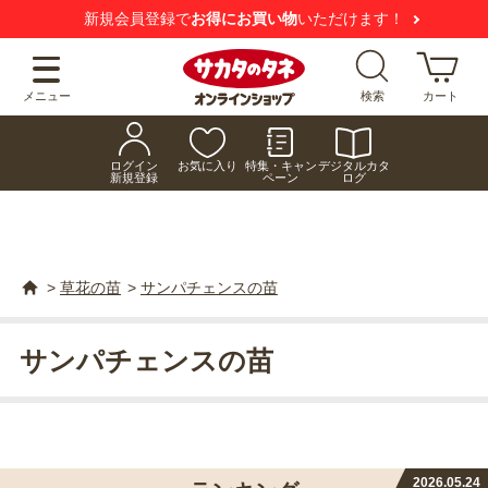
【注意喚起】
悪質な偽サイトにご注意ください
メニュー
検索
カート
ログイン
お気に入り
特集・キャン
デジタルカタ
新規登録
ペーン
ログ
>
草花の苗
>
サンパチェンスの苗
サンパチェンスの苗
2026.05.24