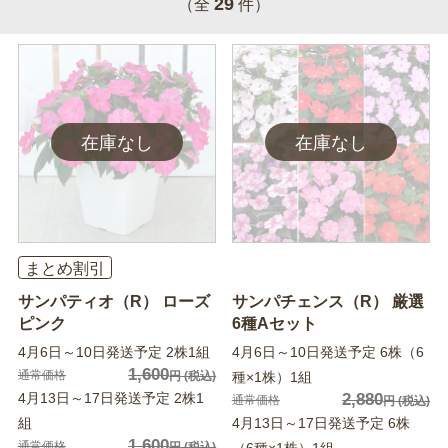
29
（全
件）
まとめ割引
サンパティオ（R） ローズ
サンパチェンス（R） 厳選
ピンク
6種Aセット
4月6日～10日発送予定 2株1組
4月6日～10日発送予定 6株（6
1,600
通常価格
円
(税込)
種×1株）1組
4月13日～17日発送予定 2株1
2,880
通常価格
円
(税込)
組
4月13日～17日発送予定 6株
1,600
通常価格
円
(税込)