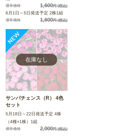
1,600
通常価格
円
(税込)
6月1日～5日発送予定 2株1組
1,600
通常価格
円
(税込)
サンパチェンス（R） 4色
セット
5月18日～22日発送予定 4株
（4種×1株）1組
2,000
通常価格
円
(税込)