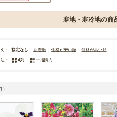
寒地・寒冷地の商
替え：
指定なし
新着順
価格が安い順
価格が高い順
方法：
4列
一括購入
件）