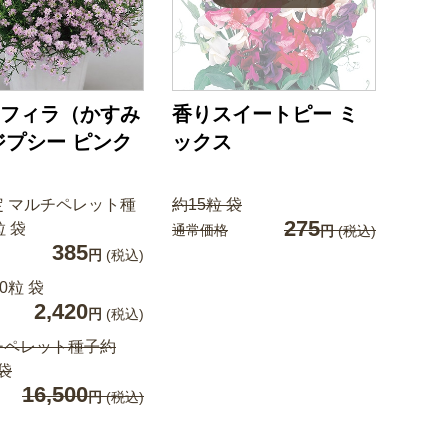
フィラ（かすみ
香りスイートピー ミ
ジプシー ピンク
ックス
定 マルチペレット種
約15粒 袋
275
粒 袋
通常価格
円
(税込)
385
円
(税込)
0粒 袋
2,420
円
(税込)
チペレット種子約
 袋
16,500
円
(税込)