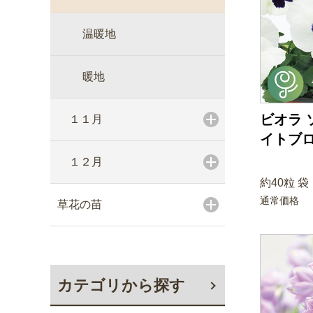
温暖地
暖地
ビオラ 
１１月
イトブ
１２月
約40粒 袋
通常価格
草花の苗
カテゴリから探す