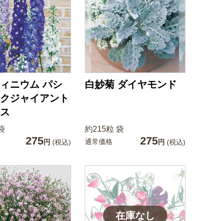
ィニウム パシ
白妙菊 ダイヤモンド
クジャイアント
ス
袋
約215粒 袋
275
275
通常価格
円
(税込)
円
(税込)