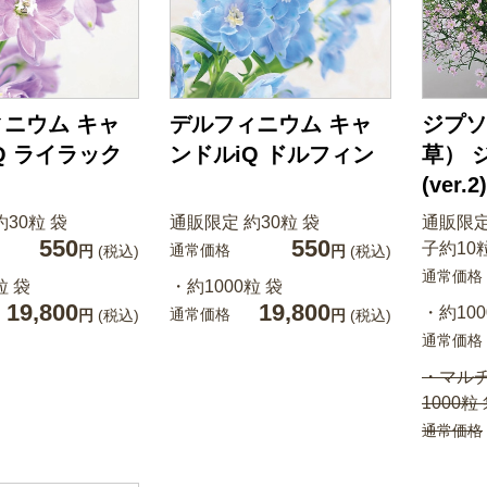
ニウム キャ
デルフィニウム キャ
ジプソ
Q ライラック
ンドルiQ ドルフィン
草） 
(ver.2)
30粒 袋
通販限定 約30粒 袋
通販限
550
550
子約10
通常価格
円
(税込)
円
(税込)
通常価格
粒 袋
・約1000粒 袋
19,800
19,800
・約100
通常価格
円
(税込)
円
(税込)
通常価格
・マル
1000粒
通常価格