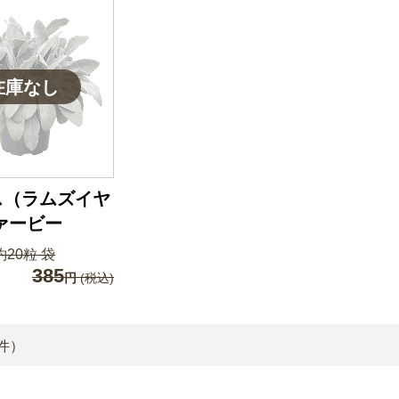
ス（ラムズイヤ
ァービー
20粒 袋
385
円
(税込)
件）