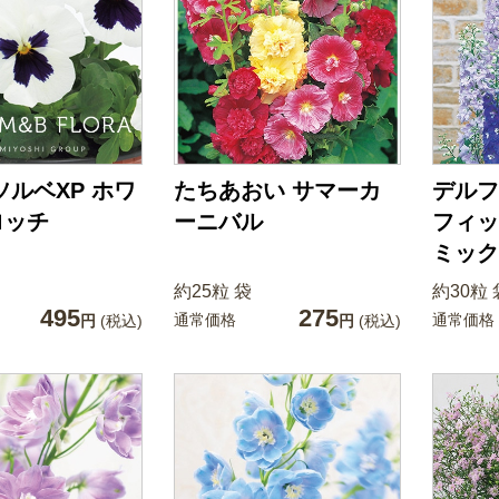
ソルベXP ホワ
たちあおい サマーカ
デルフ
ロッチ
ーニバル
フィッ
ミック
約25粒 袋
約30粒 
495
275
通常価格
通常価格
円
(税込)
円
(税込)