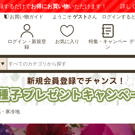
録するだけで
お得にお買い物
いただけます！
詳し
お買い物ガイド
ようこそ
ゲスト
さん ログインする
ログイン・新規登
お気に入り
特集・キャンペー
デ
録
ン
地・寒冷地