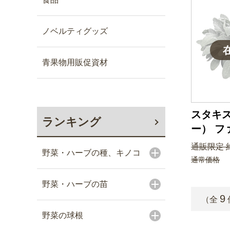
ノベルティグッズ
青果物用販促資材
スタキ
ランキング
ー） フ
通販限定 約
野菜・ハーブの種、キノコ
通常価格
野菜・ハーブの苗
9
（全
野菜の球根