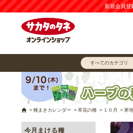
新規会員登
>
種まきカレンダー
>
草花の種
>
１０月
>
寒
今月まける種