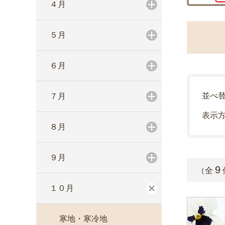
４月
５月
６月
並べ
７月
表示
８月
９月
9
（全
１０月
寒地・寒冷地