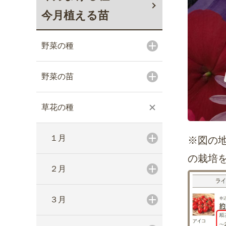
今月植える苗
野菜の種
野菜の苗
草花の種
１月
※図の
の栽培
２月
３月