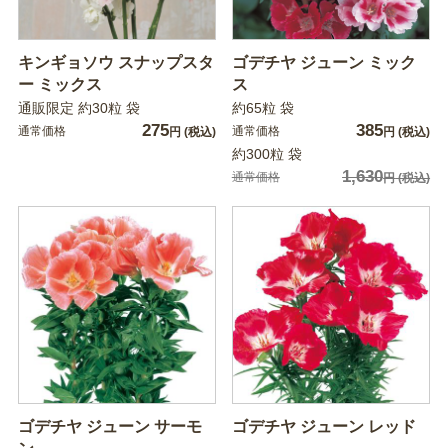
キンギョソウ スナップスタ
ゴデチヤ ジューン ミック
ー ミックス
ス
通販限定 約30粒 袋
約65粒 袋
275
385
通常価格
通常価格
円
(税込)
円
(税込)
約300粒 袋
1,630
通常価格
円
(税込)
ゴデチヤ ジューン サーモ
ゴデチヤ ジューン レッド