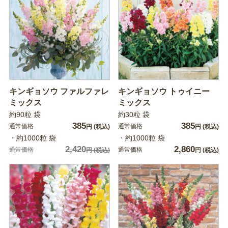
キンギョソウ ファルファレ
キンギョソウ トゥイニー
ミックス
ミックス
約90粒 袋
約30粒 袋
385
385
通常価格
通常価格
円
(税込)
円
(税込)
・約1000粒 袋
・約1000粒 袋
2,420
2,860
通常価格
通常価格
円
(税込)
円
(税込)