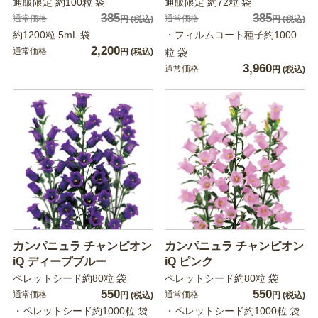
通販限定 約100粒 袋
通販限定 約72粒 袋
385
385
通常価格
通常価格
円
(税込)
円
(税込)
約1200粒 5mL 袋
・フィルムコート種子約1000
2,200
通常価格
円
(税込)
粒 袋
3,960
通常価格
円
(税込)
カンパニュラ チャンピオン
カンパニュラ チャンピオン
iQ ディープブルー
iQ ピンク
ペレットシード約80粒 袋
ペレットシード約80粒 袋
550
550
通常価格
通常価格
円
(税込)
円
(税込)
・ペレットシード約1000粒 袋
・ペレットシード約1000粒 袋