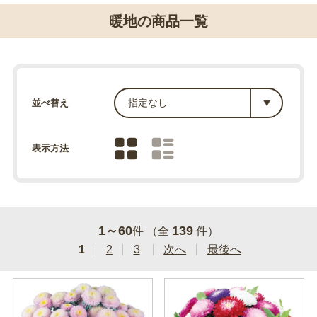
暖地の商品一覧
並べ替え
表示方法
1～60
139
件 （全
件）
1
2
3
次へ
最後へ