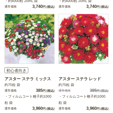
・約4000粒 20mL 袋
・約4000粒 20mL 袋
3,740
3,740
通常価格
通常価格
円
(税込)
円
(税込)
初心者向き
アスター ステラ ミックス
アスター ステラ レッド
約75粒 袋
約75粒 袋
385
385
通常価格
通常価格
円
(税込)
円
(税込)
・フィルムコート種子約1000
・フィルムコート種子約1000
粒 袋
粒 袋
3,960
3,960
通常価格
通常価格
円
(税込)
円
(税込)