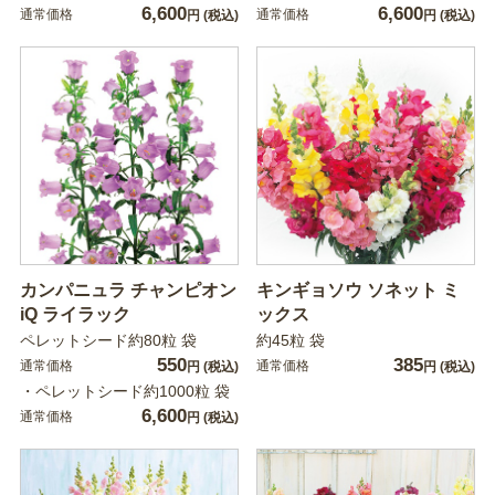
6,600
6,600
通常価格
通常価格
円
(税込)
円
(税込)
カンパニュラ チャンピオン
キンギョソウ ソネット ミ
iQ ライラック
ックス
ペレットシード約80粒 袋
約45粒 袋
550
385
通常価格
通常価格
円
(税込)
円
(税込)
・ペレットシード約1000粒 袋
6,600
通常価格
円
(税込)