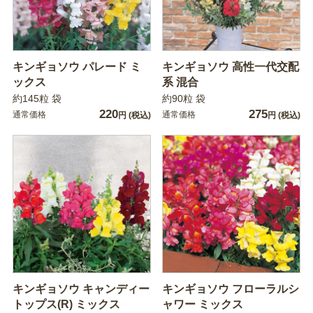
キンギョソウ パレード ミ
キンギョソウ 高性一代交配
ックス
系 混合
約145粒 袋
約90粒 袋
220
275
通常価格
通常価格
円
(税込)
円
(税込)
キンギョソウ キャンディー
キンギョソウ フローラルシ
トップス(R) ミックス
ャワー ミックス