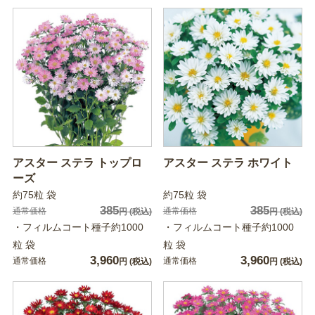
アスター ステラ トップロ
アスター ステラ ホワイト
ーズ
約75粒 袋
約75粒 袋
385
385
通常価格
通常価格
円
(税込)
円
(税込)
・フィルムコート種子約1000
・フィルムコート種子約1000
粒 袋
粒 袋
3,960
3,960
通常価格
通常価格
円
(税込)
円
(税込)