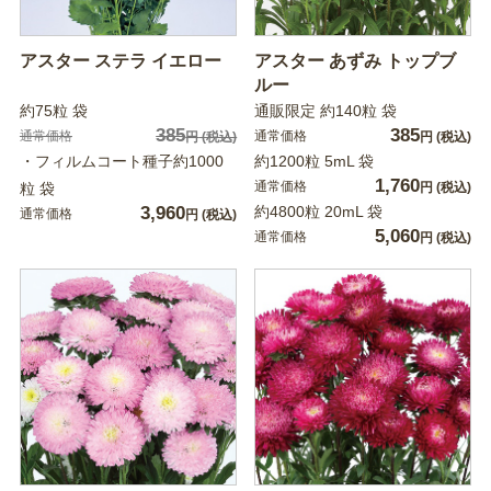
アスター ステラ イエロー
アスター あずみ トップブ
ルー
約75粒 袋
通販限定 約140粒 袋
385
385
通常価格
通常価格
円
(税込)
円
(税込)
・フィルムコート種子約1000
約1200粒 5mL 袋
1,760
通常価格
粒 袋
円
(税込)
3,960
約4800粒 20mL 袋
通常価格
円
(税込)
5,060
通常価格
円
(税込)