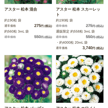
アスター 松本 混合
アスター 松本 スカーレッ
ト
約190粒 袋
約190粒 袋
275
275
通常価格
通常価格
円
(税込)
円
(税込)
約560粒 3mL 袋
通販限定 約558粒 3mL 袋
550
550
通常価格
通常価格
円
(税込)
円
(税込)
・約4000粒 20mL 袋
3,740
通常価格
円
(税込)