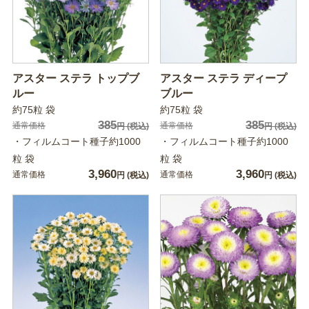
アスター ステラ トップブ
アスター ステラ ディープ
ルー
ブルー
約75粒 袋
約75粒 袋
385
385
通常価格
通常価格
円
(税込)
円
(税込)
・フィルムコート種子約1000
・フィルムコート種子約1000
粒 袋
粒 袋
3,960
3,960
通常価格
通常価格
円
(税込)
円
(税込)