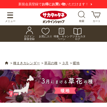
【注意喚起】
悪質な偽サイトにご注意ください
メニュー
検索
カート
ログイン
お気に入り
特集・キャン
デジタルカタ
新規登録
ペーン
ログ
>
種まきカレンダー
>
草花の種
>
３月
>
暖地