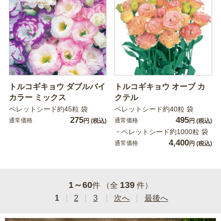
トルコギキョウ ダブルバイ
トルコギキョウ オーブ カ
カラー ミックス
クテル
ペレットシード約45粒 袋
ペレットシード約40粒 袋
275
495
通常価格
通常価格
円
(税込)
円
(税込)
・ペレットシード約1000粒 袋
4,400
通常価格
円
(税込)
1～60
139
件 （全
件）
1
2
3
次へ
最後へ