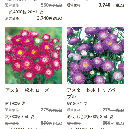
550
3,740
通常価格
通常価格
円
(税込)
円
(税込)
・約4000粒 20mL 袋
3,740
通常価格
円
(税込)
アスター 松本 ローズ
アスター 松本 トップパー
プル
約190粒 袋
約190粒 袋
275
275
通常価格
通常価格
円
(税込)
円
(税込)
約560粒 3mL 袋
通販限定 約558粒 3mL 袋
550
550
通常価格
通常価格
円
(税込)
円
(税込)