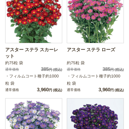
アスター ステラ スカーレ
アスター ステラ ローズ
ット
約75粒 袋
約75粒 袋
385
385
通常価格
通常価格
円
(税込)
円
(税込)
・フィルムコート種子約1000
・フィルムコート種子約1000
粒 袋
粒 袋
3,960
3,960
通常価格
通常価格
円
(税込)
円
(税込)