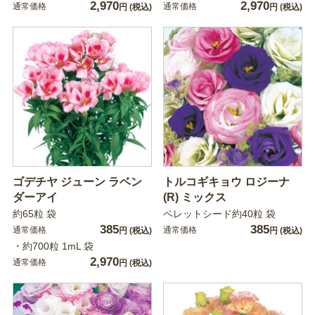
2,970
2,970
通常価格
通常価格
円
(税込)
円
(税込)
ゴデチヤ ジューン ラベン
トルコギキョウ ロジーナ
ダーアイ
(R) ミックス
約65粒 袋
ペレットシード約40粒 袋
385
385
通常価格
通常価格
円
(税込)
円
(税込)
・約700粒 1mL 袋
2,970
通常価格
円
(税込)