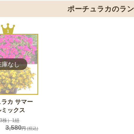
ポーチュラカのラ
1
ラカ サマー
ルミックス
×3株）1組
3,580
円
(税込)