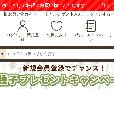
録するだけで
お得にお買い物
いただけます！
詳し
お買い物ガイド
ようこそ
ゲスト
さん ログインする
ログイン・新規登
お気に入り
特集・キャンペー
デ
録
ン