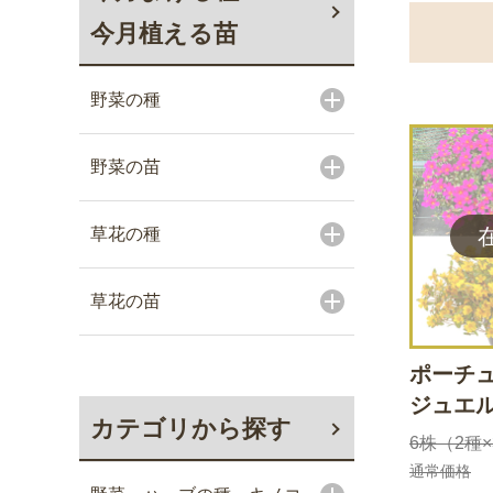
今月植える苗
野菜の種
野菜の苗
草花の種
草花の苗
ポーチュ
ジュエ
カテゴリから探す
6株（2種
通常価格