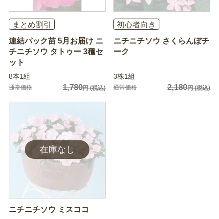
まとめ割引
初心者向き
連結パック苗 5月お届け ニ
ニチニチソウ さくらんぼチ
チニチソウ タトゥー 3種セ
ーク
ット
8本1組
3株1組
1,780
2,180
通常価格
通常価格
円
(税込)
円
(税込)
ニチニチソウ ミスココ