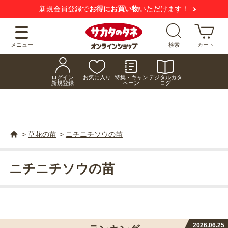
新規会員登録で
お得にお買い物
いただけます！
メニュー
検索
カート
ログイン
お気に入り
特集・キャン
デジタルカタ
新規登録
ペーン
ログ
>
草花の苗
>
ニチニチソウの苗
ニチニチソウの苗
2026.06.25