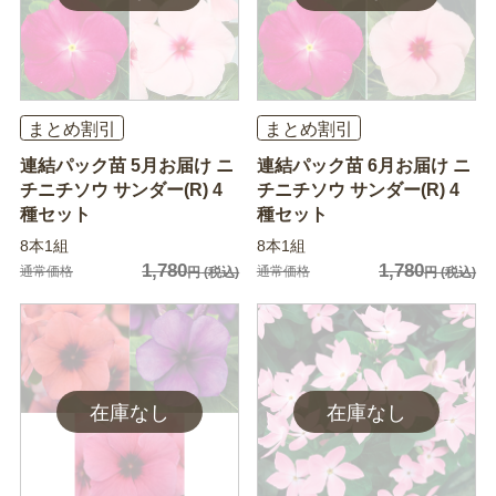
まとめ割引
まとめ割引
連結パック苗 5月お届け ニ
連結パック苗 6月お届け ニ
チニチソウ サンダー(R) 4
チニチソウ サンダー(R) 4
種セット
種セット
8本1組
8本1組
1,780
1,780
通常価格
通常価格
円
(税込)
円
(税込)