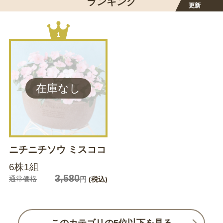
ランキング
更新
1
ニチニチソウ ミスココ
6株1組
3,580
通常価格
円
(税込)