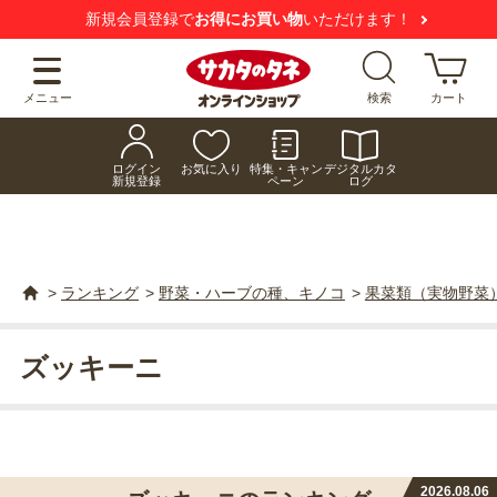
新規会員登録で
お得にお買い物
いただけます！
メニュー
検索
カート
ログイン
お気に入り
特集・キャン
デジタルカタ
新規登録
ペーン
ログ
>
ランキング
>
野菜・ハーブの種、キノコ
>
果菜類（実物野菜
ズッキーニ
2026.08.06