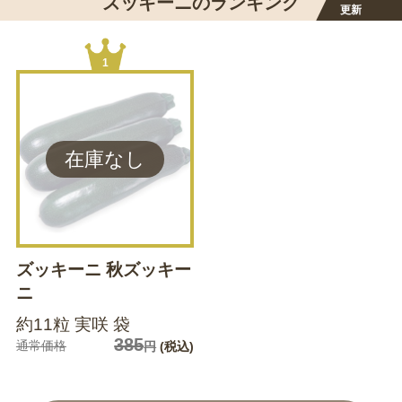
ズッキーニのランキング
更新
1
ズッキーニ 秋ズッキー
ニ
約11粒 実咲 袋
385
通常価格
円
(税込)