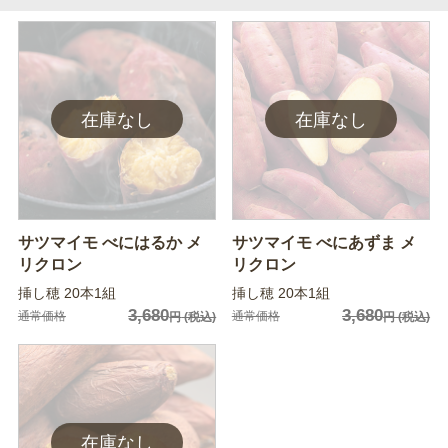
サツマイモ べにはるか メ
サツマイモ べにあずま メ
リクロン
リクロン
挿し穂 20本1組
挿し穂 20本1組
3,680
3,680
通常価格
通常価格
円
(税込)
円
(税込)