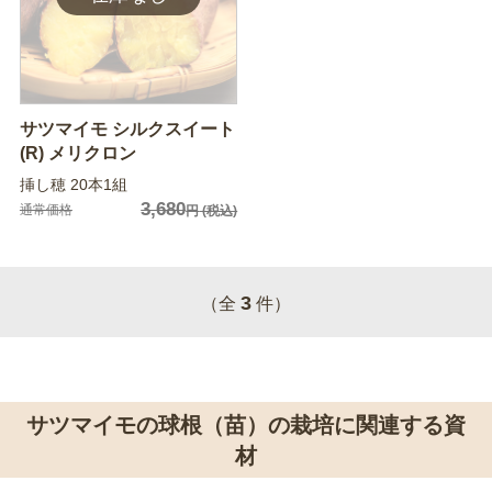
サツマイモ シルクスイート
(R) メリクロン
挿し穂 20本1組
3,680
通常価格
円
(税込)
3
（全
件）
サツマイモの球根（苗）の栽培に関連する資
材