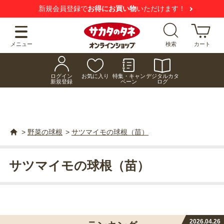
新規会員登録で
お得にお買い物
いただけます！
メニュー
検索
カート
ログイン
お気に入り
特集・キャン
デジタルカタ
新規登録
ペーン
ログ
>
野菜の球根
>
サツマイモの球根（苗）
サツマイモの球根（苗）
2026.04.26