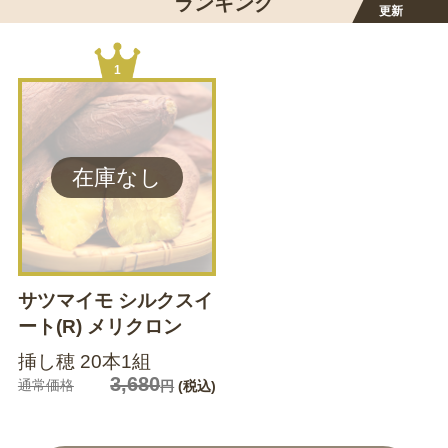
ランキング
更新
1
サツマイモ シルクスイ
ート(R) メリクロン
挿し穂 20本1組
3,680
通常価格
円
(税込)