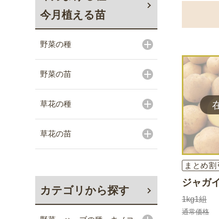
今月植える苗
野菜の種
野菜の苗
草花の種
草花の苗
まとめ割
ジャガイ
カテゴリから探す
1kg1組
通常価格