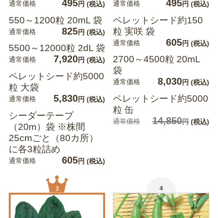
495
495
通常価格
通常価格
円
(税込)
円
(税込)
550～1200粒 20mL 袋
ペレットシード約150
825
粒 実咲 袋
通常価格
円
(税込)
605
通常価格
円
(税込)
5500～12000粒 2dL 袋
7,920
2700～4500粒 20mL
通常価格
円
(税込)
袋
ペレットシード約5000
8,030
通常価格
円
(税込)
粒 大袋
5,830
ペレットシード約5000
通常価格
円
(税込)
粒 缶
シーダーテープ
14,850
通常価格
円
(税込)
（20m）袋 ※株間
25cmごと（80カ所）
に各3粒詰め
605
通常価格
円
(税込)
4
3