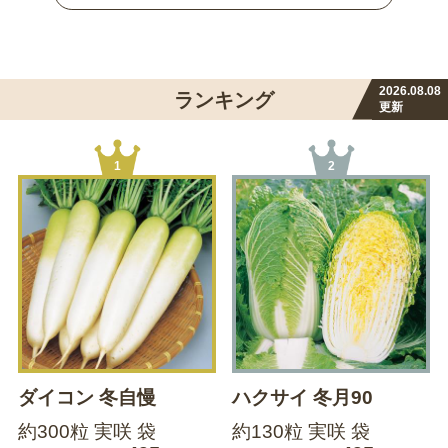
2026.08.08
ランキング
更新
1
2
ダイコン 冬自慢
ハクサイ 冬月90
約300粒 実咲 袋
約130粒 実咲 袋