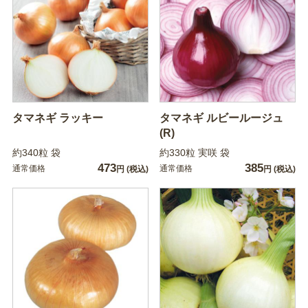
タマネギ ラッキー
タマネギ ルビールージュ
(R)
約340粒 袋
約330粒 実咲 袋
473
385
通常価格
通常価格
円
(税込)
円
(税込)