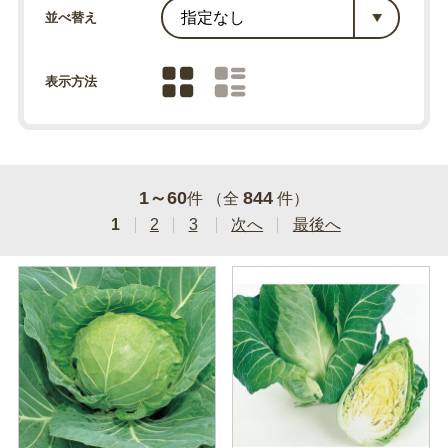
並べ替え
表示方法
1～60
844
件 （全
件）
1
2
3
次へ
最後へ