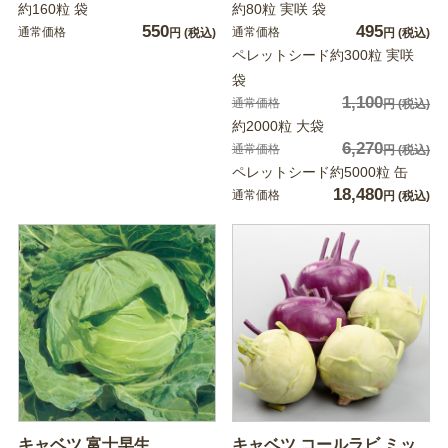
約160粒 袋
約80粒 実咲 袋
550
495
通常価格
通常価格
円
(税込)
円
(税込)
ペレットシード約300粒 実咲
袋
1,100
通常価格
円
(税込)
約2000粒 大袋
6,270
通常価格
円
(税込)
ペレットシード約5000粒 缶
18,480
通常価格
円
(税込)
キャベツ 富士早生
キャベツ コールラビ ミッ