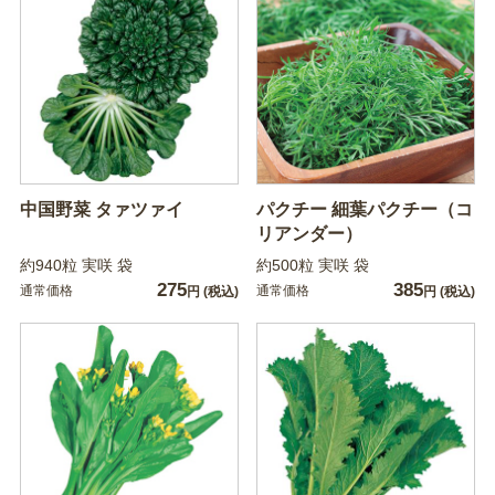
中国野菜 タァツァイ
パクチー 細葉パクチー（コ
リアンダー）
約940粒 実咲 袋
約500粒 実咲 袋
275
385
通常価格
通常価格
円
(税込)
円
(税込)