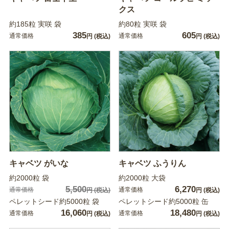
クス
約185粒 実咲 袋
約80粒 実咲 袋
385
605
通常価格
通常価格
円
(税込)
円
(税込)
キャベツ がいな
キャベツ ふうりん
約2000粒 袋
約2000粒 大袋
5,500
6,270
通常価格
通常価格
円
(税込)
円
(税込)
ペレットシード約5000粒 袋
ペレットシード約5000粒 缶
16,060
18,480
通常価格
通常価格
円
(税込)
円
(税込)