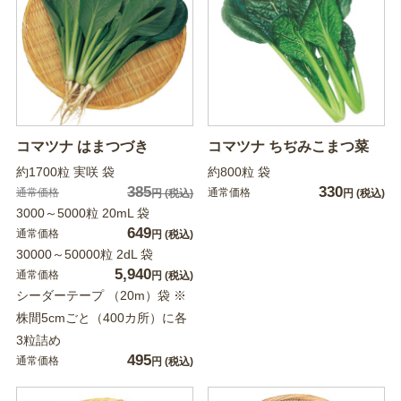
コマツナ はまつづき
コマツナ ちぢみこまつ菜
約1700粒 実咲 袋
約800粒 袋
385
330
通常価格
通常価格
円
(税込)
円
(税込)
3000～5000粒 20mL 袋
649
通常価格
円
(税込)
30000～50000粒 2dL 袋
5,940
通常価格
円
(税込)
シーダーテープ （20m）袋 ※
株間5cmごと（400カ所）に各
3粒詰め
495
通常価格
円
(税込)