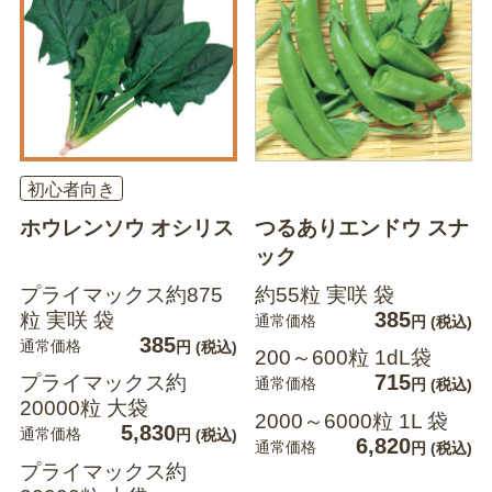
初心者向き
ホウレンソウ オシリス
つるありエンドウ スナ
ック
プライマックス約875
約55粒 実咲 袋
385
粒 実咲 袋
通常価格
円
(税込)
385
通常価格
円
(税込)
200～600粒 1dL袋
715
プライマックス約
通常価格
円
(税込)
20000粒 大袋
2000～6000粒 1L 袋
5,830
通常価格
円
(税込)
6,820
通常価格
円
(税込)
プライマックス約