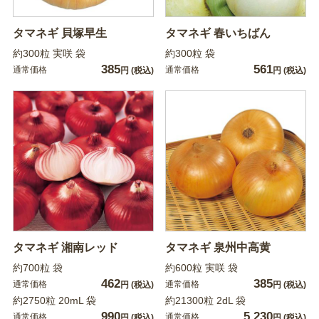
タマネギ 貝塚早生
タマネギ 春いちばん
約300粒 実咲 袋
約300粒 袋
385
561
通常価格
通常価格
円
(税込)
円
(税込)
タマネギ 湘南レッド
タマネギ 泉州中高黄
約700粒 袋
約600粒 実咲 袋
462
385
通常価格
通常価格
円
(税込)
円
(税込)
約2750粒 20mL 袋
約21300粒 2dL 袋
990
5,230
通常価格
通常価格
円
(税込)
円
(税込)