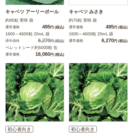
キャベツ アーリーボール
キャベツ みさき
約85粒 実咲 袋
約75粒 実咲 袋
495
495
通常価格
通常価格
円
(税込)
円
(税込)
1600～4600粒 20mL 袋
1600～4600粒 20mL 袋
6,270
6,270
通常価格
通常価格
円
(税込)
円
(税込)
ペレットシード約5000粒 缶
16,060
通常価格
円
(税込)
初心者向き
初心者向き