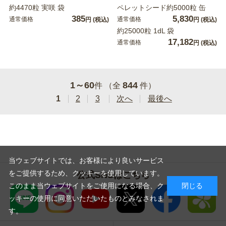
約4470粒 実咲 袋
ペレットシード約5000粒 缶
385
5,830
通常価格
通常価格
円
(税込)
円
(税込)
約25000粒 1dL 袋
17,182
通常価格
円
(税込)
1～60
844
件 （全
件）
1
2
3
次へ
最後へ
当ウェブサイトでは、お客様により良いサービス
をご提供するため、クッキーを使用しています。
公式SNSはこちら
このまま当ウェブサイトをご使用になる場合、ク
閉じる
ッキーの使用に同意いただいたものとみなされま
す。