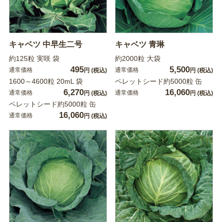
キャベツ 中早生二号
キャベツ 青琳
約125粒 実咲 袋
約2000粒 大袋
495
5,500
通常価格
通常価格
円
(税込)
円
(税込)
1600～4600粒 20mL 袋
ペレットシード約5000粒 缶
6,270
16,060
通常価格
通常価格
円
(税込)
円
(税込)
ペレットシード約5000粒 缶
16,060
通常価格
円
(税込)