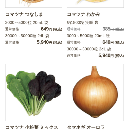
コマツナ つなしま
コマツナ わかみ
3000～5000粒 20mL 袋
約1800粒 実咲 袋
649
385
通常価格
通常価格
円
(税込)
円
(税込)
30000～50000粒 2dL 袋
3000～5000粒 20mL 袋
5,940
649
通常価格
通常価格
円
(税込)
円
(税込)
30000～50000粒 2dL 袋
5,940
通常価格
円
(税込)
コマツナ 小松菜 ミックス
タマネギ オーロラ