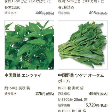
株間15cmごと（120カ所）に
株間15cmごと（100カ所）に
各3粒詰め
各3粒詰め
440
495
通常価格
通常価格
円
(税込)
円
(税込)
中国野菜 エンツァイ
中国野菜 ツケナ オータム
ポエム
約150粒 実咲 袋
約260粒 実咲 袋
275
495
通常価格
通常価格
円
(税込)
円
(税込)
約3800粒 20mL 袋
5,720
通常価格
円
(税込)
約19000粒 1dL 袋