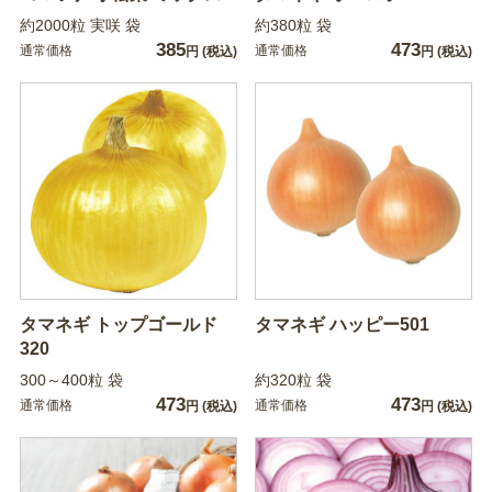
約2000粒 実咲 袋
約380粒 袋
385
473
通常価格
通常価格
円
(税込)
円
(税込)
タマネギ トップゴールド
タマネギ ハッピー501
320
300～400粒 袋
約320粒 袋
473
473
通常価格
通常価格
円
(税込)
円
(税込)