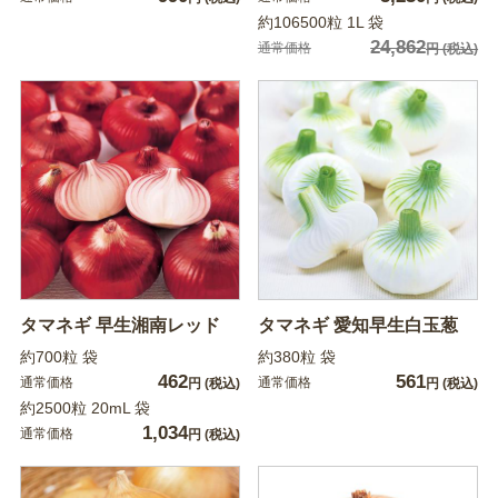
約106500粒 1L 袋
24,862
通常価格
円
(税込)
タマネギ 早生湘南レッド
タマネギ 愛知早生白玉葱
約700粒 袋
約380粒 袋
462
561
通常価格
通常価格
円
(税込)
円
(税込)
約2500粒 20mL 袋
1,034
通常価格
円
(税込)