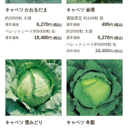
キャベツ かおるだま
キャベツ 金瑛
約2000粒 大袋
通販限定 約140粒 袋
6,270
495
通常価格
通常価格
円
(税込)
円
(税込)
ペレットシード約5000粒 缶
約2000粒 大袋
18,480
6,270
通常価格
通常価格
円
(税込)
円
(税込)
ペレットシード約5000粒 缶
18,480
通常価格
円
(税込)
キャベツ 雪みどり
キャベツ 冬藍