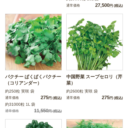
27,500
通常価格
円
(税込)
パクチー ぱくぱくパクチー
中国野菜 スープセロリ（芹
（コリアンダー）
菜）
約250粒 実咲 袋
約2600粒 実咲 袋
275
275
通常価格
通常価格
円
(税込)
円
(税込)
約31000粒 1L 袋
11,550
通常価格
円
(税込)