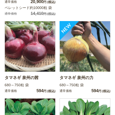
20,900
通常価格
円
(税込)
ペレットシード約10000粒 袋
14,410
通常価格
円
(税込)
タマネギ 泉州の茜
タマネギ 泉州の力
680～750粒 袋
680～750粒 袋
594
594
通常価格
通常価格
円
(税込)
円
(税込)