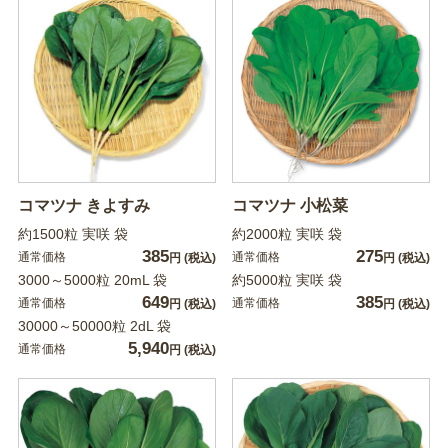
コマツナ きよすみ
コマツナ 小松菜
約1500粒 実咲 袋
約2000粒 実咲 袋
385
275
通常価格
通常価格
円
(税込)
円
(税込)
3000～5000粒 20mL 袋
約5000粒 実咲 袋
649
385
通常価格
通常価格
円
(税込)
円
(税込)
30000～50000粒 2dL 袋
5,940
通常価格
円
(税込)