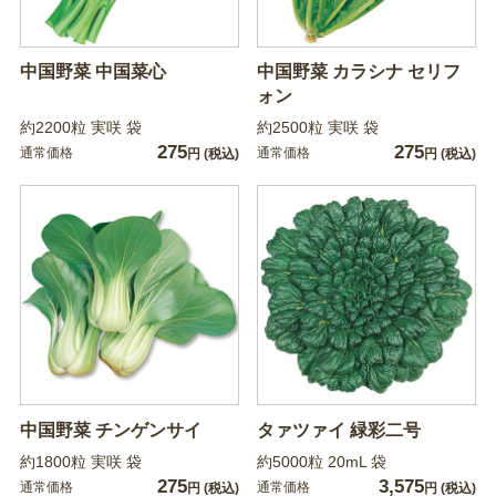
中国野菜 中国菜心
中国野菜 カラシナ セリフ
ォン
約2200粒 実咲 袋
約2500粒 実咲 袋
275
275
通常価格
通常価格
円
(税込)
円
(税込)
中国野菜 チンゲンサイ
タァツァイ 緑彩二号
約1800粒 実咲 袋
約5000粒 20mL 袋
275
3,575
通常価格
通常価格
円
(税込)
円
(税込)