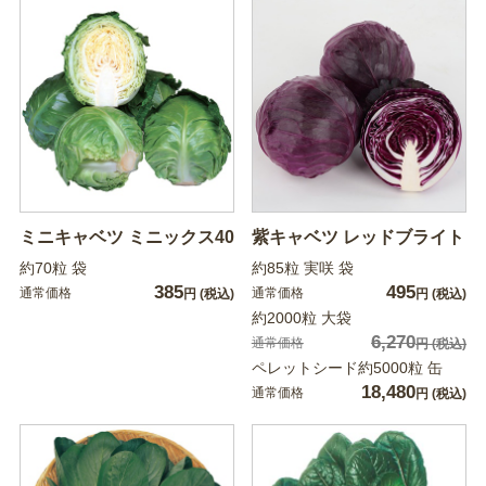
ミニキャベツ ミニックス40
紫キャベツ レッドブライト
約70粒 袋
約85粒 実咲 袋
385
495
通常価格
通常価格
円
(税込)
円
(税込)
約2000粒 大袋
6,270
通常価格
円
(税込)
ペレットシード約5000粒 缶
18,480
通常価格
円
(税込)