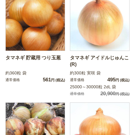
タマネギ 貯蔵用 つり玉葱
タマネギ アイドルじゅんこ
(R)
約360粒 袋
約300粒 実咲 袋
561
495
通常価格
通常価格
円
(税込)
円
(税込)
25000～30000粒 2dL 袋
20,900
通常価格
円
(税込)