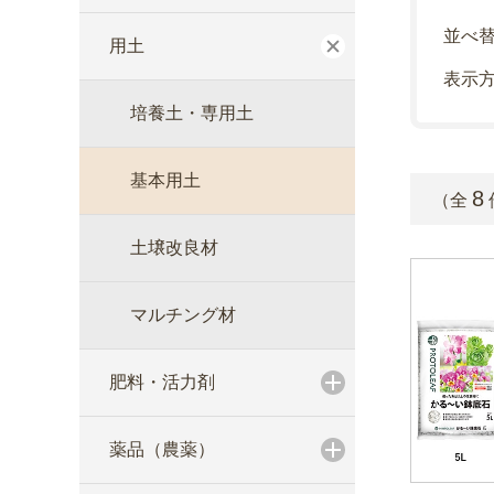
並べ
用土
表示
培養土・専用土
基本用土
8
（全
土壌改良材
マルチング材
肥料・活力剤
薬品（農薬）