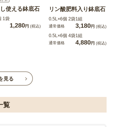
し使える鉢底石
リン酸肥料入り鉢底石
個 1袋
0.5L×6個 2袋1組
1,280
3,180
通常価格
円
(税込)
円
(税込)
0.5L×6個 4袋1組
4,880
通常価格
円
(税込)
を見る
一覧