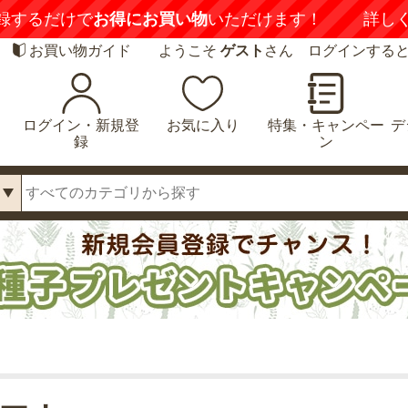
録するだけで
お得にお買い物
いただけます！
詳し
お買い物ガイド
ようこそ
ゲスト
さん ログインする
ログイン・新規登
お気に入り
特集・キャンペー
デ
録
ン