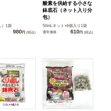
酸素を供給する小さな
鉢底石（ネット入り分
包）
L）1袋
50mLネット×6個入り1袋
980
610
通常価格
円
(税込)
円
(税込)