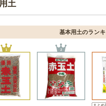
用土
基本用土のランキ
1
2
まとめ