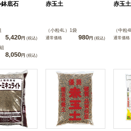
い鉢底石
赤玉土
赤玉土
組
（小粒4L）1袋
（中粒4
5,420
980
通常価格
通常価格
円
(税込)
円
(税込)
1組
8,050
円
(税込)