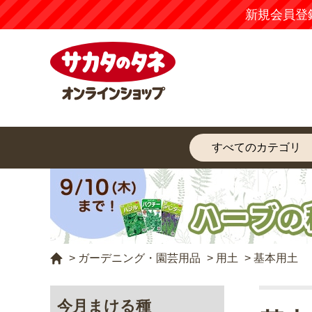
新規会員登
>
ガーデニング・園芸用品
>
用土
>
基本用土
今月まける種