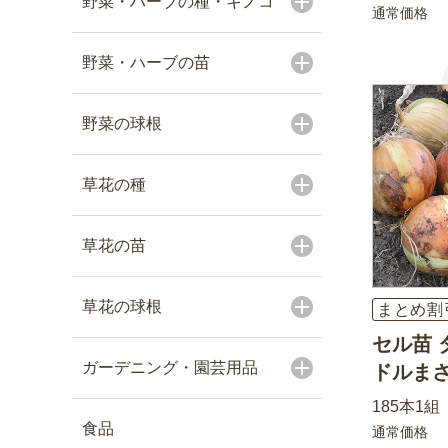
野菜・ハーブの種・キノコ
通常価格
野菜・ハーブの苗
野菜の球根
草花の種
草花の苗
草花の球根
まとめ割
セル苗 
ガーデニング・園芸用品
ドルま
185本1組
食品
通常価格