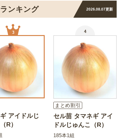
のランキング
2026.08.07
更新
4
3
まとめ割引
ギ アイドルじ
セル苗 タマネギ アイ
（R）
ドルじゅんこ（R）
組
185本1組