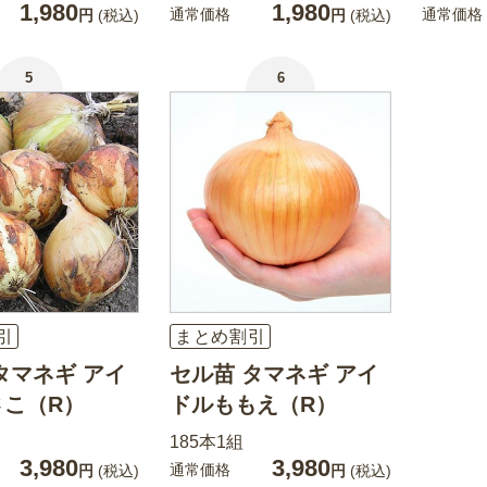
1,980
1,980
通常価格
通常価格
円
(税込)
円
(税込)
5
6
引
まとめ割引
タマネギ アイ
セル苗 タマネギ アイ
さこ（R）
ドルももえ（R）
185本1組
3,980
3,980
通常価格
円
(税込)
円
(税込)