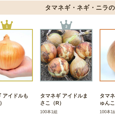
タマネギ・ネギ・ニラ
1
2
 アイドルも
タマネギ アイドルま
タマネ
）
さこ（R）
ゅんこ
100本1組
100本1