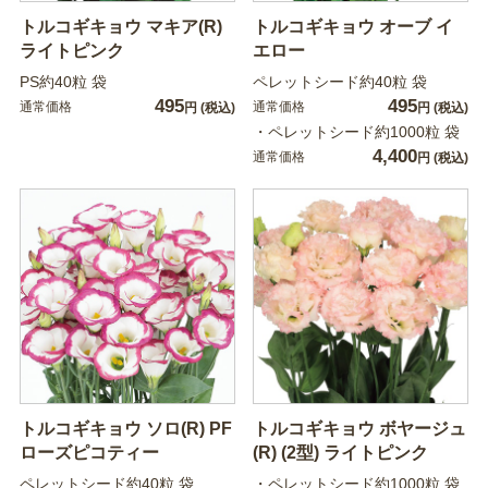
トルコギキョウ マキア(R)
トルコギキョウ オーブ イ
ライトピンク
エロー
PS約40粒 袋
ペレットシード約40粒 袋
495
495
通常価格
通常価格
円
(税込)
円
(税込)
・ペレットシード約1000粒 袋
4,400
通常価格
円
(税込)
トルコギキョウ ソロ(R) PF
トルコギキョウ ボヤージュ
ローズピコティー
(R) (2型) ライトピンク
ペレットシード約40粒 袋
・ペレットシード約1000粒 袋