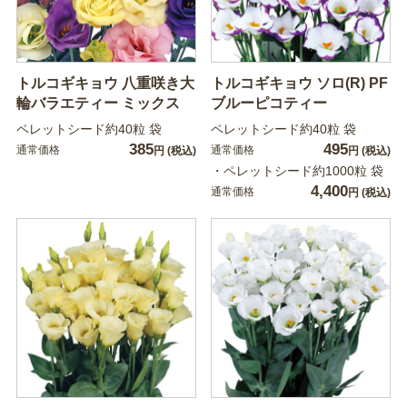
トルコギキョウ 八重咲き大
トルコギキョウ ソロ(R) PF
輪バラエティー ミックス
ブルーピコティー
ペレットシード約40粒 袋
ペレットシード約40粒 袋
385
495
通常価格
通常価格
円
(税込)
円
(税込)
・ペレットシード約1000粒 袋
4,400
通常価格
円
(税込)