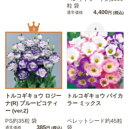
粒 袋
4,400
通常価格
円
(税込)
4
3
トルコギキョウ ロジー
トルコギキョウ バイカ
ナ(R) ブルーピコティ
ラー ミックス
ー (ver.2)
PS約35粒 袋
ペレットシード約45粒
385
袋
通常価格
円
(税込)