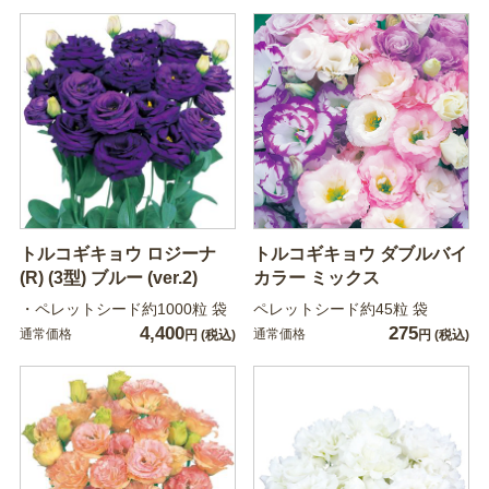
トルコギキョウ ロジーナ
トルコギキョウ ダブルバイ
(R) (3型) ブルー (ver.2)
カラー ミックス
・ペレットシード約1000粒 袋
ペレットシード約45粒 袋
4,400
275
通常価格
通常価格
円
(税込)
円
(税込)