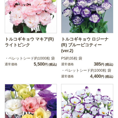
トルコギキョウ マキア(R)
トルコギキョウ ロジーナ
ライトピンク
(R) ブルーピコティー
(ver.2)
・ペレットシード約1000粒 袋
PS約35粒 袋
5,500
385
通常価格
通常価格
円
(税込)
円
(税込)
・ペレットシード約1000粒 袋
4,400
通常価格
円
(税込)