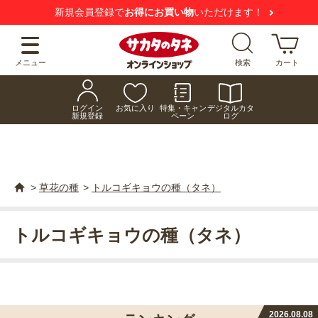
【注意喚起】
悪質な偽サイトにご注意ください
メニュー
検索
カート
ログイン
お気に入り
特集・キャン
デジタルカタ
新規登録
ペーン
ログ
>
草花の種
>
トルコギキョウの種（タネ）
トルコギキョウの種（タネ）
2026.08.08