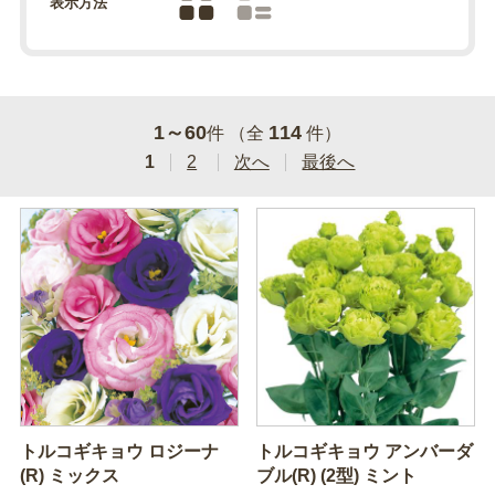
表示方法
1～60
114
件 （全
件）
1
2
次へ
最後へ
トルコギキョウ ロジーナ
トルコギキョウ アンバーダ
(R) ミックス
ブル(R) (2型) ミント