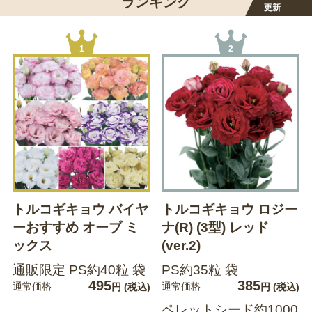
ランキング
更新
1
2
トルコギキョウ バイヤ
トルコギキョウ ロジー
ーおすすめ オーブ ミ
ナ(R) (3型) レッド
ックス
(ver.2)
通販限定 PS約40粒 袋
PS約35粒 袋
495
385
通常価格
通常価格
円
(税込)
円
(税込)
ペレットシード約1000