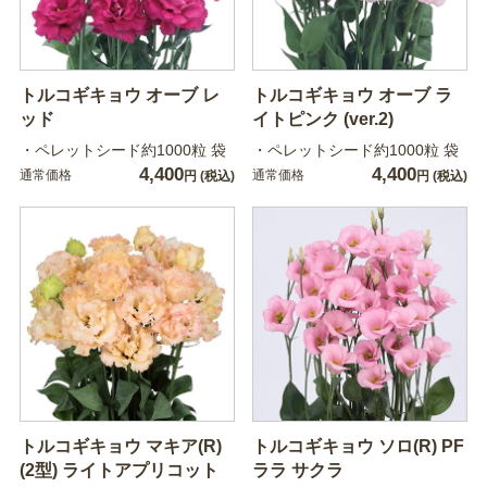
トルコギキョウ オーブ レ
トルコギキョウ オーブ ラ
ッド
イトピンク (ver.2)
・ペレットシード約1000粒 袋
・ペレットシード約1000粒 袋
4,400
4,400
通常価格
通常価格
円
(税込)
円
(税込)
トルコギキョウ マキア(R)
トルコギキョウ ソロ(R) PF
(2型) ライトアプリコット
ララ サクラ