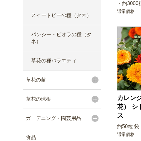
・約3000粒
通常価格
スイートピーの種（タネ）
パンジー・ビオラの種（タ
ネ）
草花の種バラエティ
草花の苗
カレン
草花の球根
花） シ
ス
ガーデニング・園芸用品
約50粒 袋
通常価格
食品