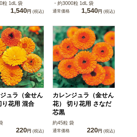
0粒 1dL 袋
・約3000粒 1dL 袋
1,540
1,540
通常価格
円
(税込)
円
(税込)
ジュラ（金せん
カレンジュラ（金せん
切り花用 混合
花） 切り花用 さなだ
芯黒
袋
約45粒 袋
220
220
通常価格
円
(税込)
円
(税込)