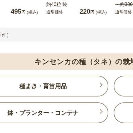
約40粒 袋
・約300
495
220
通常価格
通常価格
円
(税込)
円
(税込)
5
件）
キンセンカの種（タネ）の栽
種まき・育苗用品
鉢・プランター・コンテナ