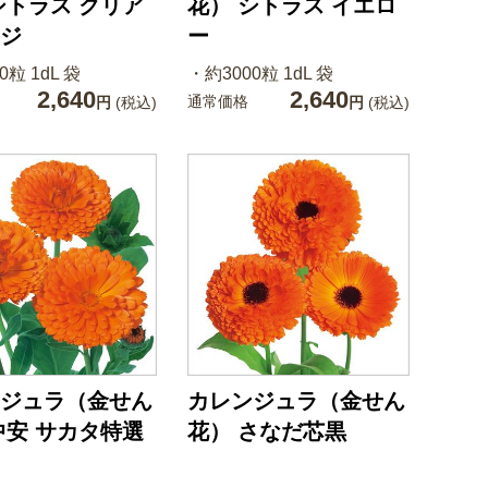
シトラス クリア
花） シトラス イエロ
ジ
ー
0粒 1dL 袋
・約3000粒 1dL 袋
2,640
2,640
通常価格
円
(税込)
円
(税込)
ジュラ（金せん
カレンジュラ（金せん
中安 サカタ特選
花） さなだ芯黒