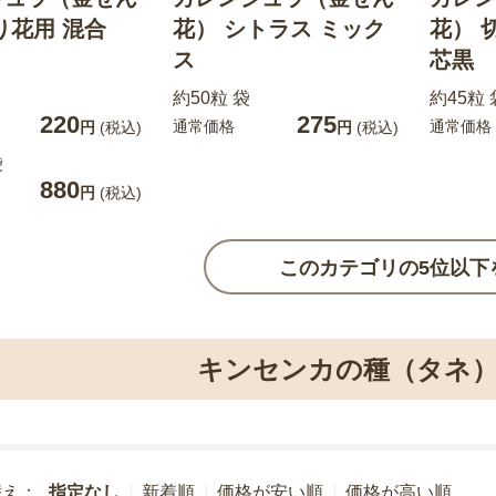
り花用 混合
花） シトラス ミック
花） 
ス
芯黒
約50粒 袋
約45粒 
220
275
通常価格
通常価格
円
(税込)
円
(税込)
袋
880
円
(税込)
このカテゴリの5位以下
キンセンカの種（タネ）
替え：
指定なし
新着順
価格が安い順
価格が高い順