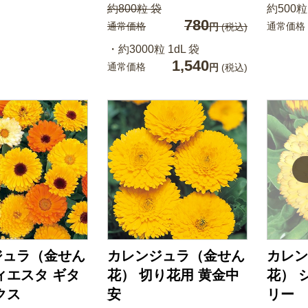
約800粒 袋
約500粒
780
通常価格
通常価格
円
(税込)
・約3000粒 1dL 袋
1,540
通常価格
円
(税込)
ジュラ（金せん
カレンジュラ（金せん
カレン
ィエスタ ギタ
花） 切り花用 黄金中
花） 
クス
安
リー