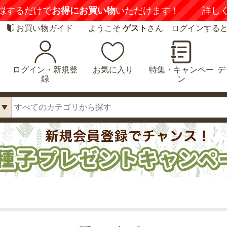
喚起】
悪質な偽サイトにご注意ください
詳しくは
お買い物ガイド
ようこそ
ゲスト
さん ログインする
ログイン・新規登
お気に入り
特集・キャンペー
デ
録
ン