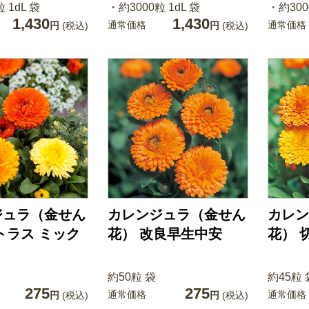
 1dL 袋
・約3000粒 1dL 袋
・約300
1,430
1,430
通常価格
通常価格
円
(税込)
円
(税込)
ジュラ（金せん
カレンジュラ（金せん
カレン
トラス ミック
花） 改良早生中安
花） 
約50粒 袋
約45粒 
275
275
通常価格
通常価格
円
(税込)
円
(税込)