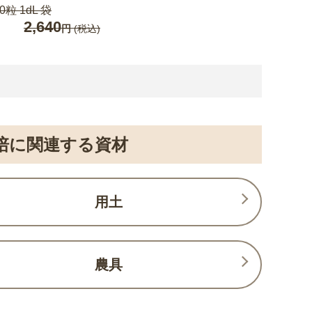
0粒 1dL 袋
2,640
円
(税込)
培に関連する資材
用土
農具