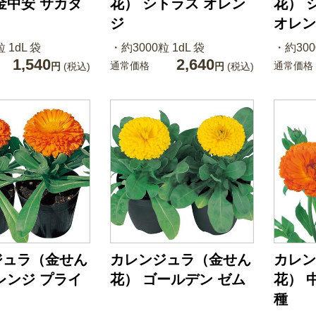
金中安 サカタ
花） シトラス オレン
花） 
ジ
オレン
 1dL 袋
・約3000粒 1dL 袋
・約300
1,540
2,640
通常価格
通常価格
円
(税込)
円
(税込)
ジュラ（金せん
カレンジュラ（金せん
カレン
レンジ プライ
花） ゴールデン ゼム
花） 
種