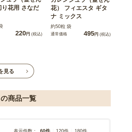
切り花用 さなだ
花） フィエスタ ギタ
ナ ミックス
袋
約50粒 袋
220
495
通常価格
円
(税込)
円
(税込)
を見る
の商品一覧
表示件数：
60件
120件
180件