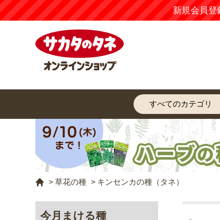
【注意
>
草花の種
>
キンセンカの種（タネ）
今月まける種