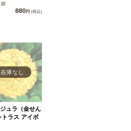
 袋
880
円
(税込)
ジュラ（金せん
シトラス アイボ