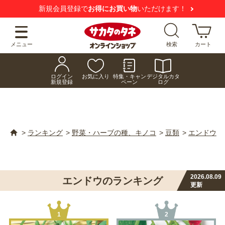
新規会員登録で
お得にお買い物
いただけます！
メニュー
検索
カート
ログイン
お気に入り
特集・キャン
デジタルカタ
新規登録
ペーン
ログ
>
ランキング
>
野菜・ハーブの種、キノコ
>
豆類
>
エンドウ
2026.08.09
エンドウのランキング
更新
1
2