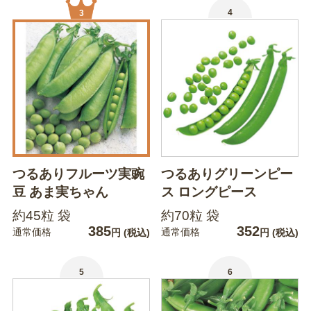
4
3
つるありフルーツ実豌
つるありグリーンピー
豆 あま実ちゃん
ス ロングピース
約45粒 袋
約70粒 袋
385
352
通常価格
通常価格
円
(税込)
円
(税込)
5
6