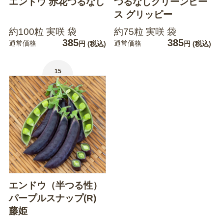
エンドウ 赤花つるなし
つるなしグリーンピー
ス グリッピー
約100粒 実咲 袋
約75粒 実咲 袋
385
385
通常価格
通常価格
円
(税込)
円
(税込)
15
エンドウ（半つる性）
パープルスナップ(R)
藤姫