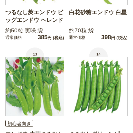
つるなし莢エンドウ ビ
白花砂糖エンドウ 白星
ッグエンドウ ヘレンド
約50粒 実咲 袋
約70粒 袋
385
398
通常価格
通常価格
円
(税込)
円
(税込)
13
14
初心者向き