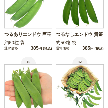
つるありエンドウ 巨笹
つるなしエンドウ 貴笹
約60粒 袋
約50粒 袋
385
385
通常価格
通常価格
円
(税込)
円
(税込)
11
12