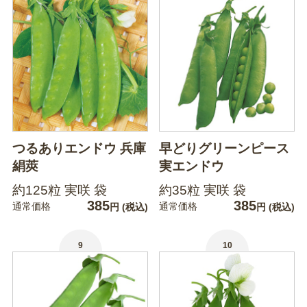
つるありエンドウ 兵庫
早どりグリーンピース
絹莢
実エンドウ
約125粒 実咲 袋
約35粒 実咲 袋
385
385
通常価格
通常価格
円
(税込)
円
(税込)
9
10