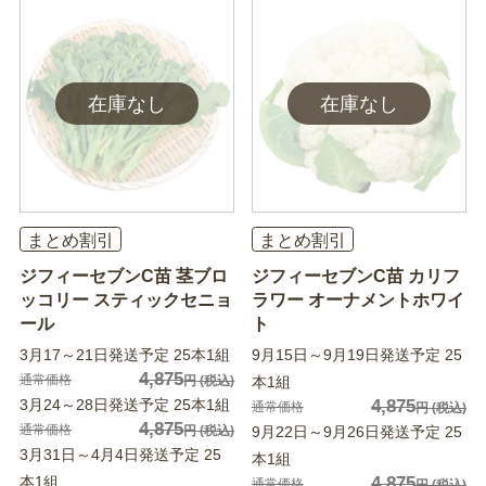
まとめ割引
まとめ割引
ジフィーセブンC苗 茎ブロ
ジフィーセブンC苗 カリフ
ッコリー スティックセニョ
ラワー オーナメントホワイ
ール
ト
3月17～21日発送予定 25本1組
9月15日～9月19日発送予定 25
4,875
通常価格
円
(税込)
本1組
3月24～28日発送予定 25本1組
4,875
通常価格
円
(税込)
4,875
通常価格
円
(税込)
9月22日～9月26日発送予定 25
3月31日～4月4日発送予定 25
本1組
本1組
4,875
通常価格
円
(税込)