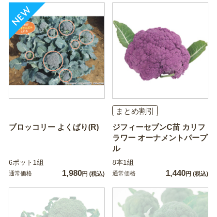
まとめ割引
ブロッコリー よくばり(R)
ジフィーセブンC苗 カリフ
ラワー オーナメントパープ
ル
6ポット1組
8本1組
1,980
1,440
通常価格
通常価格
円
(税込)
円
(税込)