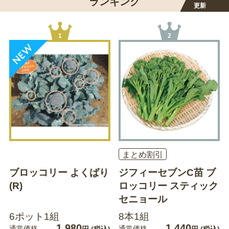
ランキング
更新
1
2
まとめ割引
ブロッコリー よくばり
ジフィーセブンC苗 ブ
(R)
ロッコリー スティック
セニョール
6ポット1組
8本1組
1,980
1,440
通常価格
通常価格