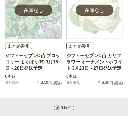
まとめ割引
まとめ割引
ジフィーセブンC苗 ブロッ
ジフィーセブンC苗 カリフ
コリー よくばり(R) 3月16
ラワー オーナメントホワイ
日～20日発送予定
ト 3月23日～27日発送予定
8本1組
8本1組
1,440
1,440
通常価格
通常価格
円
(税込)
円
(税込)
16
（全
件）