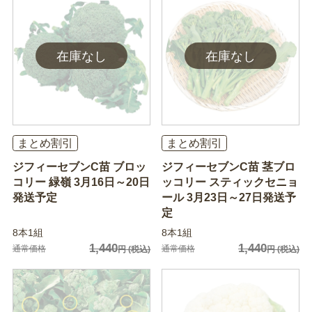
まとめ割引
まとめ割引
ジフィーセブンC苗 ブロッ
ジフィーセブンC苗 茎ブロ
コリー 緑嶺 3月16日～20日
ッコリー スティックセニョ
発送予定
ール 3月23日～27日発送予
定
8本1組
8本1組
1,440
1,440
通常価格
通常価格
円
(税込)
円
(税込)