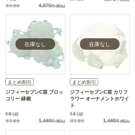
4,875
通常価格
円
(税込)
まとめ割引
まとめ割引
ジフィーセブンC苗 ブロッ
ジフィーセブンC苗 カリフ
コリー 緑嶺
ラワー オーナメントホワイ
ト
8本1組
8本1組
1,440
1,440
通常価格
通常価格
円
(税込)
円
(税込)