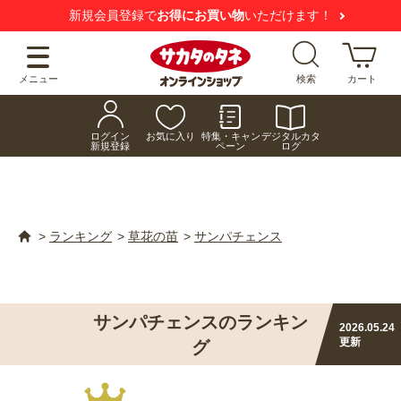
新規会員登録で
お得にお買い物
いただけます！
メニュー
検索
カート
ログイン
お気に入り
特集・キャン
デジタルカタ
新規登録
ペーン
ログ
>
ランキング
>
草花の苗
>
サンパチェンス
サンパチェンスのランキン
2026.05.24
更新
グ