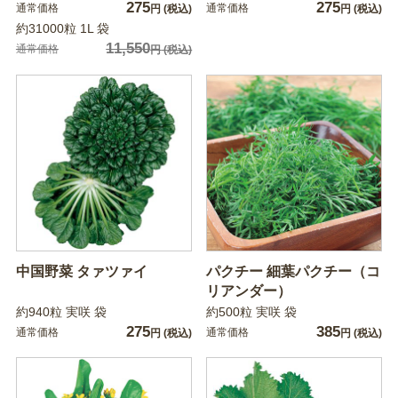
275
275
通常価格
通常価格
円
(税込)
円
(税込)
約31000粒 1L 袋
11,550
通常価格
円
(税込)
中国野菜 タァツァイ
パクチー 細葉パクチー（コ
リアンダー）
約940粒 実咲 袋
約500粒 実咲 袋
275
385
通常価格
通常価格
円
(税込)
円
(税込)