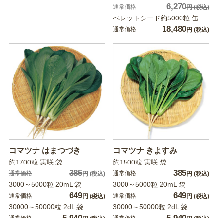
6,270
通常価格
円
(税込)
ペレットシード約5000粒 缶
18,480
通常価格
円
(税込)
コマツナ はまつづき
コマツナ きよすみ
約1700粒 実咲 袋
約1500粒 実咲 袋
385
385
通常価格
通常価格
円
(税込)
円
(税込)
3000～5000粒 20mL 袋
3000～5000粒 20mL 袋
649
649
通常価格
通常価格
円
(税込)
円
(税込)
30000～50000粒 2dL 袋
30000～50000粒 2dL 袋
5,940
5,940