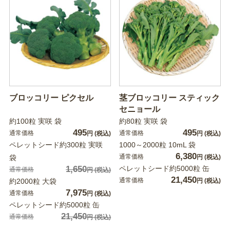
ブロッコリー ピクセル
茎ブロッコリー スティック
セニョール
約100粒 実咲 袋
約80粒 実咲 袋
495
495
通常価格
通常価格
円
(税込)
円
(税込)
ペレットシード約300粒 実咲
1000～2000粒 10mL 袋
6,380
通常価格
袋
円
(税込)
1,650
ペレットシード約5000粒 缶
通常価格
円
(税込)
21,450
通常価格
約2000粒 大袋
円
(税込)
7,975
通常価格
円
(税込)
ペレットシード約5000粒 缶
21,450
通常価格
円
(税込)