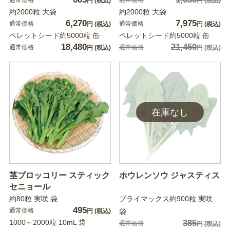
円
(税込)
円
(税込)
約2000粒 大袋
約2000粒 大袋
6,270
7,975
通常価格
通常価格
円
(税込)
円
(税込)
ペレットシード約5000粒 缶
ペレットシード約5000粒 缶
18,480
21,450
通常価格
通常価格
円
(税込)
円
(税込)
茎ブロッコリー スティック
ホウレンソウ ジャスティス
セニョール
約80粒 実咲 袋
プライマックス約900粒 実咲
495
通常価格
円
(税込)
袋
1000～2000粒 10mL 袋
385
通常価格
円
(税込)