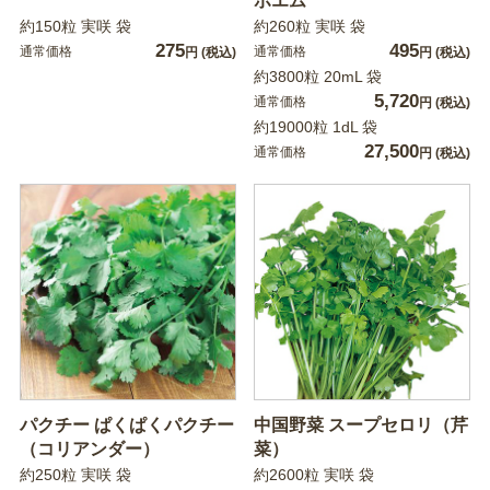
ポエム
約150粒 実咲 袋
約260粒 実咲 袋
275
495
通常価格
通常価格
円
(税込)
円
(税込)
約3800粒 20mL 袋
5,720
通常価格
円
(税込)
約19000粒 1dL 袋
27,500
通常価格
円
(税込)
パクチー ぱくぱくパクチー
中国野菜 スープセロリ（芹
（コリアンダー）
菜）
約250粒 実咲 袋
約2600粒 実咲 袋