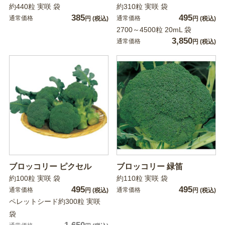
約440粒 実咲 袋
約310粒 実咲 袋
385
495
通常価格
通常価格
円
(税込)
円
(税込)
2700～4500粒 20mL 袋
3,850
通常価格
円
(税込)
ブロッコリー ピクセル
ブロッコリー 緑笛
約100粒 実咲 袋
約110粒 実咲 袋
495
495
通常価格
通常価格
円
(税込)
円
(税込)
ペレットシード約300粒 実咲
袋