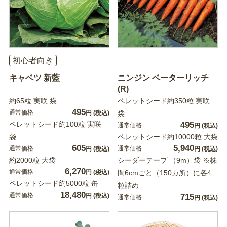
初心者向き
キャベツ 新藍
ニンジン ベーターリッチ
(R)
約65粒 実咲 袋
ペレットシード約350粒 実咲
495
通常価格
円
(税込)
袋
ペレットシード約100粒 実咲
495
通常価格
円
(税込)
袋
ペレットシード約10000粒 大袋
605
5,940
通常価格
通常価格
円
(税込)
円
(税込)
約2000粒 大袋
シーダーテープ （9m）袋 ※株
6,270
通常価格
円
(税込)
間6cmごと（150カ所）に各4
ペレットシード約5000粒 缶
粒詰め
18,480
通常価格
円
(税込)
715
通常価格
円
(税込)