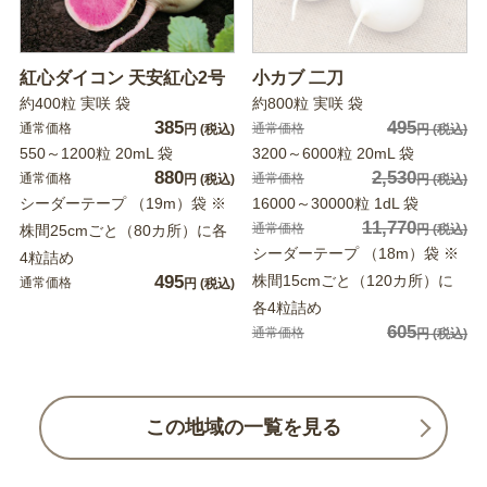
紅心ダイコン 天安紅心2号
小カブ 二刀
約400粒 実咲 袋
約800粒 実咲 袋
385
495
通常価格
通常価格
円
(税込)
円
(税込)
550～1200粒 20mL 袋
3200～6000粒 20mL 袋
880
2,530
通常価格
通常価格
円
(税込)
円
(税込)
シーダーテープ （19m）袋 ※
16000～30000粒 1dL 袋
11,770
通常価格
株間25cmごと（80カ所）に各
円
(税込)
シーダーテープ （18m）袋 ※
4粒詰め
495
株間15cmごと（120カ所）に
通常価格
円
(税込)
各4粒詰め
605
通常価格
円
(税込)
この地域の一覧を見る