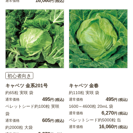
16,060
通常価格
円
(税込)
初心者向き
キャベツ 金系201号
キャベツ 金春
約65粒 実咲 袋
約110粒 実咲 袋
495
495
通常価格
通常価格
円
(税込)
円
(税込)
ペレットシード約100粒 実咲
1600～4600粒 20mL 袋
6,270
通常価格
袋
円
(税込)
605
ペレットシード約5000粒 缶
通常価格
円
(税込)
16,060
通常価格
約2000粒 大袋
円
(税込)