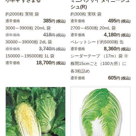
小ネギ すさまる
ミニハクサイ タイニーシュ
シュ(R)
約2000粒 実咲 袋
約300粒 実咲 袋
385
495
通常価格
通常価格
円
(税込)
円
(税込)
3000～3900粒 20mL 袋
2700～4500粒 20mL 袋
418
4,180
通常価格
通常価格
円
(税込)
円
(税込)
30000～39000粒 2dL 袋
ペレットシード約5000粒 缶
3,740
8,360
通常価格
通常価格
円
(税込)
円
(税込)
150000～195000粒 1L 袋
シーダーテープ （17m）袋 ※
18,700
通常価格
円
(税込)
株間15cmごと（100カ所）に
各3粒詰め
605
通常価格
円
(税込)