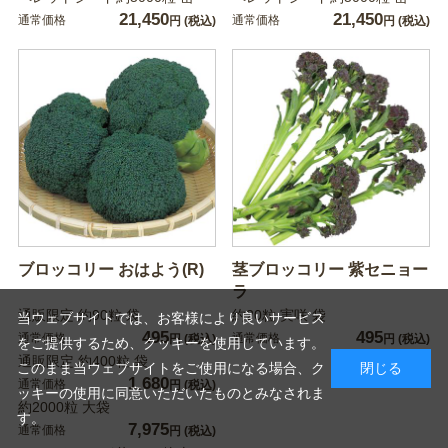
21,450
21,450
通常価格
通常価格
円
(税込)
円
(税込)
ブロッコリー おはよう(R)
茎ブロッコリー 紫セニョー
ラ
通販限定 約90粒 袋
約20粒 実咲 袋
当ウェブサイトでは、お客様により良いサービス
495
495
通常価格
通常価格
円
(税込)
円
(税込)
をご提供するため、クッキーを使用しています。
通販限定 約400粒 袋
このまま当ウェブサイトをご使用になる場合、ク
閉じる
1,680
通常価格
円
(税込)
ッキーの使用に同意いただいたものとみなされま
約2000粒 大袋
す。
7,975
通常価格
円
(税込)