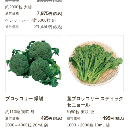
1,650
通常価格
円
(税込)
約2000粒 大袋
7,975
通常価格
円
(税込)
ペレットシード約5000粒 缶
21,450
通常価格
円
(税込)
ブロッコリー 緑嶺
茎ブロッコリー スティック
セニョール
約110粒 実咲 袋
約80粒 実咲 袋
495
495
通常価格
通常価格
円
(税込)
円
(税込)
2000～4000粒 20mL 袋
1000～2000粒 10mL 袋