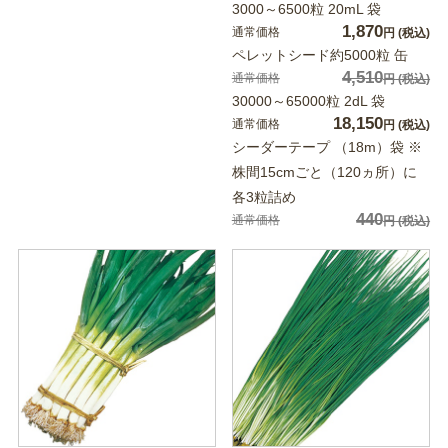
3000～6500粒 20mL 袋
1,870
通常価格
円
(税込)
ペレットシード約5000粒 缶
4,510
通常価格
円
(税込)
30000～65000粒 2dL 袋
18,150
通常価格
円
(税込)
シーダーテープ （18m）袋 ※
株間15cmごと（120ヵ所）に
各3粒詰め
440
通常価格
円
(税込)