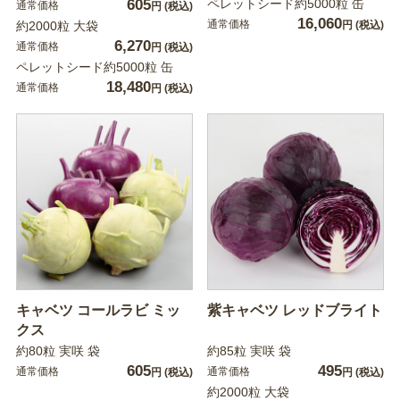
605
ペレットシード約5000粒 缶
通常価格
円
(税込)
16,060
通常価格
約2000粒 大袋
円
(税込)
6,270
通常価格
円
(税込)
ペレットシード約5000粒 缶
18,480
通常価格
円
(税込)
キャベツ コールラビ ミッ
紫キャベツ レッドブライト
クス
約80粒 実咲 袋
約85粒 実咲 袋
605
495
通常価格
通常価格
円
(税込)
円
(税込)
約2000粒 大袋