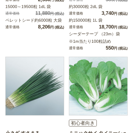
15000～19500粒 1dL 袋
約30000粒 2dL 袋
11,880
3,740
通常価格
通常価格
円
(税込)
円
(税込)
ペレットシード約6000粒 大袋
約150000粒 1L 袋
8,206
18,700
通常価格
通常価格
円
(税込)
円
(税込)
シーダーテープ （23m）袋
※1m当たり100粒詰め
550
通常価格
円
(税込)
初心者向き