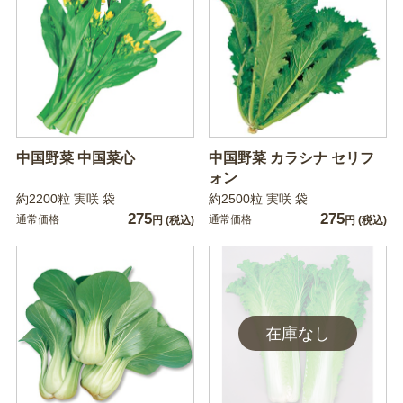
中国野菜 中国菜心
中国野菜 カラシナ セリフ
ォン
約2200粒 実咲 袋
約2500粒 実咲 袋
275
275
通常価格
通常価格
円
(税込)
円
(税込)