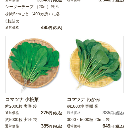
通常価格
通常価格
円
(税込)
円
(税込)
シーダーテープ （20m）袋 ※
株間5cmごと（400カ所）に各
3粒詰め
495
通常価格
円
(税込)
コマツナ 小松菜
コマツナ わかみ
約2000粒 実咲 袋
約1800粒 実咲 袋
275
385
通常価格
通常価格
円
(税込)
円
(税込)
約5000粒 実咲 袋
3000～5000粒 20mL 袋
385
649
通常価格
通常価格
円
(税込)
円
(税込)