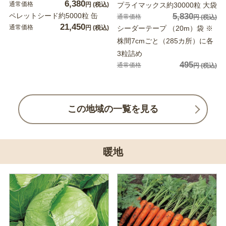
6,380
通常価格
円
(税込)
プライマックス約30000粒 大袋
ペレットシード約5000粒 缶
5,830
通常価格
円
(税込)
21,450
通常価格
円
(税込)
シーダーテープ （20m）袋 ※
株間7cmごと（285カ所）に各
3粒詰め
495
通常価格
円
(税込)
この地域の一覧を見る
暖地