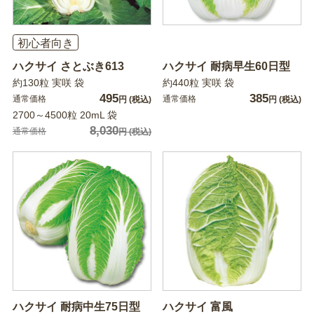
初心者向き
ハクサイ さとぶき613
ハクサイ 耐病早生60日型
約130粒 実咲 袋
約440粒 実咲 袋
495
385
通常価格
通常価格
円
(税込)
円
(税込)
2700～4500粒 20mL 袋
8,030
通常価格
円
(税込)
ハクサイ 耐病中生75日型
ハクサイ 富風