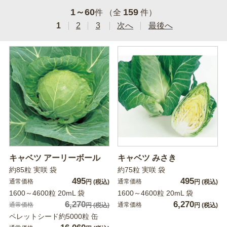
1～60
159
件 （全
件）
1
2
3
次へ
最後へ
キャベツ アーリーボール
キャベツ みさき
約85粒 実咲 袋
約75粒 実咲 袋
495
495
通常価格
通常価格
円
(税込)
円
(税込)
1600～4600粒 20mL 袋
1600～4600粒 20mL 袋
6,270
6,270
通常価格
通常価格
円
(税込)
円
(税込)
ペレットシード約5000粒 缶