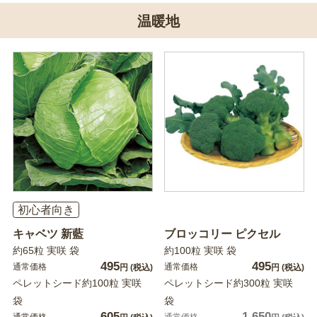
温暖地
初心者向き
キャベツ 新藍
ブロッコリー ピクセル
約65粒 実咲 袋
約100粒 実咲 袋
495
495
通常価格
通常価格
円
(税込)
円
(税込)
ペレットシード約100粒 実咲
ペレットシード約300粒 実咲
袋
袋
605
1,650
通常価格
通常価格