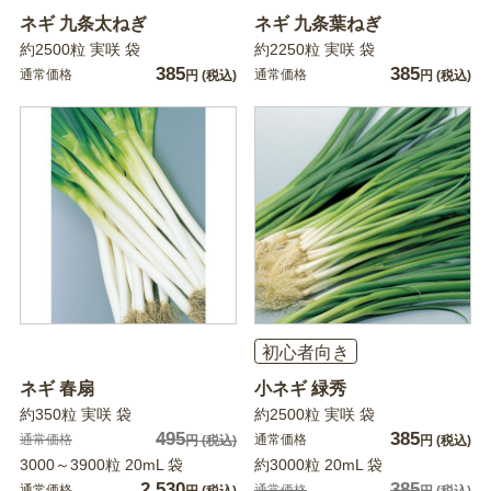
ネギ 九条太ねぎ
ネギ 九条葉ねぎ
約2500粒 実咲 袋
約2250粒 実咲 袋
385
385
通常価格
通常価格
円
(税込)
円
(税込)
初心者向き
ネギ 春扇
小ネギ 緑秀
約350粒 実咲 袋
約2500粒 実咲 袋
495
385
通常価格
通常価格
円
(税込)
円
(税込)
3000～3900粒 20mL 袋
約3000粒 20mL 袋
2,530
385
通常価格
通常価格
円
(税込)
円
(税込)