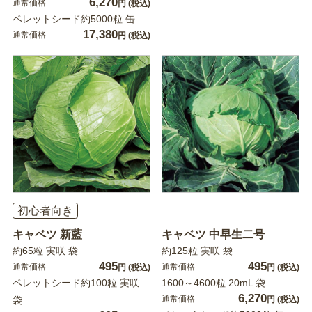
6,270
通常価格
円
(税込)
ペレットシード約5000粒 缶
17,380
通常価格
円
(税込)
初心者向き
キャベツ 新藍
キャベツ 中早生二号
約65粒 実咲 袋
約125粒 実咲 袋
495
495
通常価格
通常価格
円
(税込)
円
(税込)
ペレットシード約100粒 実咲
1600～4600粒 20mL 袋
6,270
通常価格
袋
円
(税込)