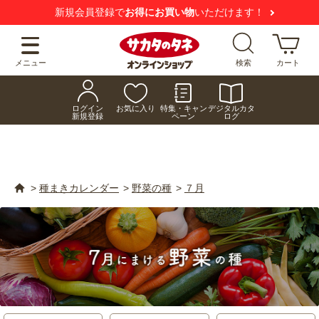
【注意喚起】
悪質な偽サイトにご注意ください
メニュー
検索
カート
ログイン
お気に入り
特集・キャン
デジタルカタ
新規登録
ペーン
ログ
>
種まきカレンダー
>
野菜の種
>
７月