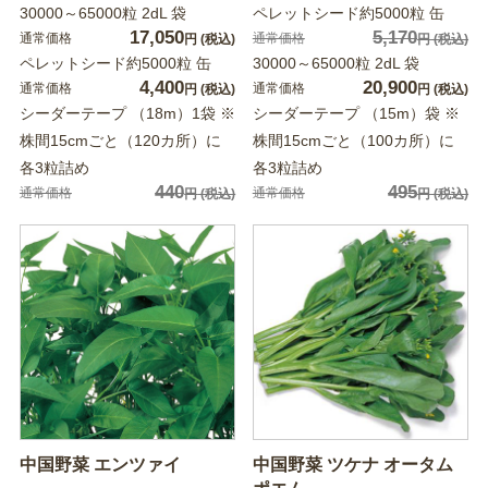
30000～65000粒 2dL 袋
ペレットシード約5000粒 缶
17,050
5,170
通常価格
通常価格
円
(税込)
円
(税込)
ペレットシード約5000粒 缶
30000～65000粒 2dL 袋
4,400
20,900
通常価格
通常価格
円
(税込)
円
(税込)
シーダーテープ （18m）1袋 ※
シーダーテープ （15m）袋 ※
株間15cmごと（120カ所）に
株間15cmごと（100カ所）に
各3粒詰め
各3粒詰め
440
495
通常価格
通常価格
円
(税込)
円
(税込)
中国野菜 エンツァイ
中国野菜 ツケナ オータム