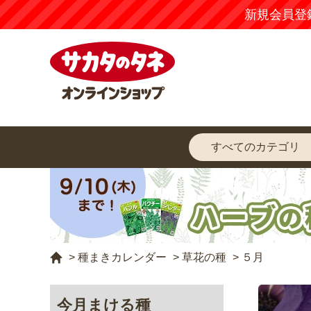
【注意
>
種まきカレンダー
>
草花の種
>
５月
今月まける種