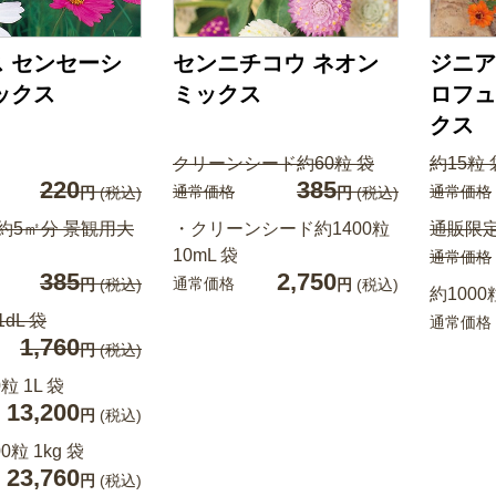
 センセーシ
センニチコウ ネオン
ジニア
ックス
ミックス
ロフュ
クス
クリーンシード約60粒 袋
約15粒 
220
385
通常価格
通常価格
円
(税込)
円
(税込)
 約5㎡分 景観用大
・クリーンシード約1400粒
通販限定
10mL 袋
通常価格
385
2,750
通常価格
円
(税込)
円
(税込)
約1000
1dL 袋
通常価格
1,760
円
(税込)
粒 1L 袋
13,200
円
(税込)
0粒 1kg 袋
23,760
円
(税込)