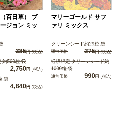
（百日草） プ
マリーゴールド サフ
ージョン ミッ
ァリ ミックス
袋
クリーンシード約29粒 袋
385
275
通常価格
円
(税込)
円
(税込)
 約500粒 袋
通販限定 クリーンシード約
2,750
1000粒 袋
円
(税込)
990
通常価格
円
(税込)
粒 袋
4,840
円
(税込)