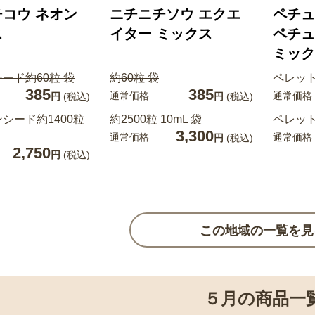
コウ ネオン
ニチニチソウ エクエ
ペチュ
ス
イター ミックス
ペチュ
ミック
ード約60粒 袋
約60粒 袋
ペレット
385
385
通常価格
通常価格
円
(税込)
円
(税込)
シード約1400粒
約2500粒 10mL 袋
ペレット
3,300
通常価格
通常価格
円
(税込)
2,750
円
(税込)
この地域の一覧を見
５月の商品一