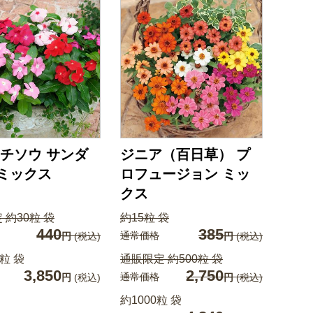
チソウ サンダ
ジニア（百日草） プ
 ミックス
ロフュージョン ミッ
クス
 約30粒 袋
約15粒 袋
440
385
通常価格
円
(税込)
円
(税込)
粒 袋
通販限定 約500粒 袋
3,850
2,750
通常価格
円
(税込)
円
(税込)
約1000粒 袋