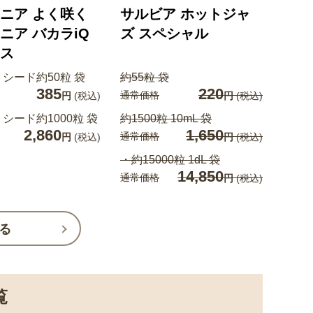
ニア よく咲く
サルビア ホットジャ
ニア バカラiQ
ズ スペシャル
ス
シード約50粒 袋
約55粒 袋
385
220
通常価格
円
(税込)
円
(税込)
シード約1000粒 袋
約1500粒 10mL 袋
2,860
1,650
通常価格
円
(税込)
円
(税込)
・約15000粒 1dL 袋
14,850
通常価格
円
(税込)
る
覧