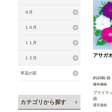
９月
１０月
１１月
アサガオ
１２月
草花の苗
約10粒 袋
通常価格
プライマッ
袋
カテゴリから探す
通常価格