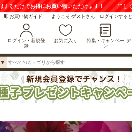
喚起】
悪質な偽サイトにご注意ください
詳しくは
お買い物ガイド
ようこそ
ゲスト
さん ログインする
ログイン・新規登
お気に入り
特集・キャンペー
デ
録
ン