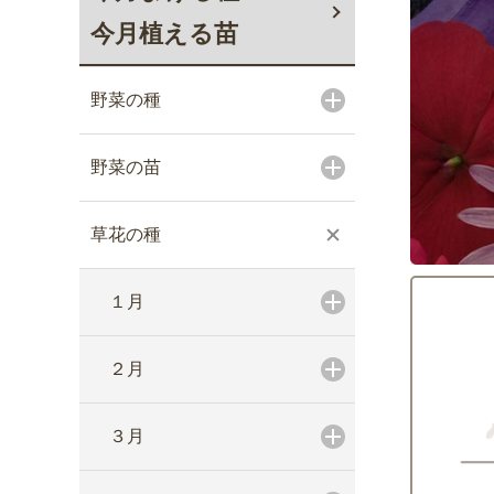
今月植える苗
野菜の種
野菜の苗
草花の種
１月
２月
３月