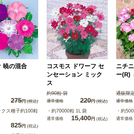
 暁の混合
コスモス ドワーフ セ
ニチニ
ンセーション ミック
ー(R)
ス
約90粒 袋
通販限定
275
220
通常価格
通常価格
円
(税込)
円
(税込)
クス種子約100粒
・約70000粒 1L 袋
・約500
15,400
通常価格
通常価格
円
(税込)
825
円
(税込)