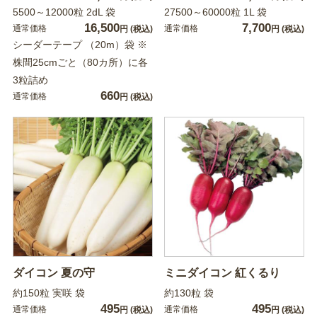
5500～12000粒 2dL 袋
27500～60000粒 1L 袋
16,500
7,700
通常価格
通常価格
円
(税込)
円
(税込)
シーダーテープ （20m）袋 ※
株間25cmごと（80カ所）に各
3粒詰め
660
通常価格
円
(税込)
ダイコン 夏の守
ミニダイコン 紅くるり
約150粒 実咲 袋
約130粒 袋
495
495
通常価格
通常価格
円
(税込)
円
(税込)