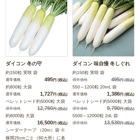
ダイコン 冬の守
ダイコン 味自慢 冬しぐれ
約150粒 実咲 袋
約150粒 実咲 袋
495
495
通常価格
通常価格
円
(税込)
円
(税込)
約800粒 大袋
550～1200粒 20mL 袋
1,727
1,386
通常価格
通常価格
円
(税込)
円
(税込)
ペレットシード約5000粒 大袋
ペレットシード約5000粒 大袋
12,760
9,790
通常価格
通常価格
円
(税込)
円
(税込)
約8000粒 大袋
5500～12000粒 2dL 袋
16,500
13,530
通常価格
通常価格
円
(税込)
円
(税込)
シーダーテープ （20m）袋 ※
株間25cmごと（80カ所）に各