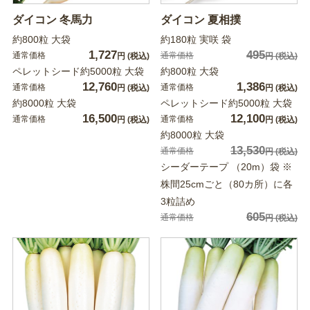
ダイコン 冬馬力
ダイコン 夏相撲
約800粒 大袋
約180粒 実咲 袋
1,727
495
通常価格
通常価格
円
(税込)
円
(税込)
ペレットシード約5000粒 大袋
約800粒 大袋
12,760
1,386
通常価格
通常価格
円
(税込)
円
(税込)
約8000粒 大袋
ペレットシード約5000粒 大袋
16,500
12,100
通常価格
通常価格
円
(税込)
円
(税込)
約8000粒 大袋
13,530
通常価格
円
(税込)
シーダーテープ （20m）袋 ※
株間25cmごと（80カ所）に各
3粒詰め
605
通常価格
円
(税込)