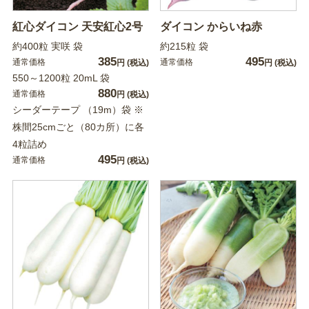
紅心ダイコン 天安紅心2号
ダイコン からいね赤
約400粒 実咲 袋
約215粒 袋
385
495
通常価格
通常価格
円
(税込)
円
(税込)
550～1200粒 20mL 袋
880
通常価格
円
(税込)
シーダーテープ （19m）袋 ※
株間25cmごと（80カ所）に各
4粒詰め
495
通常価格
円
(税込)