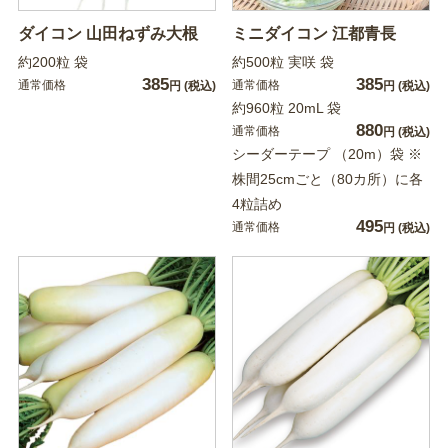
ダイコン 山田ねずみ大根
ミニダイコン 江都青長
約200粒 袋
約500粒 実咲 袋
385
385
通常価格
通常価格
円
(税込)
円
(税込)
約960粒 20mL 袋
880
通常価格
円
(税込)
シーダーテープ （20m）袋 ※
株間25cmごと（80カ所）に各
4粒詰め
495
通常価格
円
(税込)