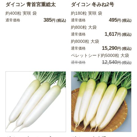
ダイコン 青首宮重総太
ダイコン 冬みね2号
約400粒 実咲 袋
約180粒 実咲 袋
385
495
通常価格
通常価格
円
(税込)
円
(税込)
約800粒 大袋
1,617
通常価格
円
(税込)
約8000粒 大袋
15,290
通常価格
円
(税込)
ペレットシード約5000粒 大袋
12,540
通常価格
円
(税込)