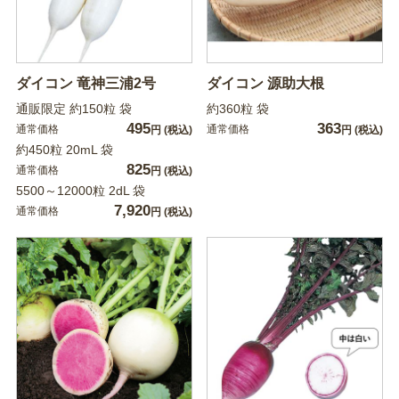
ダイコン 竜神三浦2号
ダイコン 源助大根
通販限定 約150粒 袋
約360粒 袋
495
363
通常価格
通常価格
円
(税込)
円
(税込)
約450粒 20mL 袋
825
通常価格
円
(税込)
5500～12000粒 2dL 袋
7,920
通常価格
円
(税込)