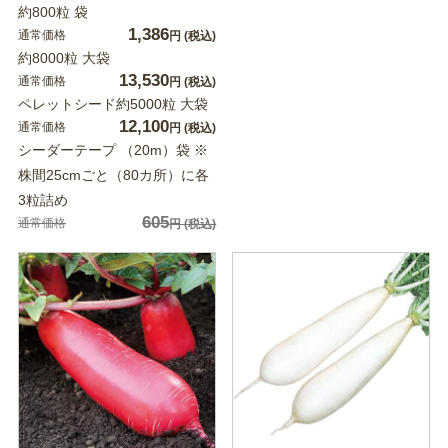
約800粒 袋
1,386
通常価格
円
(税込)
約8000粒 大袋
13,530
通常価格
円
(税込)
ペレットシード約5000粒 大袋
12,100
通常価格
円
(税込)
シーダーテープ （20m）袋 ※
株間25cmごと（80カ所）に各
3粒詰め
605
通常価格
円
(税込)