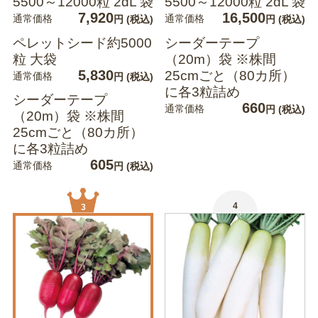
5500～12000粒 2dL 袋
5500～12000粒 2dL 袋
7,920
16,500
通常価格
通常価格
円
(税込)
円
(税込)
ペレットシード約5000
シーダーテープ
粒 大袋
（20m）袋 ※株間
5,830
25cmごと（80カ所）
通常価格
円
(税込)
に各3粒詰め
シーダーテープ
660
通常価格
円
(税込)
（20m）袋 ※株間
25cmごと（80カ所）
に各3粒詰め
605
通常価格
円
(税込)
4
3