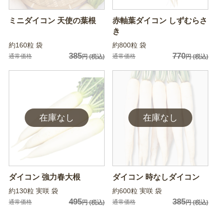
ミニダイコン 天使の葉根
赤軸葉ダイコン しずむらさ
き
約160粒 袋
約800粒 袋
385
770
通常価格
通常価格
円
(税込)
円
(税込)
ダイコン 強力春大根
ダイコン 時なしダイコン
約130粒 実咲 袋
約600粒 実咲 袋
495
385
通常価格
通常価格
円
(税込)
円
(税込)