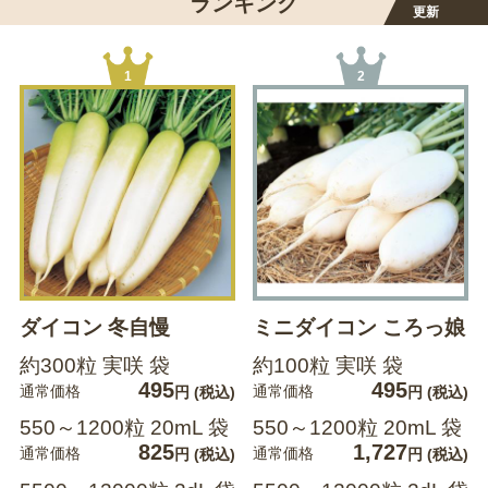
ランキング
更新
1
2
ダイコン 冬自慢
ミニダイコン ころっ娘
約300粒 実咲 袋
約100粒 実咲 袋
495
495
通常価格
通常価格
円
(税込)
円
(税込)
550～1200粒 20mL 袋
550～1200粒 20mL 袋
825
1,727
通常価格
通常価格
円
(税込)
円
(税込)