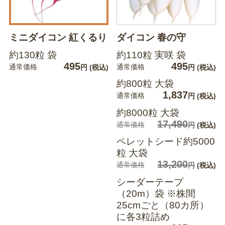
ミニダイコン 紅くるり
ダイコン 春の守
約130粒 袋
約110粒 実咲 袋
495
495
通常価格
通常価格
円
(税込)
円
(税込)
約800粒 大袋
1,837
通常価格
円
(税込)
約8000粒 大袋
17,490
通常価格
円
(税込)
ペレットシード約5000
粒 大袋
13,200
通常価格
円
(税込)
シーダーテープ
（20m）袋 ※株間
25cmごと（80カ所）
に各3粒詰め