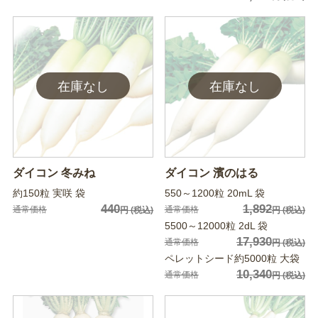
ダイコン 冬みね
ダイコン 濱のはる
約150粒 実咲 袋
550～1200粒 20mL 袋
440
1,892
通常価格
通常価格
円
(税込)
円
(税込)
5500～12000粒 2dL 袋
17,930
通常価格
円
(税込)
ペレットシード約5000粒 大袋
10,340
通常価格
円
(税込)