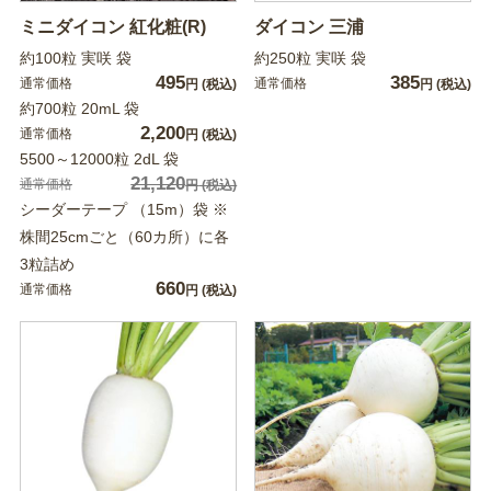
ミニダイコン 紅化粧(R)
ダイコン 三浦
約100粒 実咲 袋
約250粒 実咲 袋
495
385
通常価格
通常価格
円
(税込)
円
(税込)
約700粒 20mL 袋
2,200
通常価格
円
(税込)
5500～12000粒 2dL 袋
21,120
通常価格
円
(税込)
シーダーテープ （15m）袋 ※
株間25cmごと（60カ所）に各
3粒詰め
660
通常価格
円
(税込)