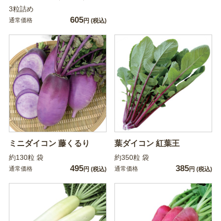
3粒詰め
605
通常価格
円
(税込)
ミニダイコン 藤くるり
葉ダイコン 紅葉王
約130粒 袋
約350粒 袋
495
385
通常価格
通常価格
円
(税込)
円
(税込)