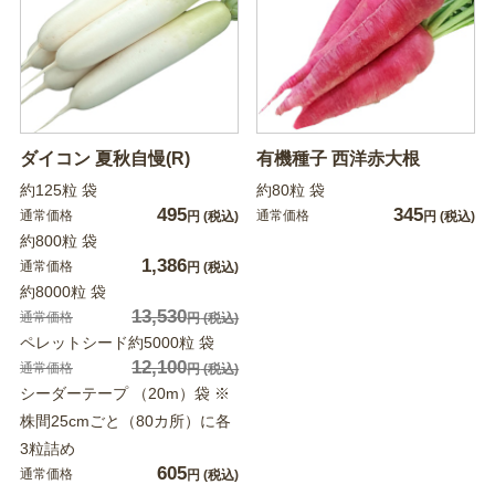
ダイコン 夏秋自慢(R)
有機種子 西洋赤大根
約125粒 袋
約80粒 袋
495
345
通常価格
通常価格
円
(税込)
円
(税込)
約800粒 袋
1,386
通常価格
円
(税込)
約8000粒 袋
13,530
通常価格
円
(税込)
ペレットシード約5000粒 袋
12,100
通常価格
円
(税込)
シーダーテープ （20m）袋 ※
株間25cmごと（80カ所）に各
3粒詰め
605
通常価格
円
(税込)