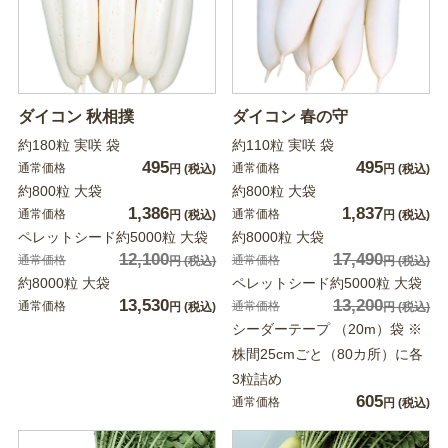
ダイコン 秋相撲
ダイコン 春の守
約180粒 実咲 袋
約110粒 実咲 袋
495
495
通常価格
通常価格
円
(税込)
円
(税込)
約800粒 大袋
約800粒 大袋
1,386
1,837
通常価格
通常価格
円
(税込)
円
(税込)
ペレットシード約5000粒 大袋
約8000粒 大袋
12,100
17,490
通常価格
通常価格
円
(税込)
円
(税込)
約8000粒 大袋
ペレットシード約5000粒 大袋
13,530
13,200
通常価格
通常価格
円
(税込)
円
(税込)
シーダーテープ （20m）袋 ※
株間25cmごと（80カ所）に各
3粒詰め
605
通常価格
円
(税込)