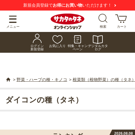
新規会員登録で
お得にお買い物
いただけます！
メニュー
検索
カート
ログイン
お気に入り
特集・キャン
デジタルカタ
新規登録
ペーン
ログ
>
野菜・ハーブの種・キノコ
>
根菜類（根物野菜）の種（タネ
ダイコンの種（タネ）
2026.08.08