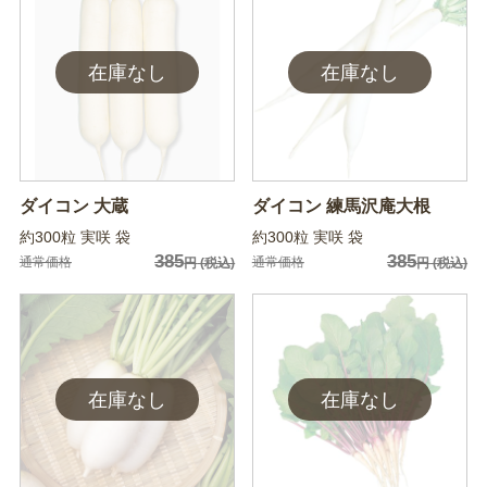
ダイコン 大蔵
ダイコン 練馬沢庵大根
約300粒 実咲 袋
約300粒 実咲 袋
385
385
通常価格
通常価格
円
(税込)
円
(税込)