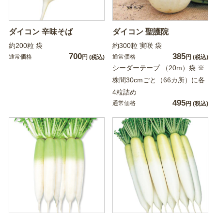
ダイコン 辛味そば
ダイコン 聖護院
約200粒 袋
約300粒 実咲 袋
700
385
通常価格
通常価格
円
(税込)
円
(税込)
シーダーテープ （20m）袋 ※
株間30cmごと（66カ所）に各
4粒詰め
495
通常価格
円
(税込)