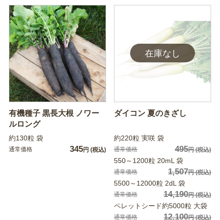
有機種子 黒長大根 ノワー
ダイコン 夏のきざし
ルロング
約130粒 袋
約220粒 実咲 袋
345
495
通常価格
通常価格
円
(税込)
円
(税込)
550～1200粒 20mL 袋
1,507
通常価格
円
(税込)
5500～12000粒 2dL 袋
14,190
通常価格
円
(税込)
ペレットシード約5000粒 大袋
12,100
通常価格
円
(税込)