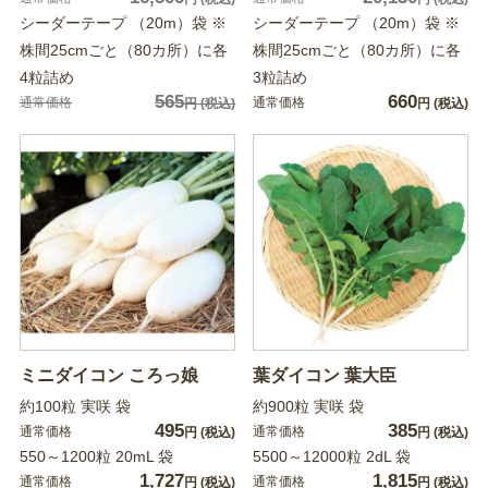
シーダーテープ （20m）袋 ※
シーダーテープ （20m）袋 ※
株間25cmごと（80カ所）に各
株間25cmごと（80カ所）に各
4粒詰め
3粒詰め
565
660
通常価格
通常価格
円
(税込)
円
(税込)
ミニダイコン ころっ娘
葉ダイコン 葉大臣
約100粒 実咲 袋
約900粒 実咲 袋
495
385
通常価格
通常価格
円
(税込)
円
(税込)
550～1200粒 20mL 袋
5500～12000粒 2dL 袋
1,727
1,815
通常価格
通常価格
円
(税込)
円
(税込)