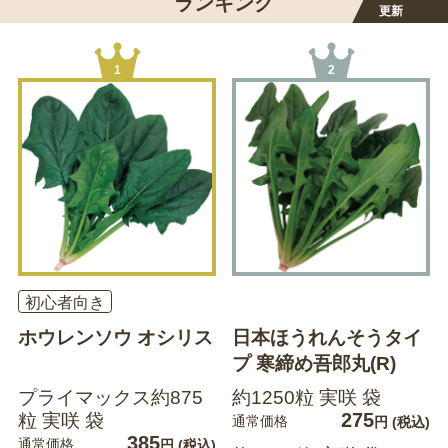
ランキング
更新
1
2
初心者向き
ホウレンソウ オシリス
日本ほうれんそうタイ
プ 寒締め吾郎丸(R)
プライマックス約875
約1250粒 実咲 袋
275
粒 実咲 袋
通常価格
円
(税込)
385
通常価格
円
(税込)