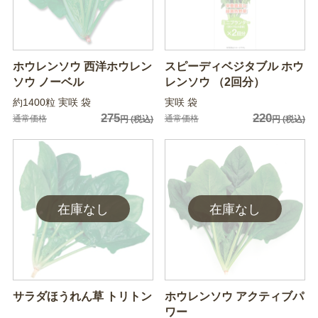
ホウレンソウ 西洋ホウレン
スピーディベジタブル ホウ
ソウ ノーベル
レンソウ （2回分）
約1400粒 実咲 袋
実咲 袋
275
220
通常価格
通常価格
円
(税込)
円
(税込)
サラダほうれん草 トリトン
ホウレンソウ アクティブパ
ワー