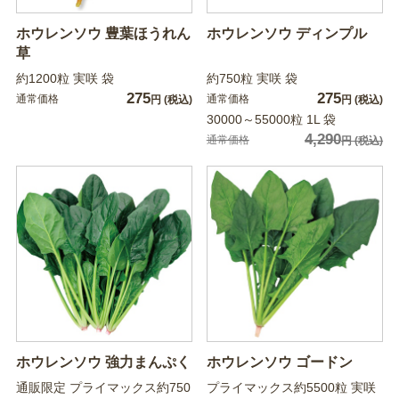
ホウレンソウ 豊葉ほうれん
ホウレンソウ ディンプル
草
約1200粒 実咲 袋
約750粒 実咲 袋
275
275
通常価格
通常価格
円
(税込)
円
(税込)
30000～55000粒 1L 袋
4,290
通常価格
円
(税込)
ホウレンソウ 強力まんぷく
ホウレンソウ ゴードン
通販限定 プライマックス約750
プライマックス約5500粒 実咲