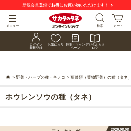
新規会員登録で
お得にお買い物
いただけます！
メニュー
検索
カート
ログイン
お気に入り
特集・キャン
デジタルカタ
新規登録
ペーン
ログ
>
野菜・ハーブの種・キノコ
>
葉菜類（葉物野菜）の種（タネ
ホウレンソウの種（タネ）
2026.08.08