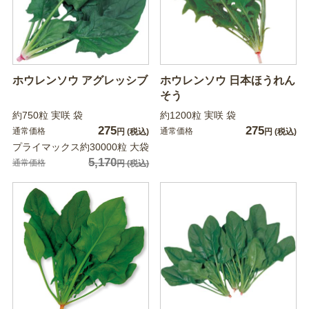
ホウレンソウ アグレッシブ
ホウレンソウ 日本ほうれん
そう
約750粒 実咲 袋
約1200粒 実咲 袋
275
275
通常価格
通常価格
円
(税込)
円
(税込)
プライマックス約30000粒 大袋
5,170
通常価格
円
(税込)