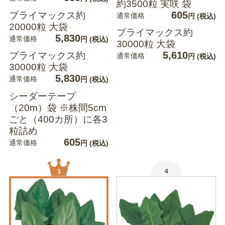
約3500粒 実咲 袋
605
プライマックス約
通常価格
円
(税込)
20000粒 大袋
プライマックス約
5,830
通常価格
円
(税込)
30000粒 大袋
5,610
プライマックス約
通常価格
円
(税込)
30000粒 大袋
5,830
通常価格
円
(税込)
シーダーテープ
（20m）袋 ※株間5cm
ごと（400カ所）に各3
粒詰め
605
通常価格
円
(税込)
4
3