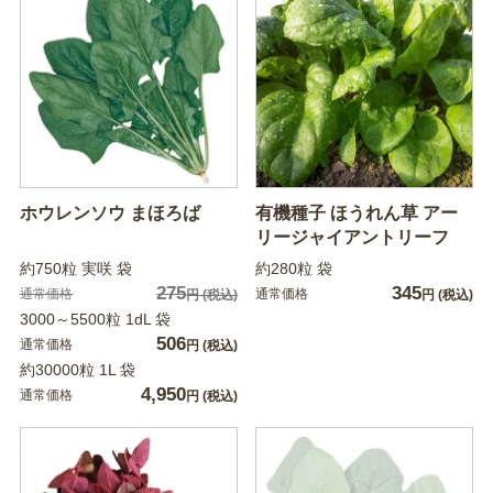
ホウレンソウ まほろば
有機種子 ほうれん草 アー
リージャイアントリーフ
約750粒 実咲 袋
約280粒 袋
275
345
通常価格
通常価格
円
(税込)
円
(税込)
3000～5500粒 1dL 袋
506
通常価格
円
(税込)
約30000粒 1L 袋
4,950
通常価格
円
(税込)