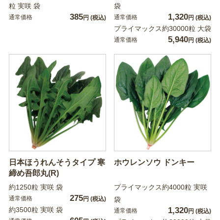
粒 実咲 袋
袋
385
1,320
通常価格
通常価格
円
(税込)
円
(税込)
プライマックス約30000粒 大袋
5,940
通常価格
円
(税込)
日本ほうれんそうタイプ 寒
ホウレンソウ ドンキー
締め吾郎丸(R)
約1250粒 実咲 袋
プライマックス約4000粒 実咲
275
通常価格
円
(税込)
袋
約3500粒 実咲 袋
1,320
通常価格
円
(税込)