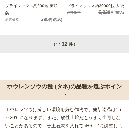
プライマックス約900粒 実咲
プライマックス約30000粒 大袋
5,830
通常価格
袋
円
(税込)
385
通常価格
円
(税込)
32
（全
件）
ホウレンソウの種 (タネ)の品種を選ぶポイン
ト
ホウレンソウは涼しい環境を好む作物で、発芽適温は15
～20℃になります。また、酸性土壌だとうまく生育しな
いことがあるので、苦土石灰を入れてpH6～7に調整しま