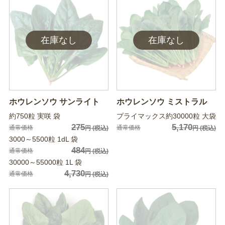
ホウレンソウ サンライト
ホウレンソウ ミストラル
約750粒 実咲 袋
プライマックス約30000粒 大袋
275
5,170
通常価格
通常価格
円
(税込)
円
(税込)
3000～5500粒 1dL 袋
484
通常価格
円
(税込)
30000～55000粒 1L 袋
4,730
通常価格
円
(税込)