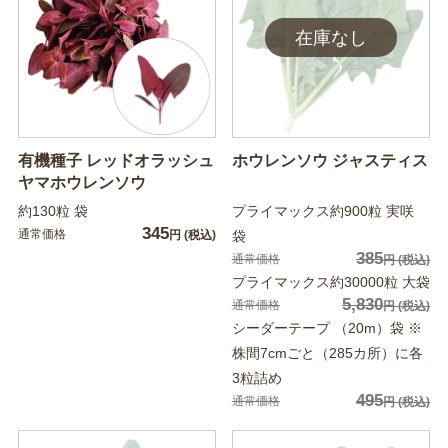
有機種子 レッドオラッシュ
ホウレンソウ ジャスティス
ヤマホウレンソウ
約130粒 袋
プライマックス約900粒 実咲
345
通常価格
円
(税込)
袋
385
通常価格
円
(税込)
プライマックス約30000粒 大袋
5,830
通常価格
円
(税込)
シーダーテープ （20m）袋 ※
株間7cmごと（285カ所）に各
3粒詰め
495
通常価格
円
(税込)