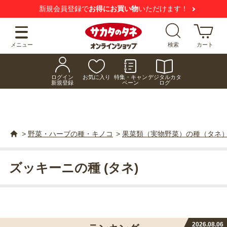
新規会員登録で
お得にお買い物
いただけます！
メニュー
検索
カート
ログイン
お気に入り
特集・キャン
デジタルカタ
新規登録
ペーン
ログ
>
野菜・ハーブの種・キノコ
>
果菜類（実物野菜）の種（タネ
ズッキーニの種 (タネ)
2026.08.06