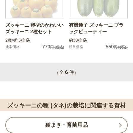
ズッキーニ 卵型のかわいい
有機種子 ズッキーニ ブラ
ズッキーニ 2種セット
ックビューティー
2種×約5粒 袋
約30粒 袋
770
550
通常価格
通常価格
円
(税込)
円
(税込)
6
（全
件）
ズッキーニの種 (タネ)の栽培に関連する資材
種まき・育苗用品