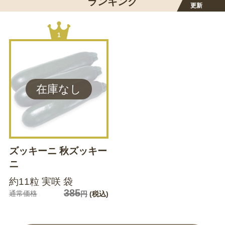
ランキング
更新
1
ズッキーニ 秋ズッキー
ニ
約11粒 実咲 袋
385
通常価格
円
(税込)