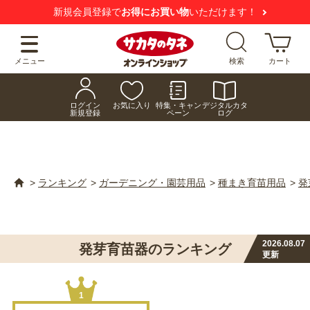
新規会員登録で
お得にお買い物
いただけます！
メニュー
検索
カート
ログイン
お気に入り
特集・キャン
デジタルカタ
新規登録
ペーン
ログ
>
ランキング
>
ガーデニング・園芸用品
>
種まき育苗用品
>
発
2026.08.07
発芽育苗器のランキング
更新
1