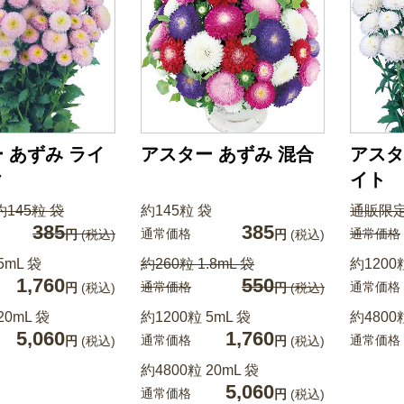
 あずみ ライ
アスター あずみ 混合
アスタ
ク
イト
145粒 袋
約145粒 袋
通販限定
385
385
通常価格
通常価格
円
(税込)
円
(税込)
5mL 袋
約260粒 1.8mL 袋
約1200
1,760
550
通常価格
通常価格
円
(税込)
円
(税込)
20mL 袋
約1200粒 5mL 袋
約4800
5,060
1,760
通常価格
通常価格
円
(税込)
円
(税込)
約4800粒 20mL 袋
5,060
通常価格
円
(税込)