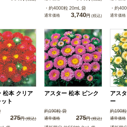
・約4000粒 20mL 袋
・約400
3,740
通常価格
通常価格
円
(税込)
 松本 クリア
アスター 松本 ピンク
アスタ
レット
ー
袋
約190粒 袋
約190粒
275
275
通常価格
通常価格
円
(税込)
円
(税込)