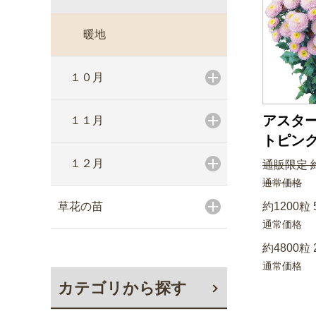
暖地
１０月
アスター
１１月
トピン
１２月
通販限定 約
通常価格
草花の苗
約1200粒 
通常価格
約4800粒 
通常価格
カテゴリから探す