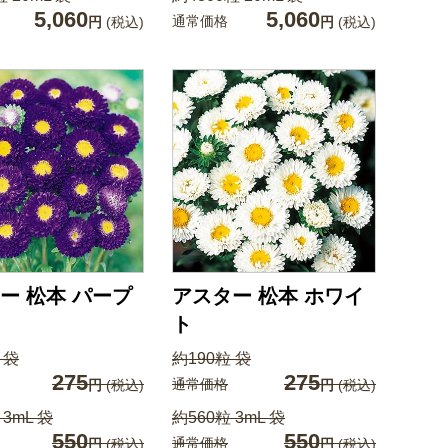
5,060
5,060
通常価格
円
(税込)
円
(税込)
ー 松本 パープ
アスター 松本 ホワイ
ト
 袋
約190粒 袋
275
275
通常価格
円
(税込)
円
(税込)
 3mL 袋
約560粒 3mL 袋
550
550
通常価格
円
(税込)
円
(税込)