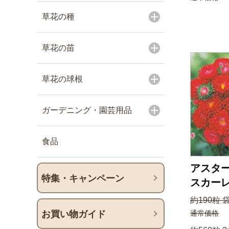
草花の種
草花の苗
草花の球根
ガーデニング・園芸用品
食品
アスター
特集・キャンペーン
スカー
約190粒 
通常価格
お買い物ガイド