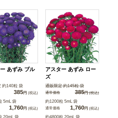
ー あずみ ブル
アスター あずみ ロー
ズ
 約140粒 袋
通販限定 約145粒 袋
385
385
通常価格
円
(税込)
円
(税込)
粒 5mL 袋
約1200粒 5mL 袋
1,760
1,760
通常価格
円
(税込)
円
(税込)
粒 20mL 袋
約4800粒 20mL 袋