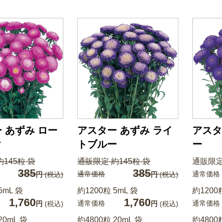
 あずみ ロー
アスター あずみ ライ
アスタ
ク
トブルー
ー
145粒 袋
通販限定 約145粒 袋
通販限定
385
385
通常価格
通常価格
円
(税込)
円
(税込)
5mL 袋
約1200粒 5mL 袋
約1200
1,760
1,760
通常価格
通常価格
円
(税込)
円
(税込)
20mL 袋
約4800粒 20mL 袋
約4800