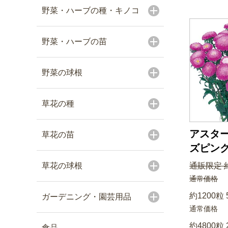
野菜・ハーブの種・キノコ
野菜・ハーブの苗
野菜の球根
草花の種
アスター
草花の苗
ズピン
草花の球根
通販限定 約
通常価格
約1200粒 
ガーデニング・園芸用品
通常価格
約4800粒 
食品