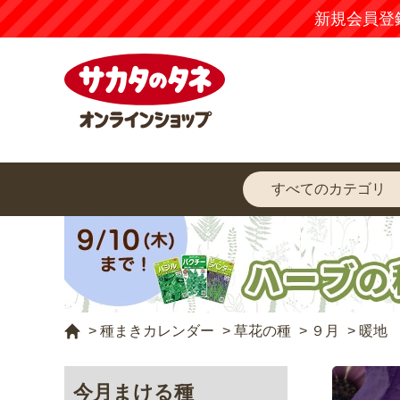
新規会員登
>
種まきカレンダー
>
草花の種
>
９月
>
暖地
今月まける種