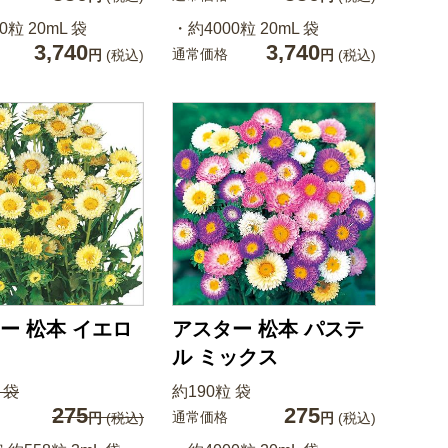
0粒 20mL 袋
・約4000粒 20mL 袋
3,740
3,740
通常価格
円
(税込)
円
(税込)
ー 松本 イエロ
アスター 松本 パステ
ル ミックス
 袋
約190粒 袋
275
275
通常価格
円
(税込)
円
(税込)