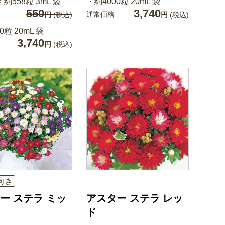
約558粒 3mL 袋
・約4000粒 20mL 袋
550
3,740
通常価格
円
(税込)
円
(税込)
0粒 20mL 袋
3,740
円
(税込)
向き
ー ステラ ミッ
アスター ステラ レッ
ド