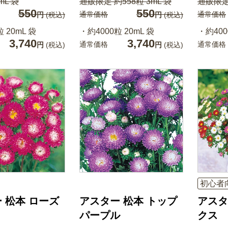
mL 袋
通販限定 約558粒 3mL 袋
通販限定 
550
550
通常価格
通常価格
円
(税込)
円
(税込)
 20mL 袋
・約4000粒 20mL 袋
・約400
3,740
3,740
通常価格
通常価格
円
(税込)
円
(税込)
初心者
 松本 ローズ
アスター 松本 トップ
アスタ
パープル
クス