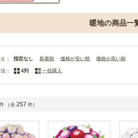
暖地の商品一
替え：
指定なし
新着順
価格が安い順
価格が高い順
方法：
4列
一括購入
257
件 （全
件）