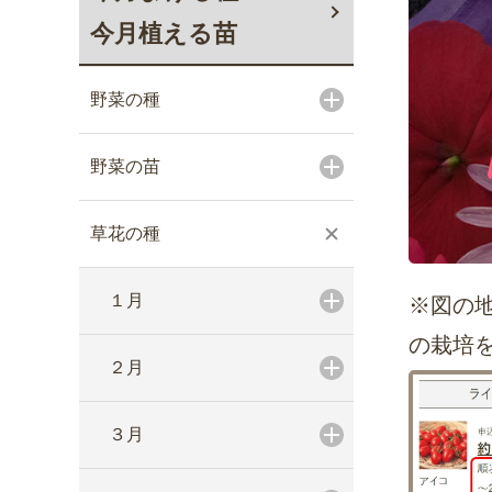
今月植える苗
野菜の種
野菜の苗
草花の種
１月
※図の
の栽培
２月
３月