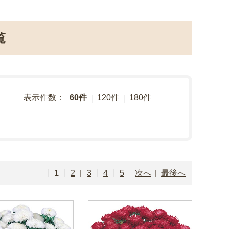
覧
表示件数：
60件
120件
180件
1
2
3
4
5
次へ
最後へ