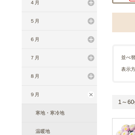
４月
５月
６月
並べ
７月
表示
８月
９月
1～60
寒地・寒冷地
温暖地