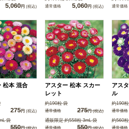
5,060
5,060
通常価格
通常価格
円
(税込)
円
(税込)
 松本 混合
アスター 松本 スカー
アスタ
レット
ル
袋
約190粒 袋
約190粒
275
275
通常価格
通常価格
円
(税込)
円
(税込)
mL 袋
通販限定 約558粒 3mL 袋
約560粒
550
550
通常価格
通常価格
円
(税込)
円
(税込)