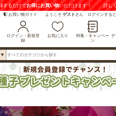
録するだけで
お得にお買い物
いただけます！
詳し
お買い物ガイド
ようこそ
ゲスト
さん ログインする
ログイン・新規登
お気に入り
特集・キャンペー
デ
録
ン