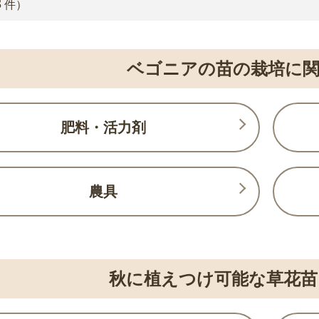
3
件）
ベゴニアの苗の栽培に関
肥料・活力剤
農具
秋に植えつけ可能な草花苗