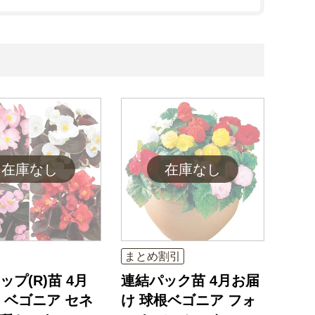
まとめ割引
ップ(R)苗 4月
連結パック苗 4月お届
 ベゴニア セネ
け 球根ベゴニア フォ