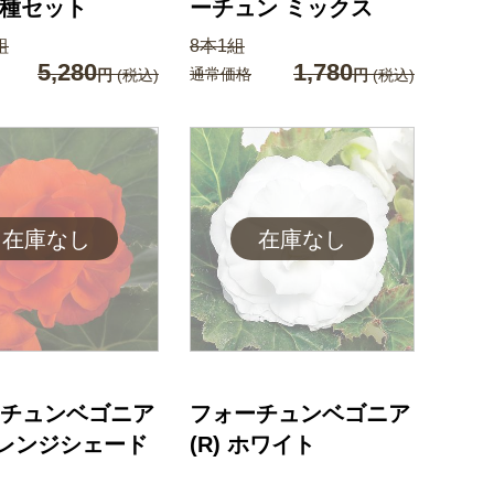
 4種セット
ーチュン ミックス
組
8本1組
5,280
1,780
通常価格
円
(税込)
円
(税込)
チュンベゴニア
フォーチュンベゴニア
 オレンジシェード
(R) ホワイト