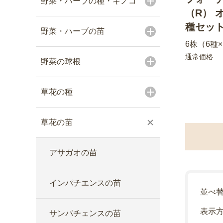
野菜・ハーブの種・キノコ
（R） 
種セッ
野菜・ハーブの苗
6株（6種
通常価格
野菜の球根
草花の種
草花の苗
アサガオの苗
インパチエンスの苗
並べ
表示
サンパチェンスの苗