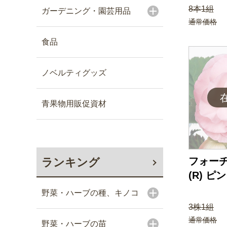
8本1組
ガーデニング・園芸用品
通常価格
食品
ノベルティグッズ
青果物用販促資材
フォー
ランキング
(R) ピ
野菜・ハーブの種、キノコ
3株1組
通常価格
野菜・ハーブの苗