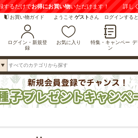
録するだけで
お得にお買い物
いただけます！
詳し
お買い物ガイド
ようこそ
ゲスト
さん ログインする
ログイン・新規登
お気に入り
特集・キャンペー
デ
録
ン