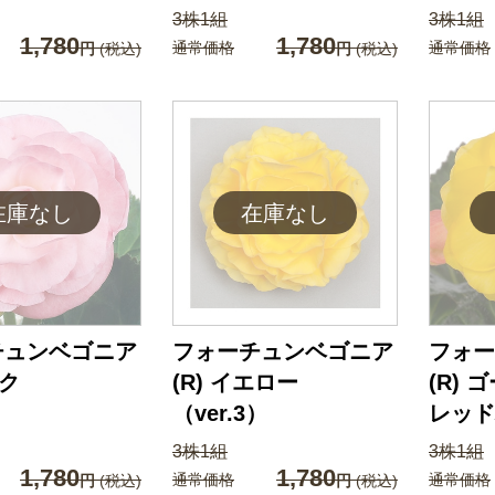
3株1組
3株1組
1,780
1,780
通常価格
通常価格
円
(税込)
円
(税込)
チュンベゴニア
フォーチュンベゴニア
フォー
ンク
(R) イエロー
(R)
（ver.3）
レッド
3株1組
3株1組
1,780
1,780
通常価格
通常価格
円
(税込)
円
(税込)