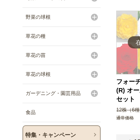
野菜の球根
草花の種
草花の苗
草花の球根
フォー
(R) オ
ガーデニング・園芸用品
セット
12株（6種
食品
通常価格
特集・キャンペーン