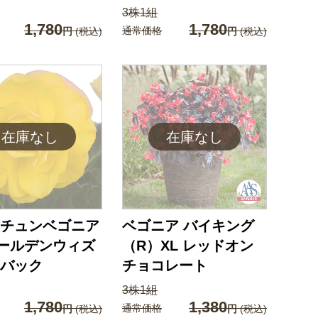
3株1組
1,780
1,780
通常価格
円
(税込)
円
(税込)
チュンベゴニア
ベゴニア バイキング
 ゴールデンウィズ
（R）XL レッドオン
バック
チョコレート
3株1組
1,780
1,380
通常価格
円
(税込)
円
(税込)