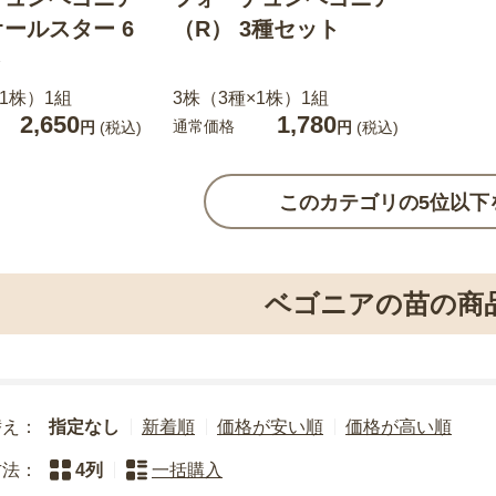
オールスター 6
（R） 3種セット
ト
×1株）1組
3株（3種×1株）1組
2,650
1,780
通常価格
円
(税込)
円
(税込)
このカテゴリの5位以下
ベゴニアの苗の商
替え：
指定なし
新着順
価格が安い順
価格が高い順
方法：
4列
一括購入