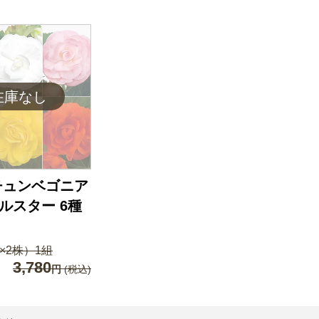
チュンベゴニア
ールスター 6種
×2株）1組
3,780
円
(税込)