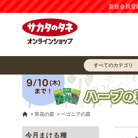
新規会員登
>
草花の苗
>
ベゴニアの苗
今月まける種