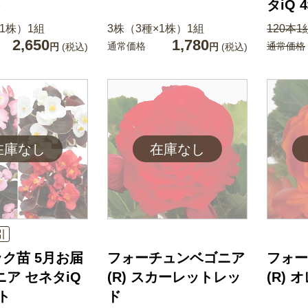
ト
タiQ
×1株）1組
3株（3種×1株）1組
120本1
2,650
1,780
通常価格
通常価格
円
(税込)
円
(税込)
引
ク苗 5月お届
フォーチュンベゴニア
フォー
ニア セネタiQ
(R) スカーレットレッ
(R)
ト
ド