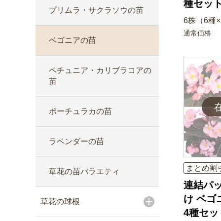
種セッ
プリムラ・サクラソウの苗
6株（6種
通常価格
ベゴニアの苗
ペチュニア・カリブラコアの
苗
ポーチュラカの苗
ラベンダーの苗
まとめ割
草花の苗バラエティ
連結パッ
け ベゴ
草花の球根
4種セッ