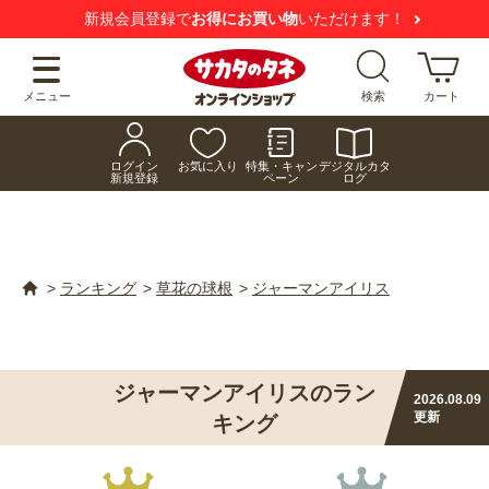
新規会員登録で
お得にお買い物
いただけます！
メニュー
検索
カート
ログイン
お気に入り
特集・キャン
デジタルカタ
新規登録
ペーン
ログ
>
ランキング
>
草花の球根
>
ジャーマンアイリス
ジャーマンアイリスのラン
2026.08.09
更新
キング