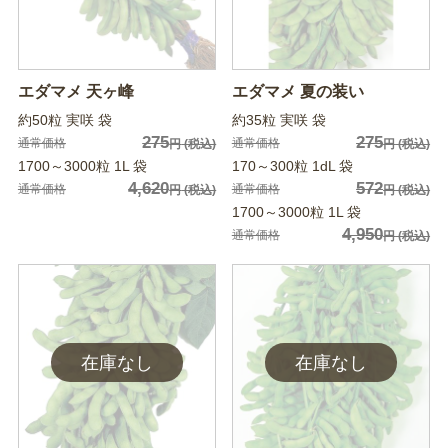
エダマメ 天ヶ峰
エダマメ 夏の装い
約50粒 実咲 袋
約35粒 実咲 袋
275
275
通常価格
通常価格
円
(税込)
円
(税込)
1700～3000粒 1L 袋
170～300粒 1dL 袋
4,620
572
通常価格
通常価格
円
(税込)
円
(税込)
1700～3000粒 1L 袋
4,950
通常価格
円
(税込)