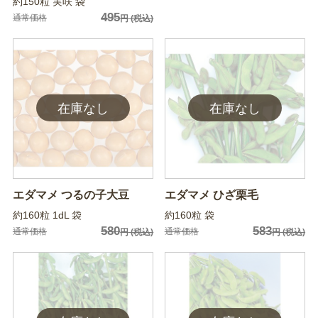
約150粒 実咲 袋
495
通常価格
円
(税込)
エダマメ つるの子大豆
エダマメ ひざ栗毛
約160粒 1dL 袋
約160粒 袋
580
583
通常価格
通常価格
円
(税込)
円
(税込)