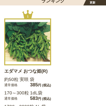
ランキング
更新
1
エダマメ おつな姫(R)
約50粒 実咲 袋
385
通常価格
円
(税込)
170～300粒 1dL袋
583
通常価格
円
(税込)