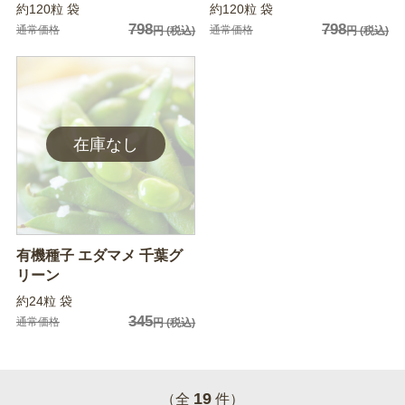
約120粒 袋
約120粒 袋
798
798
通常価格
通常価格
円
(税込)
円
(税込)
有機種子 エダマメ 千葉グ
リーン
約24粒 袋
345
通常価格
円
(税込)
19
（全
件）