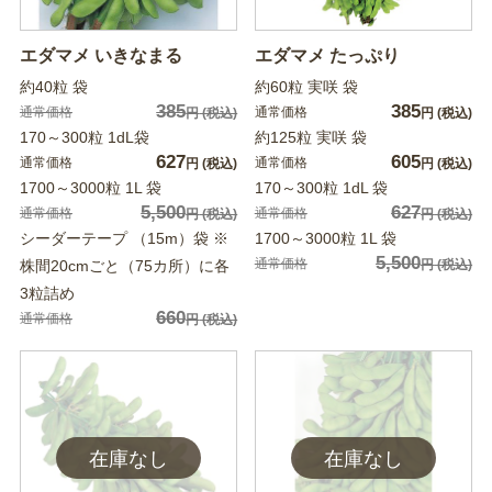
エダマメ いきなまる
エダマメ たっぷり
約40粒 袋
約60粒 実咲 袋
385
385
通常価格
通常価格
円
(税込)
円
(税込)
170～300粒 1dL袋
約125粒 実咲 袋
627
605
通常価格
通常価格
円
(税込)
円
(税込)
1700～3000粒 1L 袋
170～300粒 1dL 袋
5,500
627
通常価格
通常価格
円
(税込)
円
(税込)
シーダーテープ （15m）袋 ※
1700～3000粒 1L 袋
5,500
通常価格
株間20cmごと（75カ所）に各
円
(税込)
3粒詰め
660
通常価格
円
(税込)