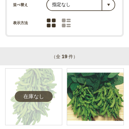
並べ替え
表示方法
19
（全
件）