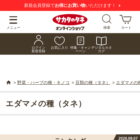
新規会員登録で
お得にお買い物
いただけます！
メニュー
検索
カート
ログイン
お気に入り
特集・キャン
デジタルカタ
新規登録
ペーン
ログ
>
野菜・ハーブの種・キノコ
>
豆類の種（タネ）
>
エダマメの
エダマメの種（タネ）
2026.08.07