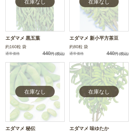
エダマメ 黒五葉
エダマメ 新小平方茶豆
約160粒 袋
約80粒 袋
440
440
通常価格
通常価格
円
(税込)
円
(税込)
エダマメ 秘伝
エダマメ 味ゆたか