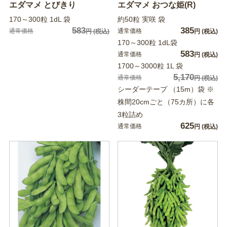
エダマメ とびきり
エダマメ おつな姫(R)
170～300粒 1dL 袋
約50粒 実咲 袋
583
385
通常価格
通常価格
円
(税込)
円
(税込)
170～300粒 1dL袋
583
通常価格
円
(税込)
1700～3000粒 1L 袋
5,170
通常価格
円
(税込)
シーダーテープ （15m）袋 ※
株間20cmごと（75カ所）に各
3粒詰め
625
通常価格
円
(税込)