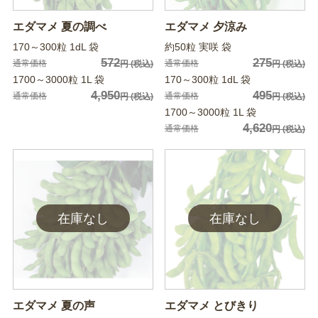
エダマメ 夏の調べ
エダマメ 夕涼み
170～300粒 1dL 袋
約50粒 実咲 袋
572
275
通常価格
通常価格
円
(税込)
円
(税込)
1700～3000粒 1L 袋
170～300粒 1dL 袋
4,950
495
通常価格
通常価格
円
(税込)
円
(税込)
1700～3000粒 1L 袋
4,620
通常価格
円
(税込)
エダマメ 夏の声
エダマメ とびきり