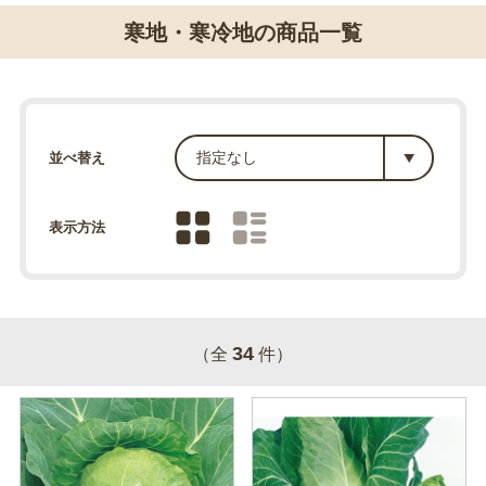
寒地・寒冷地の商品一覧
並べ替え
表示方法
34
（全
件）