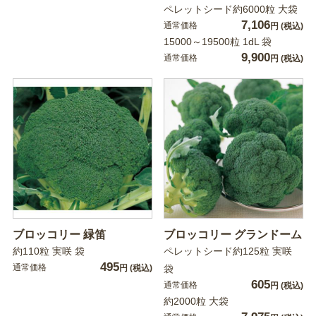
ペレットシード約6000粒 大袋
7,106
通常価格
円
(税込)
15000～19500粒 1dL 袋
9,900
通常価格
円
(税込)
ブロッコリー 緑笛
ブロッコリー グランドーム
約110粒 実咲 袋
ペレットシード約125粒 実咲
495
通常価格
円
(税込)
袋
605
通常価格
円
(税込)
約2000粒 大袋