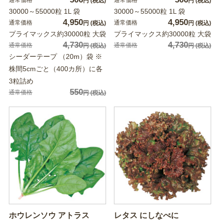
通常価格
通常価格
円
(税込)
円
(税込)
30000～55000粒 1L 袋
30000～55000粒 1L 袋
4,950
4,950
通常価格
通常価格
円
(税込)
円
(税込)
プライマックス約30000粒 大袋
プライマックス約30000粒 大袋
4,730
4,730
通常価格
通常価格
円
(税込)
円
(税込)
シーダーテープ （20m）袋 ※
株間5cmごと（400カ所）に各
3粒詰め
550
通常価格
円
(税込)
ホウレンソウ アトラス
レタス にしなべに