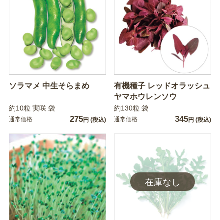
ソラマメ 中生そらまめ
有機種子 レッドオラッシュ
ヤマホウレンソウ
約10粒 実咲 袋
約130粒 袋
275
345
通常価格
通常価格
円
(税込)
円
(税込)