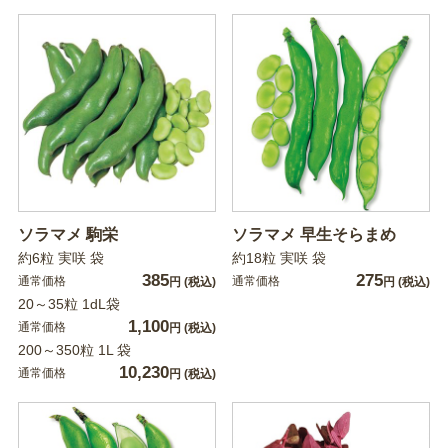
ソラマメ 駒栄
ソラマメ 早生そらまめ
約6粒 実咲 袋
約18粒 実咲 袋
385
275
通常価格
通常価格
円
(税込)
円
(税込)
20～35粒 1dL袋
1,100
通常価格
円
(税込)
200～350粒 1L 袋
10,230
通常価格
円
(税込)