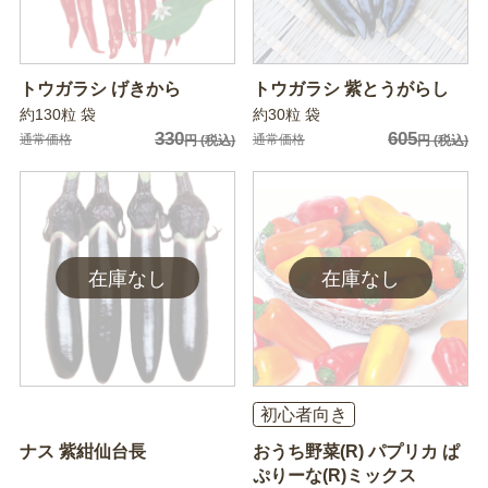
トウガラシ げきから
トウガラシ 紫とうがらし
約130粒 袋
約30粒 袋
330
605
通常価格
通常価格
円
(税込)
円
(税込)
初心者向き
ナス 紫紺仙台長
おうち野菜(R) パプリカ ぱ
ぷりーな(R)ミックス