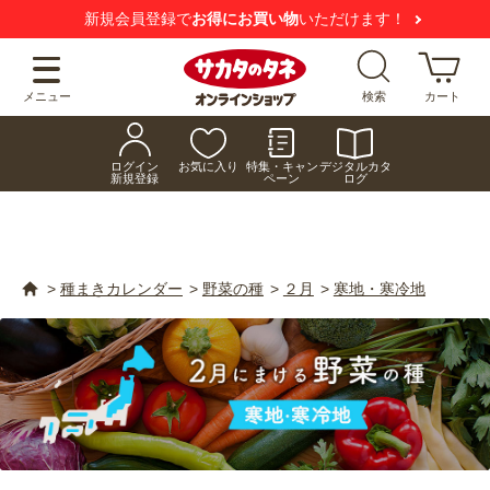
員登録で
お得にお買い物
いただけます！
【注意
メニュー
検索
カート
ログイン
お気に入り
特集・キャン
デジタルカタ
新規登録
ペーン
ログ
>
種まきカレンダー
>
野菜の種
>
２月
>
寒地・寒冷地