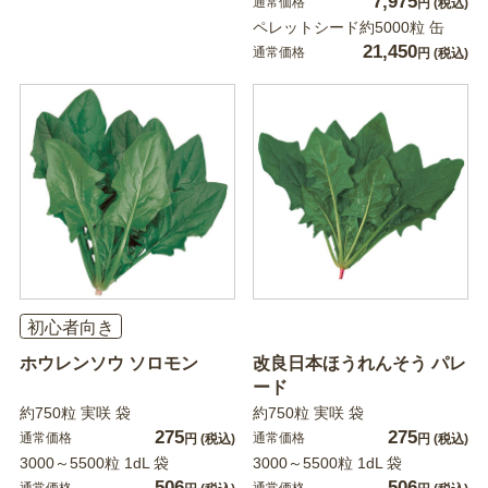
7,975
通常価格
円
(税込)
ペレットシード約5000粒 缶
21,450
通常価格
円
(税込)
初心者向き
ホウレンソウ ソロモン
改良日本ほうれんそう パレ
ード
約750粒 実咲 袋
約750粒 実咲 袋
275
275
通常価格
通常価格
円
(税込)
円
(税込)
3000～5500粒 1dL 袋
3000～5500粒 1dL 袋
506
506