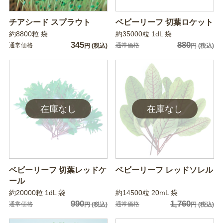
チアシード スプラウト
ベビーリーフ 切葉ロケット
約8800粒 袋
約35000粒 1dL 袋
345
880
通常価格
通常価格
円
(税込)
円
(税込)
ベビーリーフ 切葉レッドケ
ベビーリーフ レッドソレル
ール
約20000粒 1dL 袋
約14500粒 20mL 袋
990
1,760
通常価格
通常価格
円
(税込)
円
(税込)