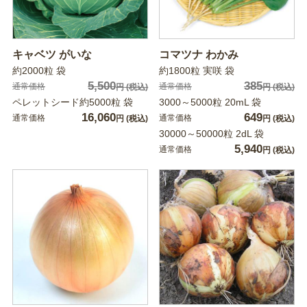
キャベツ がいな
コマツナ わかみ
約2000粒 袋
約1800粒 実咲 袋
5,500
385
通常価格
通常価格
円
(税込)
円
(税込)
ペレットシード約5000粒 袋
3000～5000粒 20mL 袋
16,060
649
通常価格
通常価格
円
(税込)
円
(税込)
30000～50000粒 2dL 袋
5,940
通常価格
円
(税込)