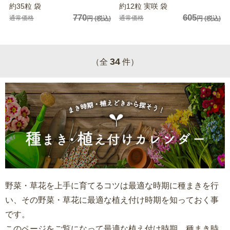
約35粒 袋
約12粒 実咲 袋
770
605
通常価格
通常価格
円
(税込)
円
(税込)
34
（全
件）
野菜・草花を上手に育てるコツは最適な時期に種まきを行
い、その野菜・草花に最適な植え付け時期を知っておく事
です。
このページをご覧になって最適な植え付け時期、種まき時