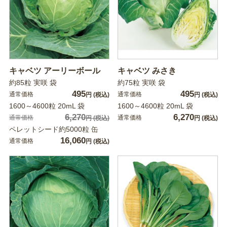
キャベツ アーリーボール
キャベツ みさき
約85粒 実咲 袋
約75粒 実咲 袋
495
495
通常価格
通常価格
円
(税込)
円
(税込)
1600～4600粒 20mL 袋
1600～4600粒 20mL 袋
6,270
6,270
通常価格
通常価格
円
(税込)
円
(税込)
ペレットシード約5000粒 缶
16,060
通常価格
円
(税込)