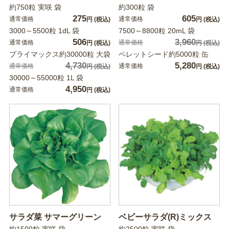
約750粒 実咲 袋
約300粒 袋
275
605
通常価格
通常価格
円
(税込)
円
(税込)
3000～5500粒 1dL 袋
7500～8800粒 20mL 袋
506
3,960
通常価格
通常価格
円
(税込)
円
(税込)
プライマックス約30000粒 大袋
ペレットシード約5000粒 缶
4,730
5,280
通常価格
通常価格
円
(税込)
円
(税込)
30000～55000粒 1L 袋
4,950
通常価格
円
(税込)
サラダ菜 サマーグリーン
ベビーサラダ(R)ミックス
約1500粒 実咲 袋
約2500粒 実咲 袋