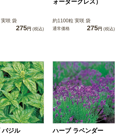
ォータークレス）
 実咲 袋
約1100粒 実咲 袋
275
275
通常価格
円
(税込)
円
(税込)
 バジル
ハーブ ラベンダー