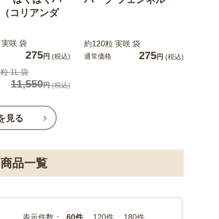
（コリアンダ
 実咲 袋
約120粒 実咲 袋
275
275
通常価格
円
(税込)
円
(税込)
粒 1L 袋
11,550
円
(税込)
を見る
商品一覧
表示件数：
60件
120件
180件