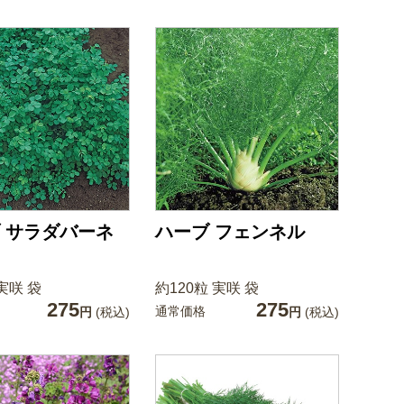
 サラダバーネ
ハーブ フェンネル
実咲 袋
約120粒 実咲 袋
275
275
通常価格
円
(税込)
円
(税込)