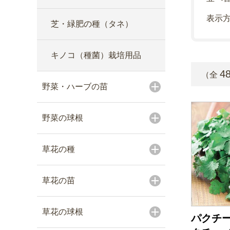
表示
芝・緑肥の種（タネ）
キノコ（種菌）栽培用品
4
（全
野菜・ハーブの苗
野菜の球根
草花の種
草花の苗
草花の球根
パクチー