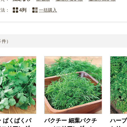
方法：
4列
一括購入
8
件）
 ぱくぱくパ
パクチー 細葉パクチ
ハーブ