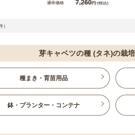
7,260
通常価格
円
(税込)
件）
芽キャベツの種 (タネ)の栽
種まき・育苗用品
鉢・プランター・コンテナ