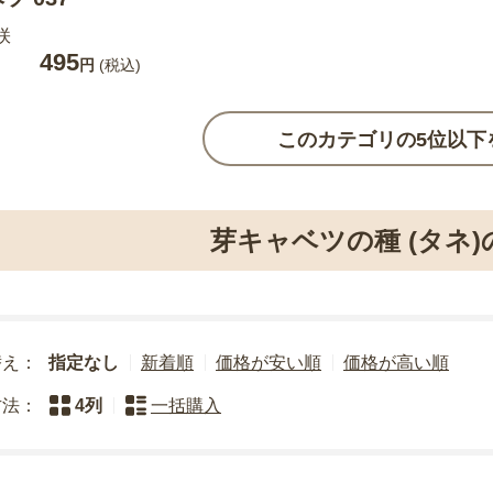
咲
495
円
(税込)
このカテゴリの5位以下
芽キャベツの種 (タネ
替え：
指定なし
新着順
価格が安い順
価格が高い順
方法：
4列
一括購入