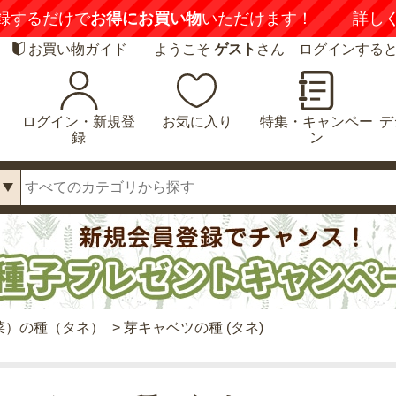
録するだけで
お得にお買い物
いただけます！
詳し
お買い物ガイド
ようこそ
ゲスト
さん ログインする
ログイン・新規登
お気に入り
特集・キャンペー
デ
録
ン
菜）の種（タネ）
>
芽キャベツの種 (タネ)