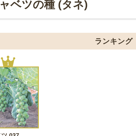
ャベツの種 (タネ)
ランキング
1
ツ 037