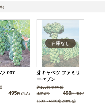
件）
ツ 037
芽キャベツ ファミリ
ーセブン
咲
約100粒 実咲 袋
495
495
通常価格
円
(税込)
円
(税込)
1600～4600粒 20mL 袋