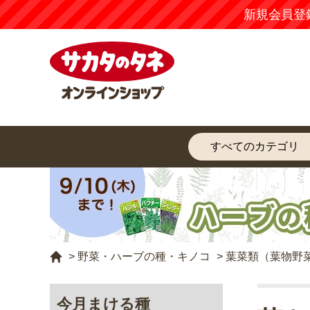
新規会員登
>
野菜・ハーブの種・キノコ
>
葉菜類（葉物野
今月まける種