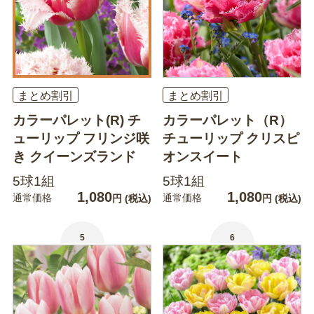
まとめ割引
まとめ割引
カラーパレット(R) チ
カラーパレット（R）
ューリップ フリンジ咲
チューリップ クリスピ
き クイーンズランド
オンスイート
5球1組
5球1組
1,080
1,080
通常価格
通常価格
円
(税込)
円
(税込)
5
6