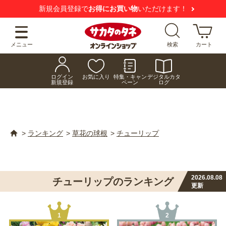
【注意喚起】
悪質な偽サイトにご注意ください
メニュー
検索
カート
ログイン
お気に入り
特集・キャン
デジタルカタ
新規登録
ペーン
ログ
>
ランキング
>
草花の球根
>
チューリップ
2026.08.08
チューリップのランキング
更新
1
2