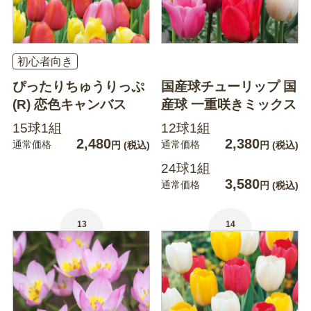
初心者向き
ぴったりちゅうりっぷ
国産球チューリップ 国
(R) 恋色キャンバス
産球 一重咲きミックス
15球1組
12球1組
2,480
2,380
通常価格
通常価格
円
(税込)
円
(税込)
24球1組
3,580
通常価格
円
(税込)
13
14