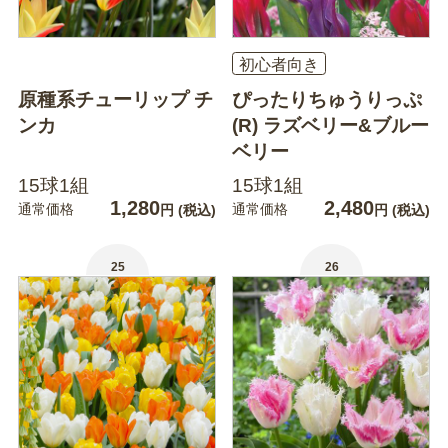
初心者向き
原種系チューリップ チ
ぴったりちゅうりっぷ
ンカ
(R) ラズベリー&ブルー
ベリー
15球1組
15球1組
1,280
2,480
通常価格
通常価格
円
(税込)
円
(税込)
25
26