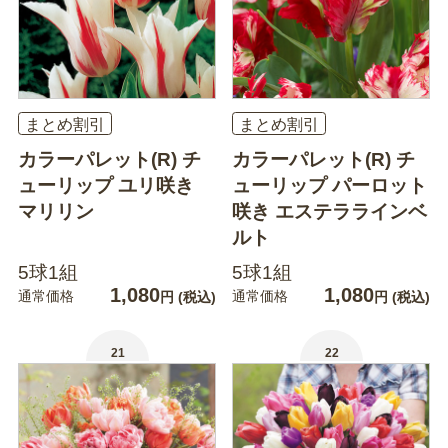
まとめ割引
まとめ割引
カラーパレット(R) チ
カラーパレット(R) チ
ューリップ ユリ咲き
ューリップ パーロット
マリリン
咲き エステララインベ
ルト
5球1組
5球1組
1,080
1,080
通常価格
通常価格
円
(税込)
円
(税込)
21
22