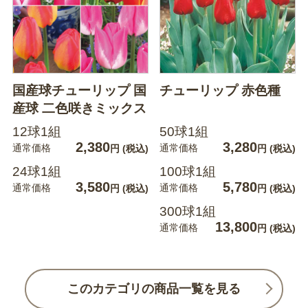
国産球チューリップ 国
チューリップ 赤色種
産球 二色咲きミックス
12球1組
50球1組
2,380
3,280
通常価格
通常価格
円
(税込)
円
(税込)
24球1組
100球1組
3,580
5,780
通常価格
通常価格
円
(税込)
円
(税込)
300球1組
13,800
通常価格
円
(税込)
このカテゴリの商品一覧を見る