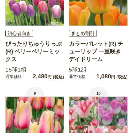
初心者向き
まとめ割引
ぴったりちゅうりっぷ
カラーパレット(R) チ
(R) ベリーベリーミッ
ューリップ 一重咲き
クス
デイドリーム
15球1組
5球1組
2,480
1,080
通常価格
通常価格
円
(税込)
円
(税込)
9
10