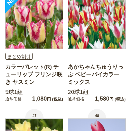
まとめ割引
カラーパレット(R) チ
あかちゃんちゅうりっ
ューリップ フリンジ咲
ぷ ベビーバイカラー
き ヤスミン
ミックス
5球1組
20球1組
1,080
1,580
通常価格
通常価格
円
(税込)
円
(税込)
47
48