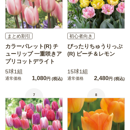
まとめ割引
初心者向き
カラーパレット(R) チ
ぴったりちゅうりっぷ
ューリップ 一重咲きア
(R) ピーチ＆レモン
プリコットデライト
5球1組
15球1組
1,080
2,480
通常価格
通常価格
円
(税込)
円
(税込)
7
8