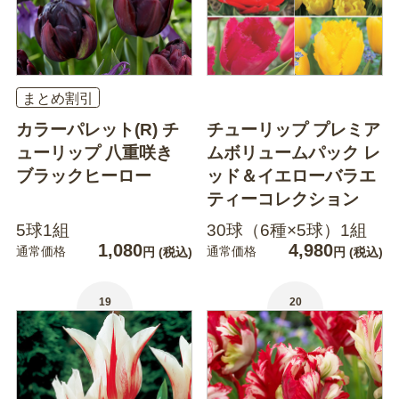
まとめ割引
カラーパレット(R) チ
チューリップ プレミア
ューリップ 八重咲き
ムボリュームパック レ
ブラックヒーロー
ッド＆イエローバラエ
ティーコレクション
5球1組
30球（6種×5球）1組
1,080
4,980
通常価格
通常価格
円
(税込)
円
(税込)
19
20