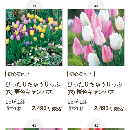
39
40
初心者向き
初心者向き
ぴったりちゅうりっぷ
ぴったりちゅうりっぷ
(R) 夢色キャンバス
(R) 桜色キャンバス
15球1組
15球1組
2,480
2,480
通常価格
通常価格
円
(税込)
円
(税込)
41
42