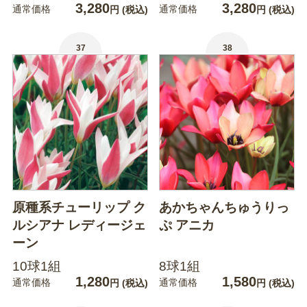
3,280
3,280
通常価格
通常価格
円
(税込)
円
(税込)
37
38
原種系チューリップ ク
あかちゃんちゅうりっ
ルシアナ レディージェ
ぷ アニカ
ーン
10球1組
8球1組
1,280
1,580
通常価格
通常価格
円
(税込)
円
(税込)