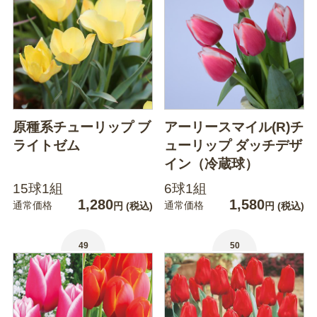
原種系チューリップ ブ
アーリースマイル(R)チ
ライトゼム
ューリップ ダッチデザ
イン（冷蔵球）
15球1組
6球1組
1,280
1,580
通常価格
通常価格
円
(税込)
円
(税込)
49
50