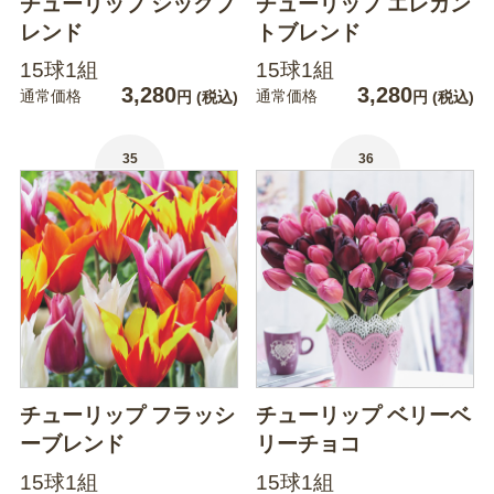
チューリップ シックブ
チューリップ エレガン
レンド
トブレンド
15球1組
15球1組
3,280
3,280
通常価格
通常価格
円
(税込)
円
(税込)
35
36
チューリップ フラッシ
チューリップ ベリーベ
ーブレンド
リーチョコ
15球1組
15球1組