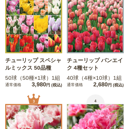
チューリップ スペシャ
チューリップ バンエイ
ルミックス 50品種
ク 4種セット
50球（50種×1球）1組
40球（4種×10球）1組
3,980
2,680
通常価格
通常価格
円
(税込)
円
(税込)
4
3