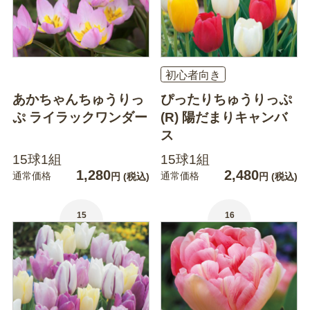
初心者向き
あかちゃんちゅうりっ
ぴったりちゅうりっぷ
ぷ ライラックワンダー
(R) 陽だまりキャンバ
ス
15球1組
15球1組
1,280
2,480
通常価格
通常価格
円
(税込)
円
(税込)
15
16