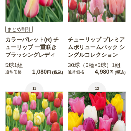
まとめ割引
カラーパレット(R) チ
チューリップ プレミア
ューリップ 一重咲き
ムボリュームパック シ
ブラッシングレディ
ングルコレクション
5球1組
30球（6種×5球）1組
1,080
4,980
通常価格
通常価格
円
(税込)
円
(税込)
11
12