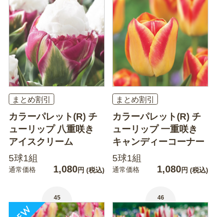
まとめ割引
まとめ割引
カラーパレット(R) チ
カラーパレット(R) チ
ューリップ 八重咲き
ューリップ 一重咲き
アイスクリーム
キャンディーコーナー
5球1組
5球1組
1,080
1,080
通常価格
通常価格
円
(税込)
円
(税込)
45
46