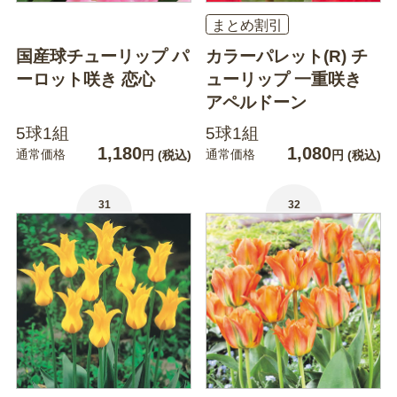
まとめ割引
国産球チューリップ パ
カラーパレット(R) チ
ーロット咲き 恋心
ューリップ 一重咲き
アペルドーン
5球1組
5球1組
1,180
1,080
通常価格
通常価格
円
(税込)
円
(税込)
31
32