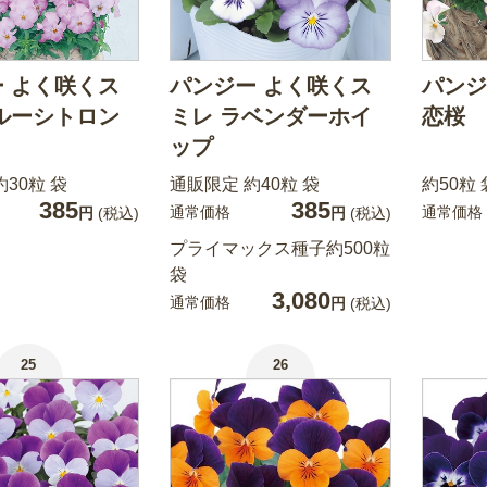
 よく咲くス
パンジー よく咲くス
パンジ
ルーシトロン
ミレ ラベンダーホイ
恋桜
ップ
30粒 袋
通販限定 約40粒 袋
約50粒 
385
385
通常価格
通常価格
円
(税込)
円
(税込)
プライマックス種子約500粒
袋
3,080
通常価格
円
(税込)
25
26