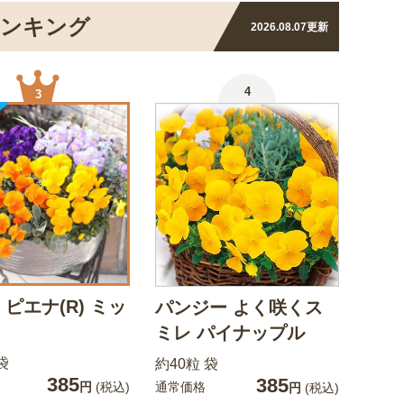
ランキング
2026.08.07
更新
4
3
 ピエナ(R) ミッ
パンジー よく咲くス
ミレ パイナップル
袋
約40粒 袋
385
385
通常価格
円
(税込)
円
(税込)