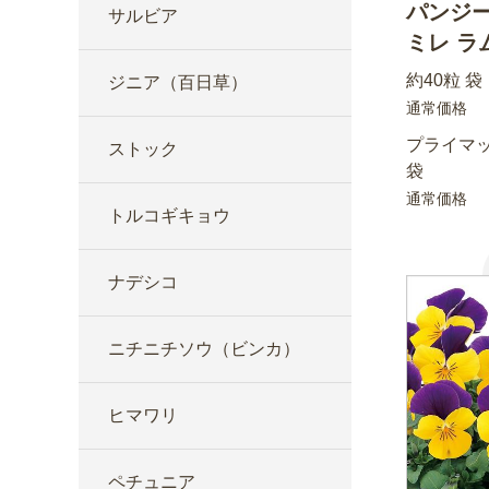
パンジー
サルビア
ミレ ラ
約40粒 袋
ジニア（百日草）
通常価格
プライマッ
ストック
袋
通常価格
トルコギキョウ
ナデシコ
ニチニチソウ（ビンカ）
ヒマワリ
ペチュニア