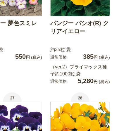
ー 夢色スミレ
パンジー パシオ(R) ク
リアイエロー
袋
約35粒 袋
550
385
通常価格
円
(税込)
円
(税込)
（ver.2）プライマックス種
子約1000粒 袋
5,280
通常価格
円
(税込)
27
28