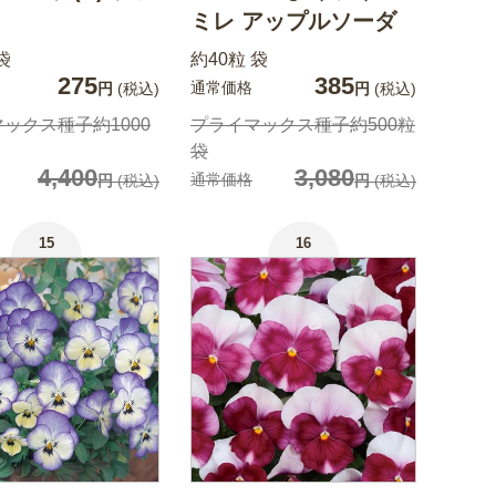
ミレ アップルソーダ
袋
約40粒 袋
275
385
通常価格
円
(税込)
円
(税込)
ックス種子約1000
プライマックス種子約500粒
袋
4,400
3,080
通常価格
円
(税込)
円
(税込)
15
16