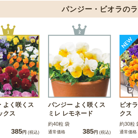
パンジー・ビオラの
1
2
 よく咲くス
パンジー よく咲くス
ビオラ
ックス
ミレ レモネード
クス
約40粒 袋
約30粒 
385
385
通常価格
通常価格
円
(税込)
円
(税込)