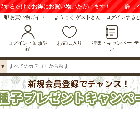
録するだけで
お得にお買い物
いただけます！
詳し
お買い物ガイド
ようこそ
ゲスト
さん ログインする
ログイン・新規登
お気に入り
特集・キャンペー
デ
録
ン