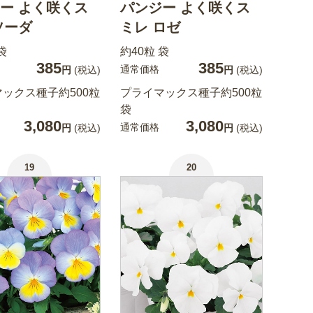
ー よく咲くス
パンジー よく咲くス
ソーダ
ミレ ロゼ
袋
約40粒 袋
385
385
通常価格
円
(税込)
円
(税込)
ックス種子約500粒
プライマックス種子約500粒
袋
3,080
3,080
通常価格
円
(税込)
円
(税込)
19
20