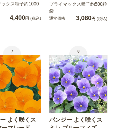
ックス種子約1000
プライマックス種子約500粒
袋
4,400
3,080
通常価格
円
(税込)
円
(税込)
7
8
ー よく咲くス
パンジー よく咲くス
マーマレード
ミレ ブルーフィズ