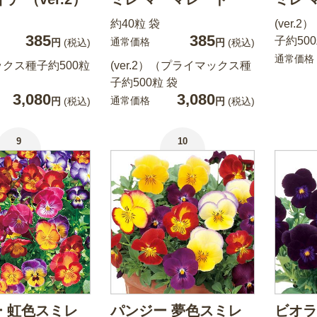
約40粒 袋
(ver
385
385
子約500
通常価格
円
(税込)
円
(税込)
通常価格
クス種子約500粒
(ver.2）（プライマックス種
子約500粒 袋
3,080
3,080
通常価格
円
(税込)
円
(税込)
9
10
 虹色スミレ
パンジー 夢色スミレ
ビオラ