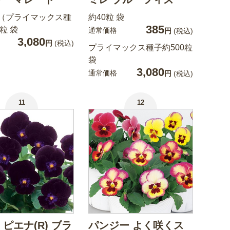
.2）（プライマックス種
約40粒 袋
385
粒 袋
通常価格
円
(税込)
3,080
円
(税込)
プライマックス種子約500粒
袋
3,080
通常価格
円
(税込)
11
12
 ピエナ(R) ブラ
パンジー よく咲くス