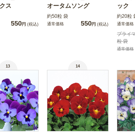
ックス
オータムソング
ック
約50粒 袋
約20粒 
550
550
通常価格
通常価格
円
(税込)
円
(税込)
プライマ
粒 袋
通常価格
13
14