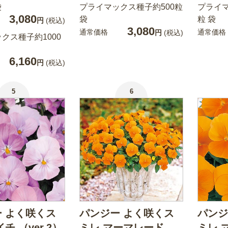
袋
プライマックス種子約500粒
プライマ
3,080
袋
粒 袋
円
(税込)
3,080
通常価格
通常価格
円
(税込)
クス種子約1000
6,160
円
(税込)
5
6
 よく咲くス
パンジー よく咲くス
パンジ
チ （ver.2）
ミレ マーマレード
ミレ 