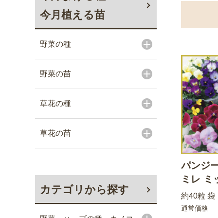
今月植える苗
野菜の種
野菜の苗
草花の種
草花の苗
パンジー
ミレ ミ
カテゴリから探す
約40粒 袋
通常価格