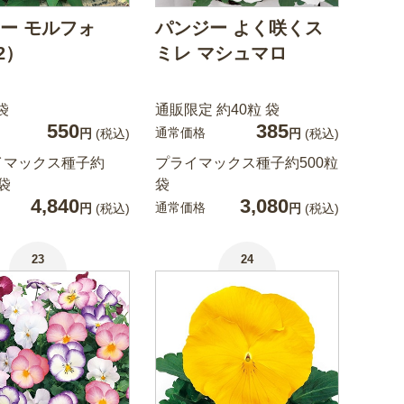
ー モルフォ
パンジー よく咲くス
.2）
ミレ マシュマロ
袋
通販限定 約40粒 袋
550
385
通常価格
円
(税込)
円
(税込)
イマックス種子約
プライマックス種子約500粒
 袋
袋
4,840
3,080
通常価格
円
(税込)
円
(税込)
23
24