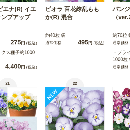
ピエナ(R) イエ
ビオラ 百花繚乱もも
パンジ
ャンプアップ
か(R) 混合
（ver
）
約40粒 袋
約70粒 
275
495
通常価格
通常価格
円
(税込)
円
(税込)
クス種子約1000
・プラ
1000粒
4,400
通常価格
円
(税込)
21
22