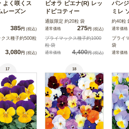
 よく咲くス
ビオラ ピエナ(R) レッ
パンジ
ムレーズン
ドピコティー
ミレ 
通販限定 約20粒 袋
約40粒 
385
275
通常価格
通常価格
円
(税込)
円
(税込)
クス種子約500粒
プライマックス種子約1000
プライマ
粒 袋
袋
3,080
4,400
通常価格
通常価格
円
(税込)
円
(税込)
17
18