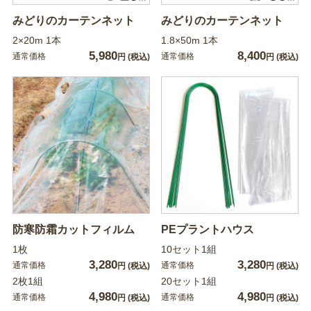
みどりのカーテンネット
みどりのカーテンネット
2×20m 1本
1.8×50m 1本
5,980
8,400
通常価格
通常価格
円
(税込)
円
(税込)
防寒防霜カットフィルム
PEプラントハウス
1枚
10セット1組
3,280
3,280
通常価格
通常価格
円
(税込)
円
(税込)
2枚1組
20セット1組
4,980
4,980
通常価格
通常価格
円
(税込)
円
(税込)