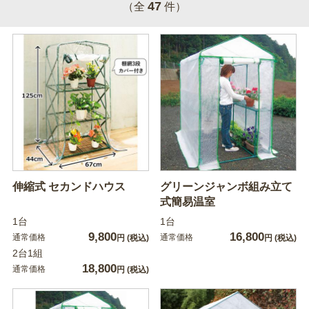
47
（全
件）
伸縮式 セカンドハウス
グリーンジャンボ組み立て
式簡易温室
1台
1台
9,800
16,800
通常価格
通常価格
円
(税込)
円
(税込)
2台1組
18,800
通常価格
円
(税込)