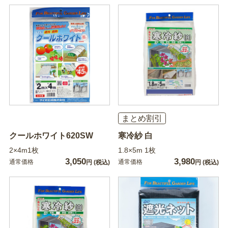
まとめ割引
クールホワイト620SW
寒冷紗 白
2×4m1枚
1.8×5m 1枚
3,050
3,980
通常価格
通常価格
円
(税込)
円
(税込)