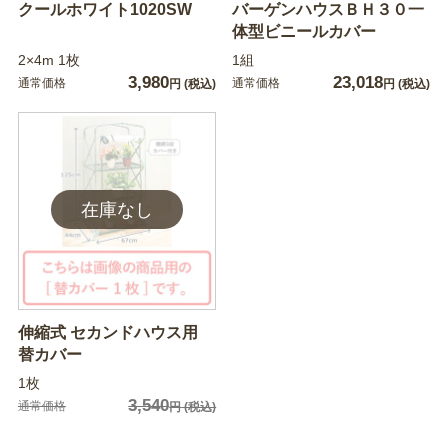
クールホワイト1020SW
バーゲンハウスＢＨ３０一
体型ビニールカバー
2×4m 1枚
1組
3,980
23,018
通常価格
通常価格
円
(税込)
円
(税込)
伸縮式 セカンドハウス用
替カバー
1枚
3,540
通常価格
円
(税込)