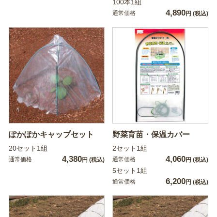
100本1組
4,890
通常価格
円
(税込)
ぽかぽかキャップセット
野菜育苗・保温カバー
20セット1組
2セット1組
4,380
4,060
通常価格
通常価格
円
(税込)
円
(税込)
5セット1組
6,200
通常価格
円
(税込)