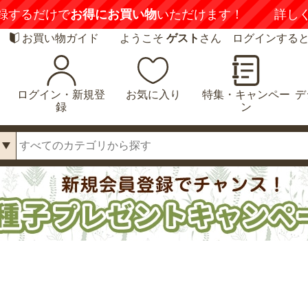
録するだけで
お得にお買い物
いただけます！
詳し
お買い物ガイド
ようこそ
ゲスト
さん ログインする
ログイン・新規登
お気に入り
特集・キャンペー
デ
録
ン