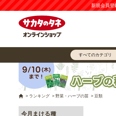
新規会員登
>
ランキング
>
野菜・ハーブの苗
>
豆類
今月まける種