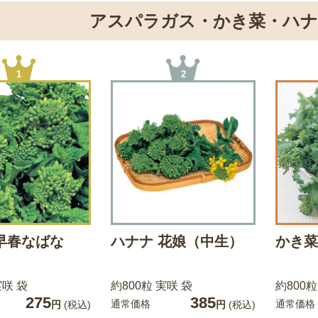
アスパラガス・かき菜・ハ
1
2
早春なばな
ハナナ 花娘（中生）
かき菜
実咲 袋
約800粒 実咲 袋
約800粒
275
385
通常価格
通常価格
円
(税込)
円
(税込)