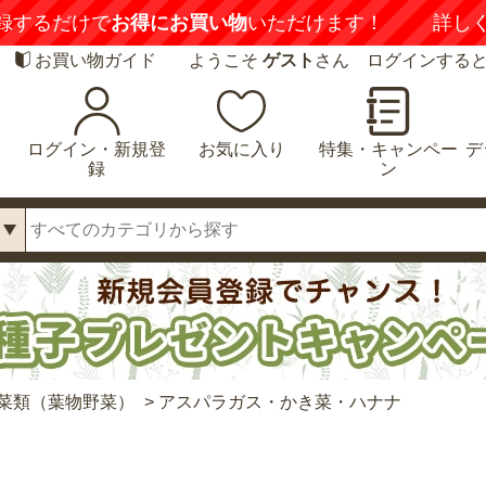
録するだけで
お得にお買い物
いただけます！
詳し
お買い物ガイド
ようこそ
ゲスト
さん ログインする
ログイン・新規登
お気に入り
特集・キャンペー
デ
録
ン
菜類（葉物野菜）
>
アスパラガス・かき菜・ハナナ