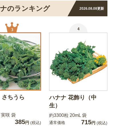
ナナのランキング
2026.08.08
更新
4
3
 さちうら
ハナナ 花飾り（中
生）
 実咲 袋
約3300粒 20mL 袋
385
715
通常価格
円
(税込)
円
(税込)