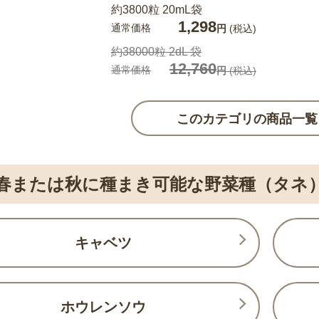
約3800粒 20mL袋
1,298
通常価格
円
(税込)
約38000粒 2dL 袋
12,760
通常価格
円
(税込)
このカテゴリの商品一覧
春または秋に種まき可能な野菜種（タネ
キャベツ
ホウレンソウ