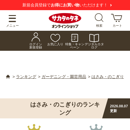
新規会員登録で
お得にお買い物
いただけます！
メニュー
検索
カート
ログイン
お気に入り
特集・キャン
デジタルカタ
新規登録
ペーン
ログ
>
ランキング
>
ガーデニング・園芸用品
>
はさみ・のこぎり
はさみ・のこぎりのランキ
2026.08.07
更新
ング