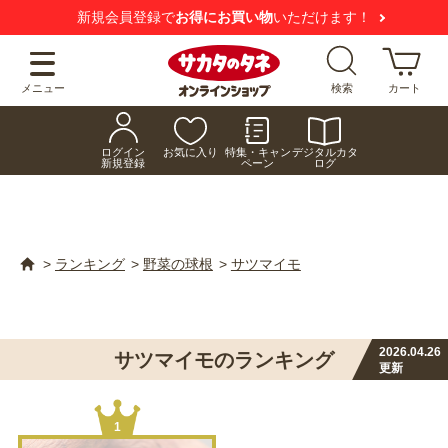
新規会員登録で
お得にお買い物
いただけます！
メニュー
検索
カート
ログイン
お気に入り
特集・キャン
デジタルカタ
新規登録
ペーン
ログ
>
ランキング
>
野菜の球根
>
サツマイモ
2026.04.26
サツマイモのランキング
更新
1