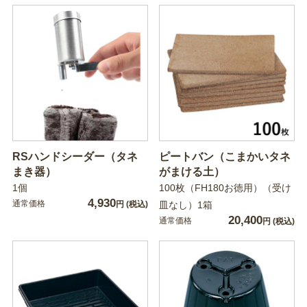
RSハンドシーダー（タネ
ピートバン（こまかいタネ
まき器）
がまける土）
1個
100枚（FH180お徳用）（受け
4,930
通常価格
円
(税込)
皿なし）1箱
20,400
通常価格
円
(税込)