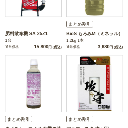
まとめ割引
肥料散布機 SA-25Z1
BioS もろみM（ミネラル）
1台
1.2kg 1本
15,800
3,680
通常価格
通常価格
円
(税込)
円
(税込)
まとめ割引
まとめ割引