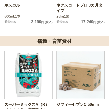
ホスカル
ネクスコートプロ 3カ月タ
イプ
500mL1本
25kg1袋
3,190
17,240
通常価格
通常価格
円
(税込)
円
(税込)
播種・育苗資材
スーパーミックスA（R）
ジフィーセブンC 50mm