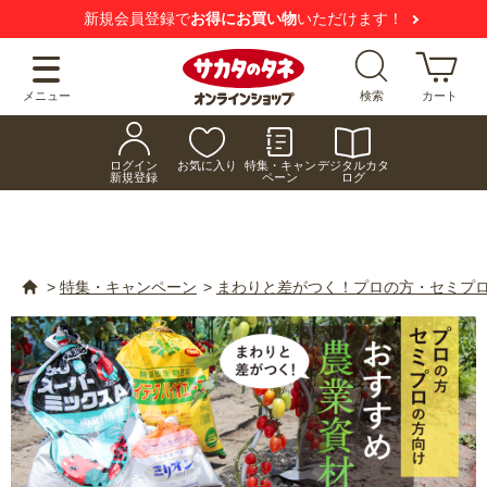
新規会員登録で
お得にお買い物
いただけます！
メニュー
検索
カート
ログイン
お気に入り
特集・キャン
デジタルカタ
新規登録
ペーン
ログ
>
特集・キャンペーン
>
まわりと差がつく！プロの方・セミプロ