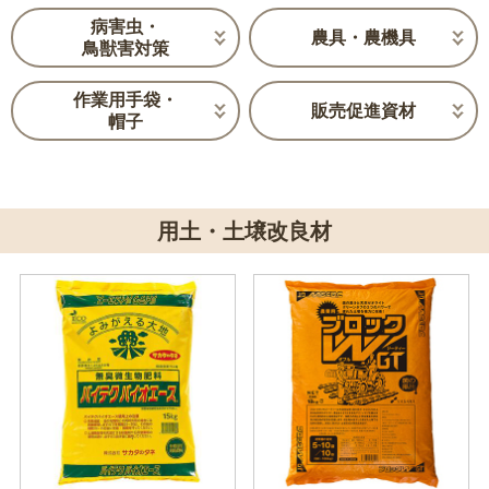
病害虫・
農具・農機具
鳥獣害対策
作業用手袋・
販売促進資材
帽子
用土・土壌改良材