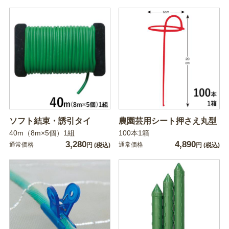
ソフト結束・誘引タイ
農園芸用シート押さえ丸型
40m（8m×5個）1組
100本1箱
3,280
4,890
通常価格
通常価格
円
(税込)
円
(税込)