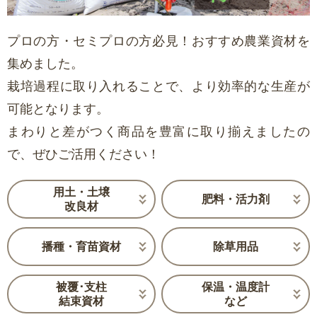
プロの方・セミプロの方必見！おすすめ農業資材を
集めました。
栽培過程に取り入れることで、より効率的な生産が
可能となります。
まわりと差がつく商品を豊富に取り揃えましたの
で、ぜひご活用ください！
用土・土壌
肥料・活力剤
改良材
播種・育苗資材
除草用品
被覆･支柱
保温・温度計
結束資材
など