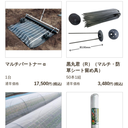
マルチパートナー α
黒丸君（R）（マルチ・防
草シート留め具）
1台
50本1組
17,500
3,480
通常価格
通常価格
円
(税込)
円
(税込)