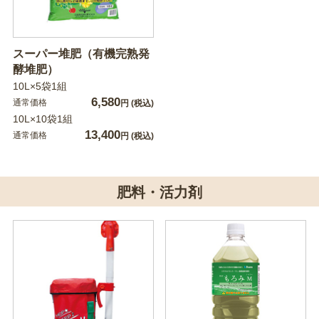
スーパー堆肥（有機完熟発
酵堆肥）
10L×5袋1組
6,580
通常価格
円
(税込)
10L×10袋1組
13,400
通常価格
円
(税込)
肥料・活力剤