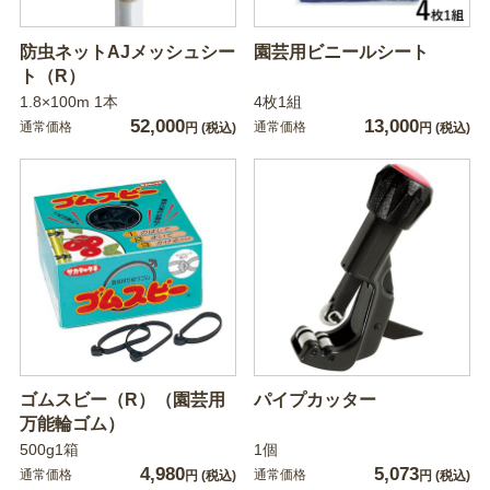
防虫ネットAJメッシュシー
園芸用ビニールシート
ト（R）
1.8×100m 1本
4枚1組
52,000
13,000
通常価格
通常価格
円
(税込)
円
(税込)
ゴムスビー（R）（園芸用
パイプカッター
万能輪ゴム）
500g1箱
1個
4,980
5,073
通常価格
通常価格
円
(税込)
円
(税込)