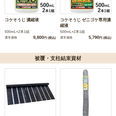
コケそうじ 濃縮液
コケそうじ ゼニゴケ専用濃
縮液
500mL×2本1組
500mL×2本1組
9,800
5,790
通常価格
通常価格
円
(税込)
円
(税込)
被覆・支柱結束資材