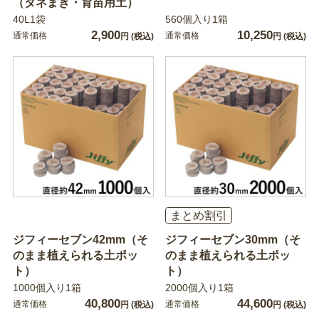
（タネまき・育苗用土）
40L1袋
560個入り1箱
2,900
10,250
通常価格
通常価格
円
(税込)
円
(税込)
まとめ割引
ジフィーセブン42mm（そ
ジフィーセブン30mm（そ
のまま植えられる土ポッ
のまま植えられる土ポッ
ト）
ト）
1000個入り1箱
2000個入り1箱
40,800
44,600
通常価格
通常価格
円
(税込)
円
(税込)