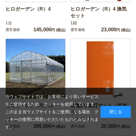
ヒロガーデン（R）4
ヒロガーデン（R）4 換気
セット
1台
1組
145,000
23,000
通常価格
通常価格
円
(税込)
円
(税込)
当ウェブサイトでは、お客様により良いサービス
をご提供するため、クッキーを使用しています。
ヒロガーデン（R）10
農電(R) 園芸マット（追加
このまま当ウェブサイトをご使用になる場合、ク
閉じる
用）
ッキーの使用に同意いただいたものとみなされま
1台
0.5坪用 1枚
285,000
20,500
通常価格
通常価格
す。
円
(税込)
円
(税込)