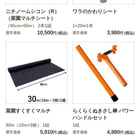
ニチノームシコン（R）
ワラのかわりシート
（菜園マルチシート）
（95cm×50m） 2本1組
1×20m1本
10,500
3,980
通常価格
通常価格
円
(税込)
円
(税込)
菜園すくすくマルチ
らくらくぬきさし棒 パワー
ハンドルセット
30m（10m×3枚） 1組
1組
5,810
4,880
通常価格
通常価格
円
(税込)
円
(税込)