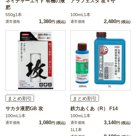
ネイチャーエイド 有機の液
アラフェスタ 攻＋守
肥
550g1本
100mL1本
1,380
2,480
通常価格
通常価格
円
(税込)
円
(税込)
まとめ割引
まとめ割引
サカタ液肥GB 攻
鉄力あくあ（R） F14
100mL1本
100mL1本
1,080
3,140
通常価格
通常価格
円
(税込)
円
(税込)
1L1本