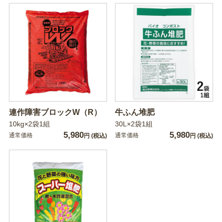
連作障害ブロックW（R）
牛ふん堆肥
10kg×2袋1組
30L×2袋1組
5,980
5,980
通常価格
通常価格
円
(税込)
円
(税込)