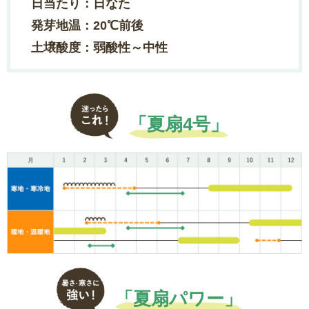
日当たり：日なた
発芽地温：20℃前後
土壌酸度：弱酸性～中性
「夏扇4号」
「夏扇パワー」