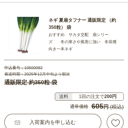
ネギ 夏扇タフナー 通販限定 （約
350粒） 袋
おすすめ サカタ交配 扇シリー
ズ 冬の寒さや風害に強い 冬収穫
向き一本ネギ
申込番号：
10500092
発送時期：2025年12月中旬より順次
通販限定 約350粒 袋
送料
1回の注文で
200円
605
通常価格
円
(税込)
入荷案内を申し込む