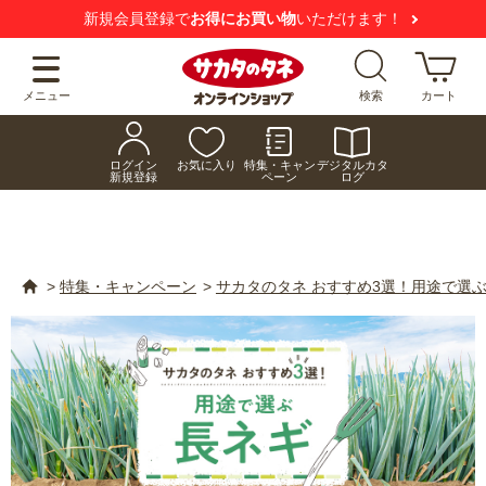
新規会員登録で
お得にお買い物
いただけます！
メニュー
検索
カート
ログイン
お気に入り
特集・キャン
デジタルカタ
新規登録
ペーン
ログ
>
特集・キャンペーン
>
サカタのタネ おすすめ3選！用途で選