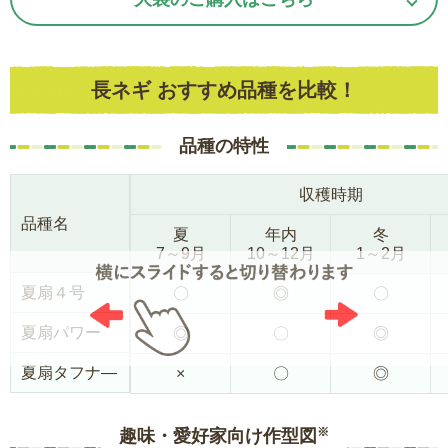
長ネギ おすすめ品種を比較！
品種の特性
収穫時期
品種名
夏
年内
冬
7～9月
10～12月
1～2月
夏扇４号
〇
◎
〇
夏扇パワー
◎
〇
◎
夏扇タフナ―
×
〇
◎
※
趣味・愛好家向け作型図